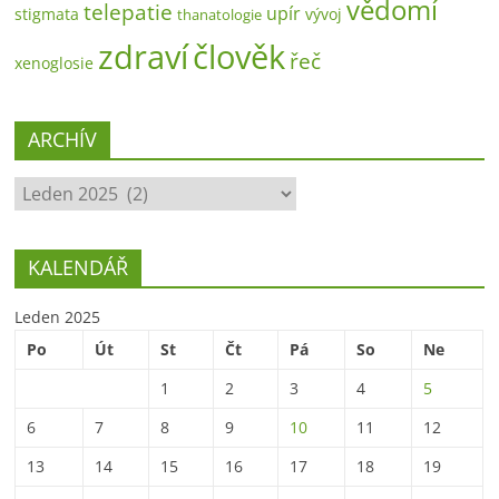
vědomí
telepatie
upír
stigmata
vývoj
thanatologie
zdraví
člověk
řeč
xenoglosie
ARCHÍV
ARCHÍV
KALENDÁŘ
Leden 2025
Po
Út
St
Čt
Pá
So
Ne
1
2
3
4
5
6
7
8
9
10
11
12
13
14
15
16
17
18
19