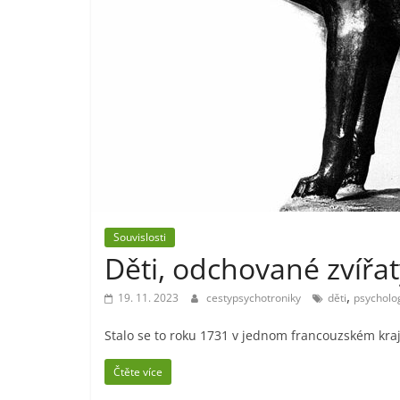
Souvislosti
Děti, odchované zvířat
,
19. 11. 2023
cestypsychotroniky
děti
psycholo
Stalo se to roku 1731 v jednom francouzském kraj
Čtěte více