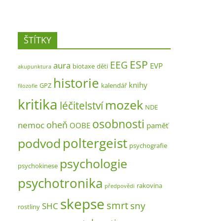
ŠTÍTKY
ESP
EEG
aura
EVP
biotaxe
děti
akupunktura
historie
knihy
GPZ
kalendář
filozofie
kritika
mozek
léčitelství
NDE
osobnosti
oheň
nemoc
OOBE
paměť
poltergeist
podvod
psychografie
psychologie
psychokinese
psychotronika
rakovina
předpovědi
skepse
smrt
sny
SHC
rostliny