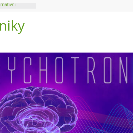
ernativní
niky
di