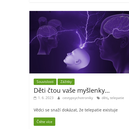
Souvislosti
Zážitky
Děti čtou vaše myšlenky…
,
1. 6. 2023
cestypsychotroniky
děti
telepatie
Vědci se snaží dokázat, že telepatie existuje
Čtěte více