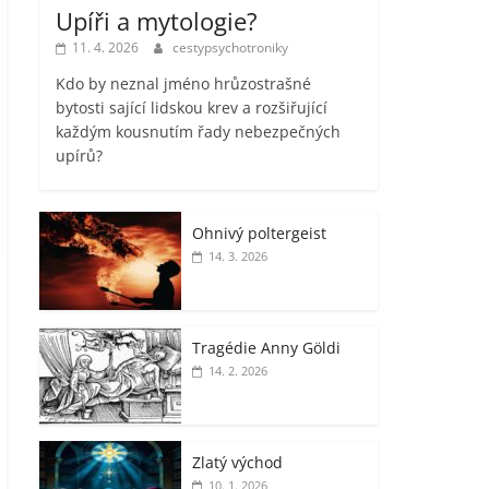
Upíři a mytologie?
11. 4. 2026
cestypsychotroniky
Kdo by neznal jméno hrůzostrašné
bytosti sající lidskou krev a rozšiřující
každým kousnutím řady nebezpečných
upírů?
Ohnivý poltergeist
14. 3. 2026
Tragédie Anny Göldi
14. 2. 2026
Zlatý východ
10. 1. 2026