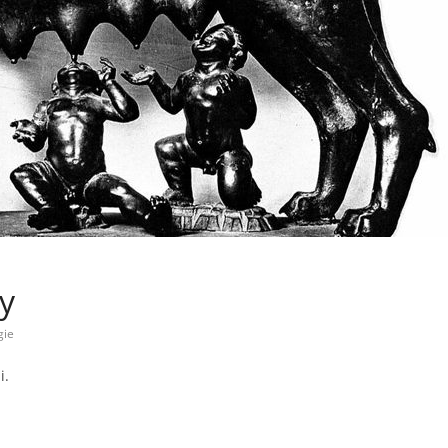
y
gie
i.