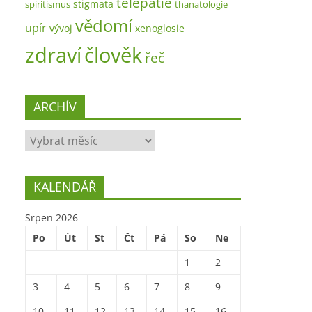
telepatie
stigmata
spiritismus
thanatologie
vědomí
upír
vývoj
xenoglosie
zdraví
člověk
řeč
ARCHÍV
ARCHÍV
KALENDÁŘ
Srpen 2026
Po
Út
St
Čt
Pá
So
Ne
1
2
3
4
5
6
7
8
9
10
11
12
13
14
15
16