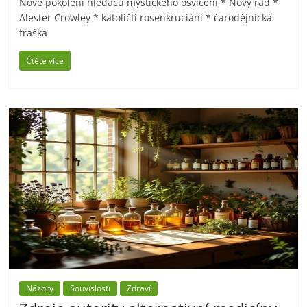
Nové pokolení hledačů mystického osvícení * Nový řád *
Alester Crowley * katoličtí rosenkruciáni * čarodějnická
fraška
Čtěte více
Názory
Souvislosti
Zdraví