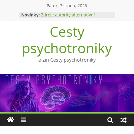
Přeskočit
Pátek, 7 srpna, 2026
na
Novinky:
Zdroje autority alternativní
obsah
medicíny
Cesty
Upíři a mytologie?
Ohnivý poltergeist
Tragédie Anny Göldi
psychotroniky
Zlatý východ
e-zin Cesty psychotroniky