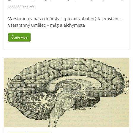
,
podvod
skepse
Vzestupná vlna zednářství – původ zahalený tajemstvím –
všestranný umělec – mág a alchymista
Čtěte více