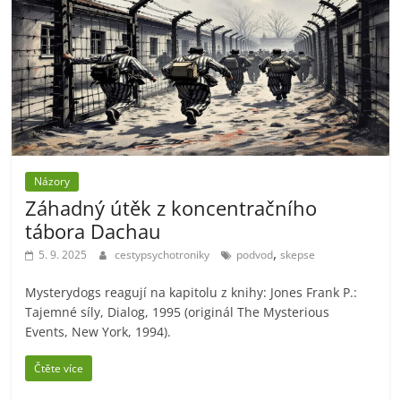
Názory
Záhadný útěk z koncentračního
tábora Dachau
,
5. 9. 2025
cestypsychotroniky
podvod
skepse
Mysterydogs reagují na kapitolu z knihy: Jones Frank P.:
Tajemné síly, Dialog, 1995 (originál The Mysterious
Events, New York, 1994).
Čtěte více