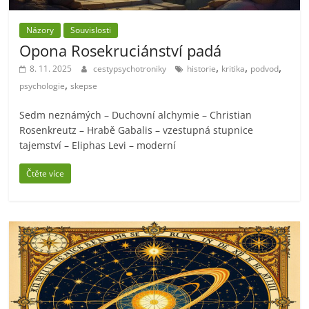
Názory
Souvislosti
Opona Rosekruciánství padá
,
,
,
8. 11. 2025
cestypsychotroniky
historie
kritika
podvod
,
psychologie
skepse
Sedm neznámých – Duchovní alchymie – Christian
Rosenkreutz – Hrabě Gabalis – vzestupná stupnice
tajemství – Eliphas Levi – moderní
Čtěte více