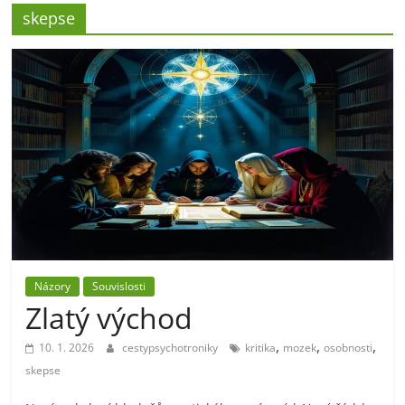
skepse
Názory
Souvislosti
Zlatý východ
,
,
,
10. 1. 2026
cestypsychotroniky
kritika
mozek
osobnosti
skepse