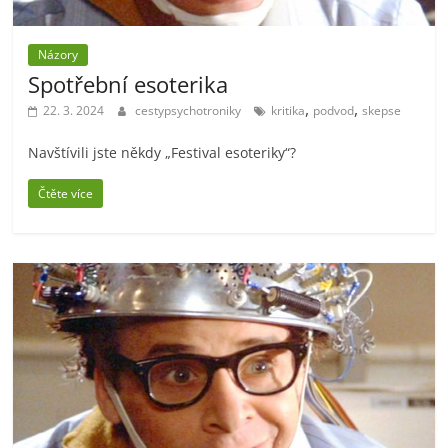
Názory
Spotřební esoterika
,
,
22. 3. 2024
cestypsychotroniky
kritika
podvod
skepse
Navštívili jste někdy „Festival esoteriky“?
Čtěte více