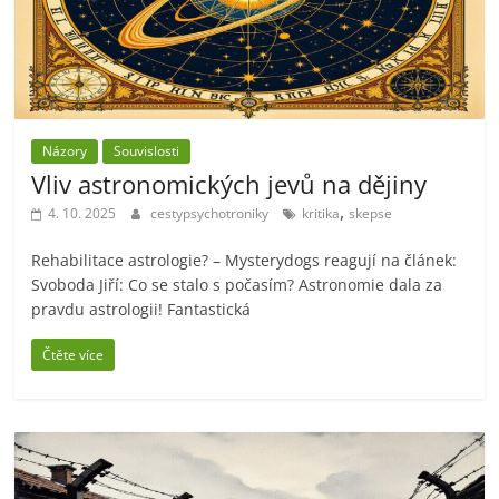
Názory
Souvislosti
Vliv astronomických jevů na dějiny
,
4. 10. 2025
cestypsychotroniky
kritika
skepse
Rehabilitace astrologie? – Mysterydogs reagují na článek:
Svoboda Jiří: Co se stalo s počasím? Astronomie dala za
pravdu astrologii! Fantastická
Čtěte více