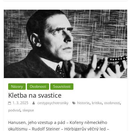
Názory
Osobnosti
Souvislosti
Kletba na svastice
,
,
,
1. 3. 2025
cestypsychotroniky
historie
kritika
osobnosti
,
podvod
skepse
Hanusen, jeho vzestup a pád – Kořeny německého
okultismu – Rudolf Steiner – Hörbigerův věčný led –