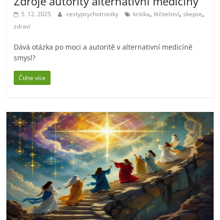
Zdroje autority alternativní medicíny
,
,
,
5. 12. 2025
cestypsychotroniky
kritika
léčitelství
skepse
zdraví
Dává otázka po moci a autoritě v alternativní medicíně
smysl?
Čtěte více