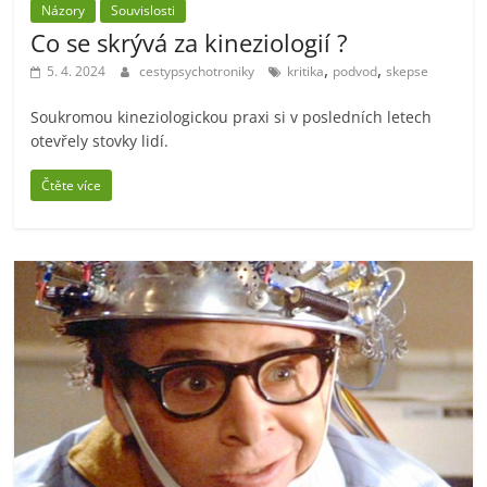
Názory
Souvislosti
Co se skrývá za kineziologií ?
,
,
5. 4. 2024
cestypsychotroniky
kritika
podvod
skepse
Soukromou kineziologickou praxi si v posledních letech
otevřely stovky lidí.
Čtěte více