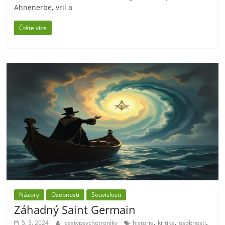
Ahnenerbe, vril a
Čtěte více
Názory
Osobnosti
Souvislosti
Záhadný Saint Germain
,
,
,
5. 5. 2024
cestypsychotroniky
historie
kritika
osobnosti