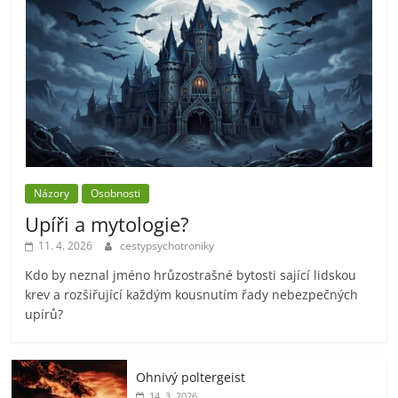
Názory
Osobnosti
Upíři a mytologie?
11. 4. 2026
cestypsychotroniky
Kdo by neznal jméno hrůzostrašné bytosti sající lidskou
krev a rozšiřující každým kousnutím řady nebezpečných
upírů?
Ohnivý poltergeist
14. 3. 2026