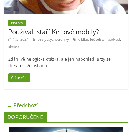
Názory
Používali staří Keltové mobily?
,
,
,
1. 3. 2024
cestypsychotroniky
kritika
léčitelství
podvod
skepse
Zdánlivě nelogická otázka, ale jen napohled. Brzy se
dozvíme, že asi ano.
Čtěte více
← Předchozí
DOPORUČENÉ