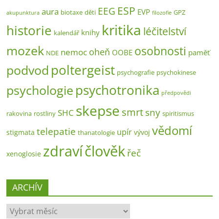
ESP
EEG
aura
EVP
biotaxe
děti
GPZ
akupunktura
filozofie
kritika
historie
léčitelství
knihy
kalendář
mozek
osobnosti
oheň
nemoc
OOBE
paměť
NDE
poltergeist
podvod
psychografie
psychokinese
psychotronika
psychologie
předpovědi
skepse
smrt
sny
SHC
rakovina
rostliny
spiritismus
vědomí
telepatie
upír
stigmata
vývoj
thanatologie
zdraví
člověk
řeč
xenoglosie
ARCHÍV
ARCHÍV