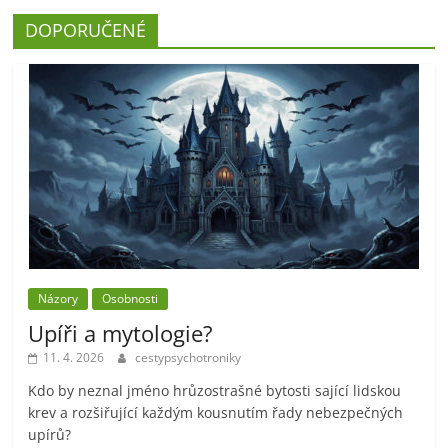
DOPORUČENÉ
Názory
Osobnosti
Upíři a mytologie?
11. 4. 2026
cestypsychotroniky
Kdo by neznal jméno hrůzostrašné bytosti sající lidskou
krev a rozšiřující každým kousnutím řady nebezpečných
upírů?