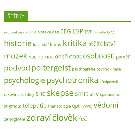
ŠTÍTKY
ESP
EEG
aura
EVP
biotaxe
děti
GPZ
akupunktura
filozofie
kritika
historie
léčitelství
knihy
kalendář
mozek
osobnosti
oheň
nemoc
OOBE
paměť
NDE
poltergeist
podvod
psychografie
psychokinese
psychotronika
psychologie
předpovědi
skepse
smrt
sny
SHC
rakovina
rostliny
spiritismus
vědomí
telepatie
upír
stigmata
vývoj
thanatologie
zdraví
člověk
řeč
xenoglosie