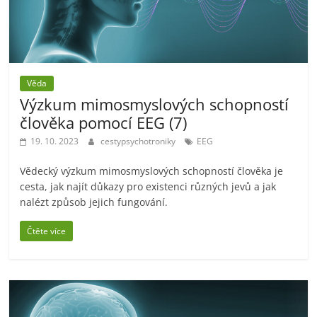
Věda
Výzkum mimosmyslových schopností
člověka pomocí EEG (7)
19. 10. 2023
cestypsychotroniky
EEG
Vědecký výzkum mimosmyslových schopností člověka je
cesta, jak najít důkazy pro existenci různých jevů a jak
nalézt způsob jejich fungování.
Čtěte více