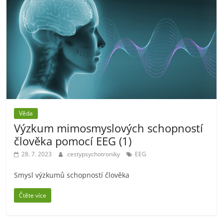
Věda
Výzkum mimosmyslových schopností
člověka pomocí EEG (1)
28. 7. 2023
cestypsychotroniky
EEG
Smysl výzkumů schopností člověka
Čtěte více