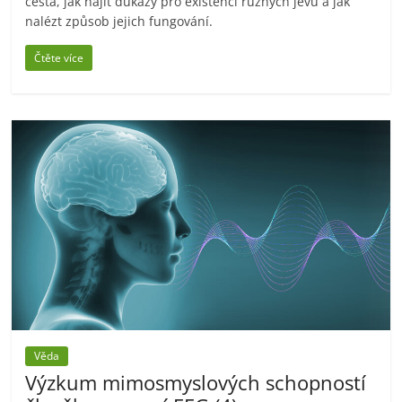
cesta, jak najít důkazy pro existenci různých jevů a jak
nalézt způsob jejich fungování.
Čtěte více
Věda
Výzkum mimosmyslových schopností