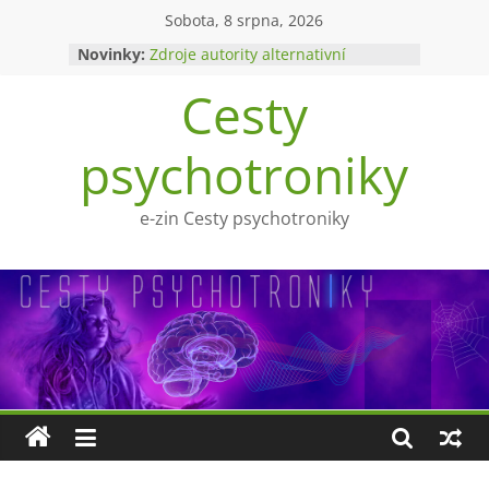
Přeskočit
Sobota, 8 srpna, 2026
na
Novinky:
Zdroje autority alternativní
obsah
medicíny
Cesty
Upíři a mytologie?
Ohnivý poltergeist
Tragédie Anny Göldi
psychotroniky
Zlatý východ
e-zin Cesty psychotroniky