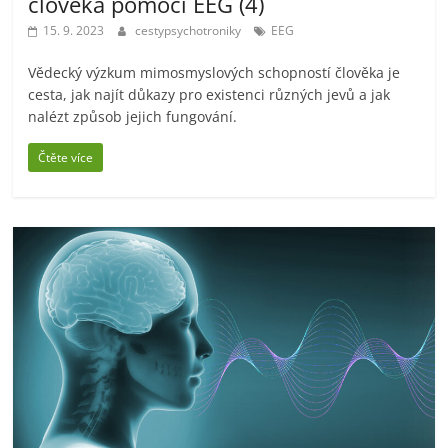
člověka pomocí EEG (4)
15. 9. 2023
cestypsychotroniky
EEG
Vědecký výzkum mimosmyslových schopností člověka je
cesta, jak najít důkazy pro existenci různých jevů a jak
nalézt způsob jejich fungování.
Čtěte více