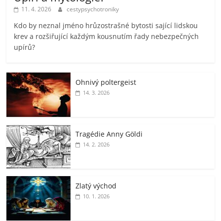
11. 4. 2026
cestypsychotroniky
Kdo by neznal jméno hrůzostrašné bytosti sající lidskou
krev a rozšiřující každým kousnutím řady nebezpečných
upírů?
Ohnivý poltergeist
14. 3. 2026
Tragédie Anny Göldi
14. 2. 2026
Zlatý východ
10. 1. 2026