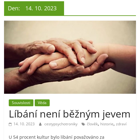
Den:
14. 10. 2023
Souvislosti
Věda
Líbání není běžným jevem
,
,
14. 10. 2023
cestypsychotroniky
člověk
historie
zdraví
U 54 procent kultur bylo líbání považováno za