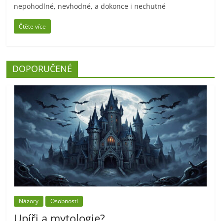
nepohodlné, nevhodné, a dokonce i nechutné
Čtěte více
DOPORUČENÉ
Názory
Osobnosti
Upíři a mytologie?