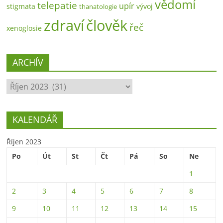
vědomí
telepatie
upír
stigmata
vývoj
thanatologie
zdraví
člověk
řeč
xenoglosie
ARCHÍV
ARCHÍV
KALENDÁŘ
Říjen 2023
Po
Út
St
Čt
Pá
So
Ne
1
2
3
4
5
6
7
8
9
10
11
12
13
14
15