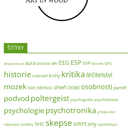
ŠTÍTKY
ESP
EEG
aura
EVP
biotaxe
děti
GPZ
akupunktura
filozofie
kritika
historie
léčitelství
knihy
kalendář
mozek
osobnosti
oheň
nemoc
OOBE
paměť
NDE
poltergeist
podvod
psychografie
psychokinese
psychotronika
psychologie
předpovědi
skepse
smrt
sny
SHC
rakovina
rostliny
spiritismus