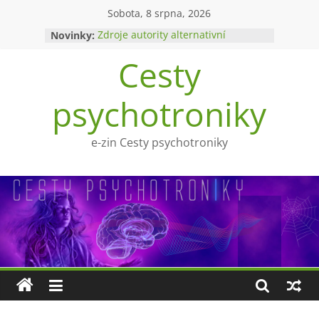
Přeskočit
Sobota, 8 srpna, 2026
na
Novinky:
Zdroje autority alternativní
obsah
medicíny
Cesty
Upíři a mytologie?
Ohnivý poltergeist
Tragédie Anny Göldi
psychotroniky
Zlatý východ
e-zin Cesty psychotroniky