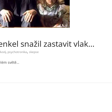
enkel snažil zastavit vlak…
,
,
dvod
psychotronika
skepse
celém světě…