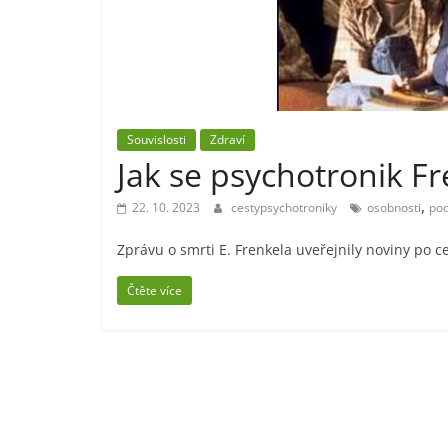
Souvislosti
Zdraví
Jak se psychotronik Fr
,
22. 10. 2023
cestypsychotroniky
osobnosti
po
Zprávu o smrti E. Frenkela uveřejnily noviny po 
Čtěte více