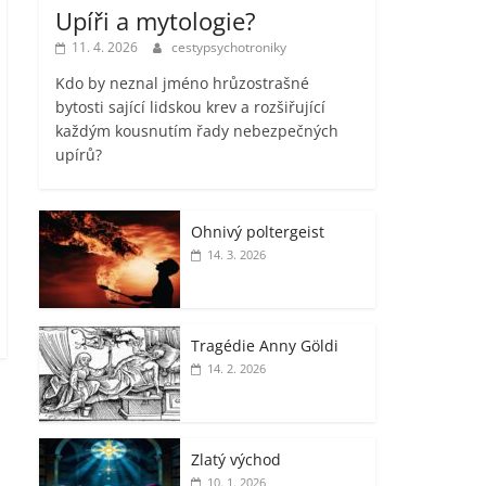
Upíři a mytologie?
11. 4. 2026
cestypsychotroniky
Kdo by neznal jméno hrůzostrašné
bytosti sající lidskou krev a rozšiřující
každým kousnutím řady nebezpečných
upírů?
Ohnivý poltergeist
14. 3. 2026
Tragédie Anny Göldi
14. 2. 2026
Zlatý východ
10. 1. 2026