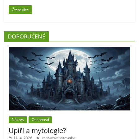
Čtěte více
DOPORUČENÉ
Názory
Osobnosti
Upíři a mytologie?
11. 4. 2026
cestypsychotroniky