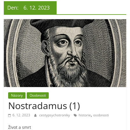
Den:
6. 12. 2023
Názory
Osobnosti
Nostradamus (1)
,
6. 12. 2023
cestypsychotroniky
historie
osobnosti
Život a smrt