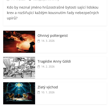
Kdo by neznal jméno hrůzostrašné bytosti sající lidskou
krev a rozšiřující každým kousnutím řady nebezpečných
upírů?
Ohnivý poltergeist
14. 3. 2026
Tragédie Anny Göldi
14. 2. 2026
Zlatý východ
10. 1. 2026