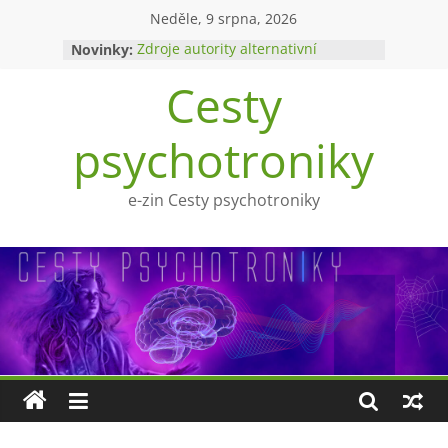
Přeskočit
Neděle, 9 srpna, 2026
na
Novinky:
Zdroje autority alternativní
obsah
medicíny
Cesty
Upíři a mytologie?
Ohnivý poltergeist
Tragédie Anny Göldi
psychotroniky
Zlatý východ
e-zin Cesty psychotroniky