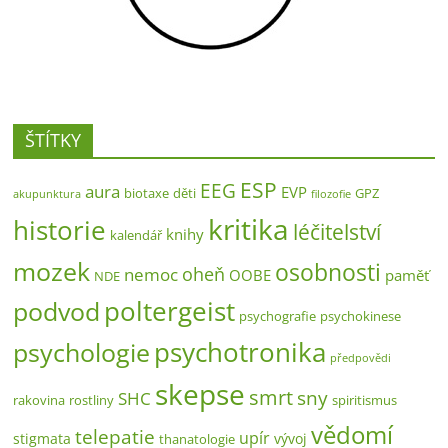
ŠTÍTKY
ESP
EEG
aura
EVP
biotaxe
děti
GPZ
akupunktura
filozofie
kritika
historie
léčitelství
knihy
kalendář
mozek
osobnosti
oheň
nemoc
OOBE
paměť
NDE
poltergeist
podvod
psychografie
psychokinese
psychotronika
psychologie
předpovědi
skepse
smrt
sny
SHC
rakovina
rostliny
spiritismus
vědomí
telepatie
upír
stigmata
vývoj
thanatologie