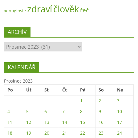
zdraví
člověk
řeč
xenoglosie
ARCHÍV
ARCHÍV
KALENDÁŘ
Prosinec 2023
Po
Út
St
Čt
Pá
So
Ne
1
2
3
4
5
6
7
8
9
10
11
12
13
14
15
16
17
18
19
20
21
22
23
24