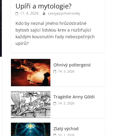
Upíři a mytologie?
11. 4. 2026
cestypsychotroniky
Kdo by neznal jméno hrůzostrašné
bytosti sající lidskou krev a rozšiřující
každým kousnutím řady nebezpečných
upírů?
Ohnivý poltergeist
14. 3. 2026
Tragédie Anny Göldi
14. 2. 2026
Zlatý východ
10. 1. 2026