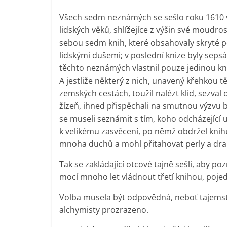
Všech sedm neznámých se sešlo roku 1610 v Pař
lidských věků, shlížejíce z výšin své moudrost
sebou sedm knih, které obsahovaly skryté p
lidskými dušemi; v poslední knize byly sepsán
těchto neznámých vlastnil pouze jedinou knih
A jestliže některý z nich, unavený křehkou
zemských cestách, toužil nalézt klid, sezval 
žízeň, ihned přispěchali na smutnou výzvu br
se museli seznámit s tím, koho odcházející u
k velikému zasvěcení, po němž obdržel kni
mnoha duchů a mohl přitahovat perly a dr
Tak se zakládající otcové tajně sešli, aby p
mocí mnoho let vládnout třetí knihou, poje
Volba musela být odpovědná, neboť tajemství 
alchymisty prozrazeno.