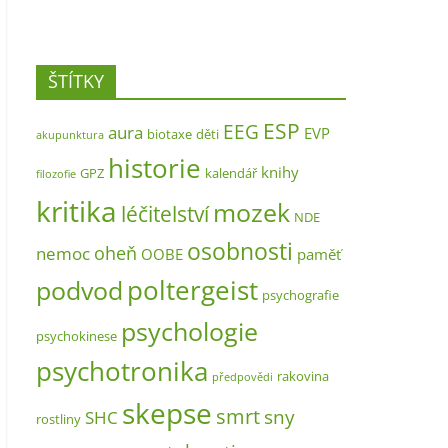
ŠTÍTKY
ESP
EEG
aura
EVP
biotaxe
děti
akupunktura
historie
knihy
GPZ
kalendář
filozofie
kritika
mozek
léčitelství
NDE
osobnosti
oheň
nemoc
OOBE
paměť
poltergeist
podvod
psychografie
psychologie
psychokinese
psychotronika
rakovina
předpovědi
skepse
smrt
sny
SHC
rostliny