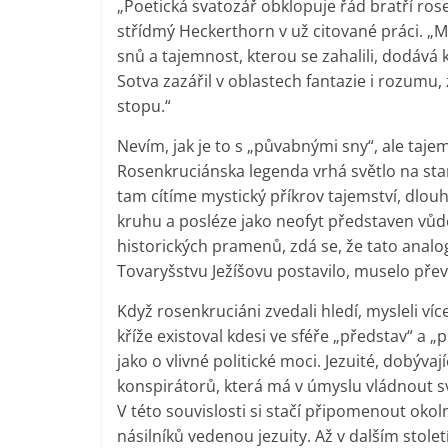
„Poetická svatozář obklopuje řád bratří ro
střídmý Heckerthorn v už citované práci. „M
snů a tajemnost, kterou se zahalili, dodává k
Sotva zazářil v oblastech fantazie i rozumu
stopu.“
Nevím, jak je to s „půvabnými sny“, ale tajem
Rosenkruciánska legenda vrhá světlo na stan
tam cítíme mystický příkrov tajemství, dlou
kruhu a posléze jako neofyt představen vůd
historických pramenů, zdá se, že tato analog
Tovaryšstvu Ježíšovu postavilo, muselo př
Když rosenkruciáni zvedali hledí, mysleli ví
kříže existoval kdesi ve sféře „představ“ a 
jako o vlivné politické moci. Jezuité, dobýva
konspirátorů, která má v úmyslu vládnout svě
V této souvislosti si stačí připomenout okolnos
násilníků vedenou jezuity. Až v dalším stolet