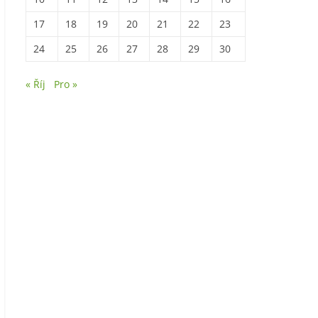
17
18
19
20
21
22
23
24
25
26
27
28
29
30
« Říj
Pro »