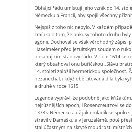
Obhájci řádu umísťují jeho vznik do 14. stol
Německu a Francii, aby spojil všechny příz
Nejspíš z toho nic nebylo. V každém případ
zmínka o tom, že pokusy tohoto druhu byly po
agónii. Dochoval se však věrohodný zápis, 
Haselmeier před jezuitským soudem o rukopi
obsahujicím stanovy řádu. V roce 1614 se ro
který obsahoval onu buřičskou „Slávu bratrs
14. století založil hermetickou společnost.
nezanechal, i když obě citovaná díla byla v
a druhé v roce 1615.
Legenda vypráví, že podobně jako křižáků
nejrůznějších epoch, i Rosencreutzovi se do
1378 v Německu a už jako mladík se spolu s 
strávil v Damašku a v Jeruzalémě, poté přes
stal účastným na skryté moudrosti místních