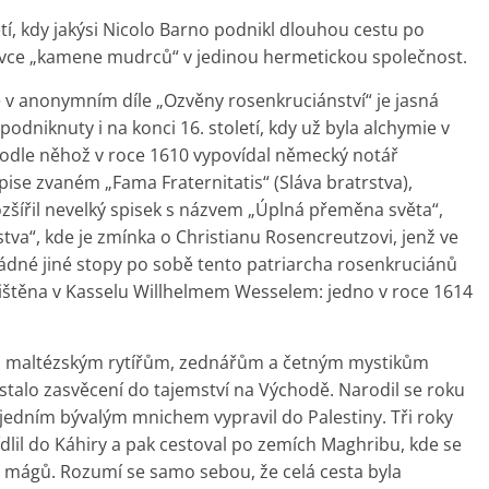
etí, kdy jakýsi Nicolo Barno podnikl dlouhou cestu po
nivce „kamene mudrců“ v jedinou hermetickou společnost.
ě v anonymním díle „Ozvěny rosenkruciánství“ je jasná
dniknuty i na konci 16. století, kdy už byla alchymie v
podle něhož v roce 1610 vypovídal německý notář
se zvaném „Fama Fraternitatis“ (Sláva bratrstva),
zšířil nevelký spisek s názvem „Úplná přeměna světa“,
tva“, kde je zmínka o Christianu Rosencreutzovi, jenž ve
 Žádné jiné stopy po sobě tento patriarcha rosenkruciánů
ytištěna v Kasselu Willhelmem Wesselem: jedno v roce 1614
m, maltézským rytířům, zednářům a četným mystikům
stalo zasvěcení do tajemství na Východě. Narodil se roku
jedním bývalým mnichem vypravil do Palestiny. Tři roky
ídlil do Káhiry a pak cestoval po zemích Maghribu, kde se
 mágů. Rozumí se samo sebou, že celá cesta byla