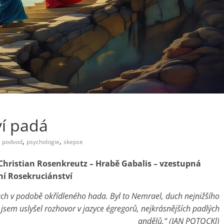
í padá
,
,
,
podvod
psychologie
skepse
hristian Rosenkreutz – Hrabě Gabalis – vzestupná
ní Rosekruciánství
 duch v podobě okřídleného hada. Byl to Nemrael, duch nejnižšího
 jsem uslyšel rozhovor v jazyce égregorů, nejkrásnějších padlých
andělů.“ (JAN POTOCKl)