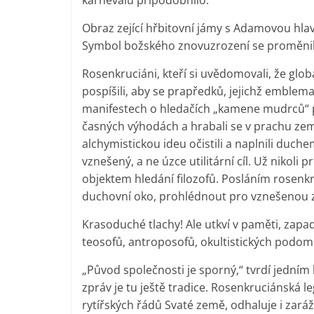
Obraz zející hřbitovní jámy s Adamovou hla
Symbol božského znovuzrození se proměnil 
Rosenkruciáni, kteří si uvědomovali, že globá
pospíšili, aby se prapředků, jejichž emblemati
manifestech o hledačích „kamene mudrců“ pro
časných výhodách a hrabali se v prachu země,
alchymistickou ideu očistili a naplnili duch
vznešený, a ne úzce utilitární cíl. Už nikoli 
objektem hledání filozofů. Posláním rosenk
duchovní oko, prohlédnout pro vznešenou zář
Krasoduché tlachy! Ale utkví v paměti, zap
teosofů, antroposofů, okultistických podo
„Původ společnosti je sporný,“ tvrdí jedním 
zpráv je tu ještě tradice. Rosenkruciánská 
rytířských řádů Svaté země, odhaluje i zará