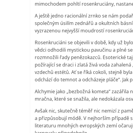
mimochodem pohltí rosenkruciány, nastane
A ještě jedno racionální zrnko se nám poda
společným úsilím zednářů a okultních básní
vyzrazenou nejvyšší moudrostí rosenkrucián
Rosenkruciáni se objevili v době, kdy už by
vědci odhodili mystickou pavučinu a plné se
rozmnožili řady penězokazců. Esoterické taje
požírající se draci i zlatá živá voda zahale
vzdechů estétů. Ať se říká cokoli, stejně b
odchází do temnot a odcházeje pláče“. Jak p
Alchymie jako „bezbožná kometa“ zazářila 
mračna, které se snažila, ale nedokázala osví
Avšak nic, skutečně téměř nic nemizí z paměti
a přizpůsobují módě. V nejhorším případě s
literaturu mnohých evropských zemí očaruj
karnevalu připodobnilo.