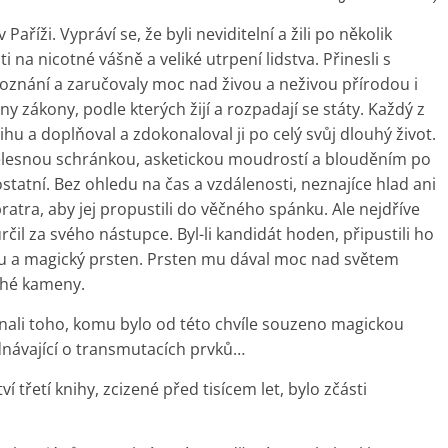
íži. Vypráví se, že byli neviditelní a žili po několik
i na nicotné vášně a veliké utrpení lidstva. Přinesli s
oznání a zaručovaly moc nad živou a neživou přírodou i
y zákony, podle kterých žijí a rozpadají se státy. Každý z
u a doplňoval a zdokonaloval ji po celý svůj dlouhý život.
 tělesnou schránkou, asketickou moudrostí a blouděním po
ostatní. Bez ohledu na čas a vzdálenosti, neznajíce hlad ani
atra, aby jej propustili do věčného spánku. Ale nejdříve
rčil za svého nástupce. Byl-li kandidát hoden, připustili ho
hu a magický prsten. Prsten mu dával moc nad světem
ahé kameny.
oznali toho, komu bylo od této chvíle souzeno magickou
dnávající o transmutacích prvků…
třetí knihy, zcizené před tisícem let, bylo zčásti