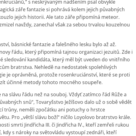
senkruciánů,“ s neskrývaným nadšením psal obvykle
agická záře fantazie si pohrává kolem jejich půvabných
ouzlo jejich historii. Ale tato záře připomíná meteor.
, zmizel navždy, zanechal však za sebou trvalou kouzelnou
ství, básnické fantazie a falešného lesku bylo až až.
ovy řádu, který připomíná tajnou organizaci jezuitů. Zde i
hé sledování kandidáta, který měl být uveden do vnitřního
cům bratrstva. Nehledě na nedostatek spolehlivých
ie je oprávněná, protože rosenkruciánství, které se proti
evzít účinné metody tohoto mocného soupeře.
ce na slávu řádu než na souboj. Vždyť zatímco řád Růže a
„půvabných snů“, Tovaryšstvo Ježíšovo dalo už o sobě vědět
jící trůny, neměli zpočátku ani potuchy o hrstce
tu. Pro „větší slávu boží“ ničilo Loyolovo bratrstvo krále.
ti smrti Jindřicha III. či Jindřicha IV., kteří zemřeli rukou
í, kdy s nároky na světovládu vystoupí zednáři, kteří