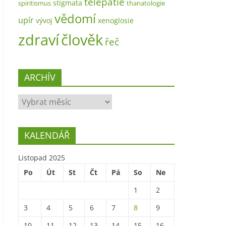
telepatie
stigmata
spiritismus
thanatologie
vědomí
upír
vývoj
xenoglosie
zdraví
člověk
řeč
ARCHÍV
ARCHÍV
KALENDÁŘ
Listopad 2025
Po
Út
St
Čt
Pá
So
Ne
1
2
3
4
5
6
7
8
9
10
11
12
13
14
15
16