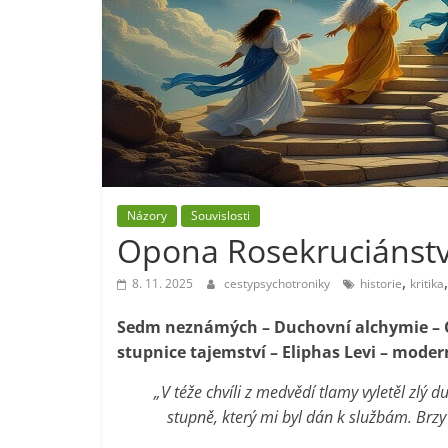
Názory
Souvislosti
Opona Rosekruciánstv
,
8. 11. 2025
cestypsychotroniky
historie
kritika
Sedm neznámých – Duchovní alchymie – C
stupnice tajemství – Eliphas Levi – moder
„V téže chvíli z medvědí tlamy vyletěl zlý
stupně, který mi byl dán k službám. Brzy