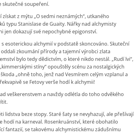
 skutečné soupeření.
ří získat z mýtu „O sedmi neznámých“, utkaného
ků typu Stanislase de Guaity. Nářky nad alchymisty
i jen dokazují své nepochybné epigonství.
lo s esoterickou alchymií v podstatě skoncováno. Skuteční
 oddali zkoumání přírody a tajemní výrobci zlata
mství bylo tedy dědictvím, o které nikdo nestál. „Rudí lvi“,
ná „kimmerskými stíny“ opouštěly scénu za nostalgických
yla škoda „ohně toho, jenž nad Vesmírem celým vzplanul a
řekvapivě se Fetovy verše hodí k alchymii!
nad veškerenstvem a navždy odlétla do toho odvěkého
tit.
 lidstva beze stopy. Staré šaty se nevyhazují, ale přešívají
e hodí na karneval. Rosenkruánství, které obohatilo
ící fantazií, se takovému alchymistickému zádušnímu