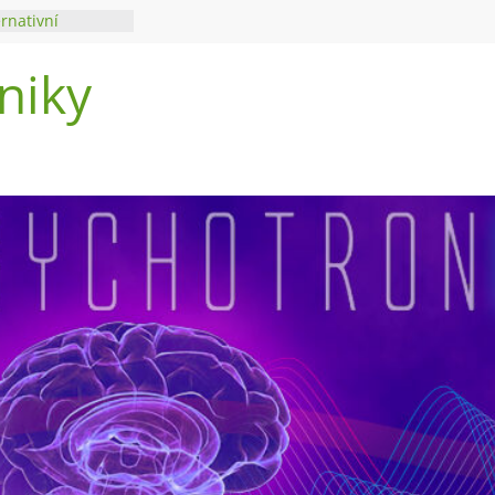
ernativní
niky
di