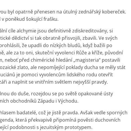
vou byl opatrně přenesen na útulný zednářský kobereček.
v poněkud šokující frašku.
lní cíle alchymie jsou definitivně zdiskreditovány, si
cké dědictví si tak obratně přisvojili, zbavili. Ve svých
hlásili, že upadli do nízkých bludů, když bažili po
 ale za to oni, skuteční vyvolenci Růže a kříže, původní
em, neboť před chimérické hledání „magisteria“ postavili
prozaické zlato, ale nepomíjející poklady ducha se měly stát
ruciánů je pomoci vyvolencům lidského rodu otevřít
i a naplnit se vnitřním světlem nejvyšší pravdy.
adnou do duše, rozejdou se po světě opakované ústy
mních obchodníků Západu i Východu.
hlasem badatelé, což je jistě pravda. Avšak vedle sporných
legenda, která překvapivě připomíná pověsti duchovních
žející podobnosti s jezuitským prototypem.