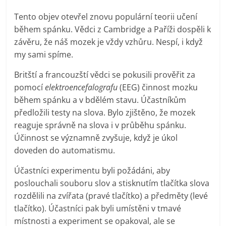
Tento objev otevřel znovu populární teorii učení
během spánku. Vědci z Cambridge a Paříži dospěli k
závěru, že náš mozek je vždy vzhůru. Nespí, i když
my sami spíme.
Britští a francouzští vědci se pokusili prověřit za
pomocí
elektroencefalografu
(EEG) činnost mozku
během spánku a v bdělém stavu. Účastníkům
předložili testy na slova. Bylo zjištěno, že mozek
reaguje správně na slova i v průběhu spánku.
Účinnost se významně zvyšuje, když je úkol
doveden do automatismu.
Účastníci experimentu byli požádáni, aby
poslouchali souboru slov a stisknutím tlačítka slova
rozdělili na zvířata (pravé tlačítko) a předměty (levé
tlačítko). Účastníci pak byli umístěni v tmavé
místnosti a experiment se opakoval, ale se