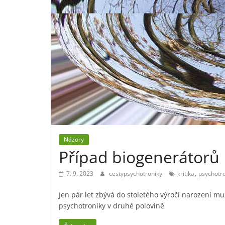
Názory
Případ biogenerátorů
,
7. 9. 2023
cestypsychotroniky
kritika
psychotr
Jen pár let zbývá do stoletého výročí narození mu
psychotroniky v druhé polovině