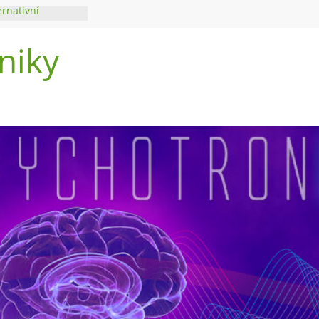
ernativní
niky
di