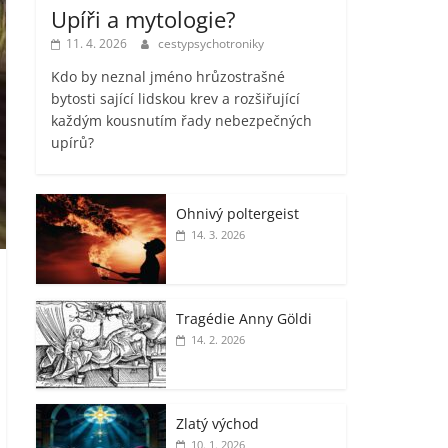
Upíři a mytologie?
11. 4. 2026
cestypsychotroniky
Kdo by neznal jméno hrůzostrašné
bytosti sající lidskou krev a rozšiřující
každým kousnutím řady nebezpečných
upírů?
Ohnivý poltergeist
14. 3. 2026
Tragédie Anny Göldi
14. 2. 2026
Zlatý východ
10. 1. 2026