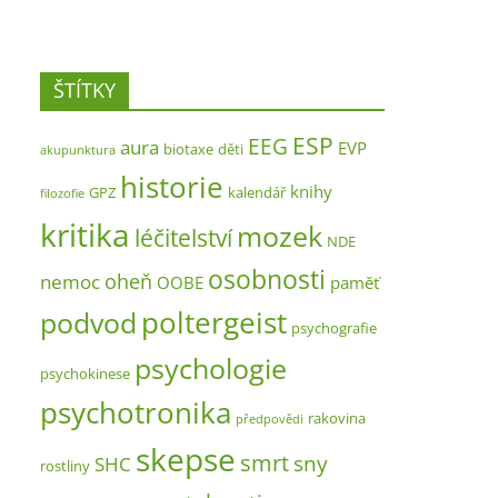
ŠTÍTKY
ESP
EEG
aura
EVP
biotaxe
děti
akupunktura
historie
knihy
GPZ
kalendář
filozofie
kritika
mozek
léčitelství
NDE
osobnosti
oheň
nemoc
OOBE
paměť
poltergeist
podvod
psychografie
psychologie
psychokinese
psychotronika
rakovina
předpovědi
skepse
smrt
sny
SHC
rostliny