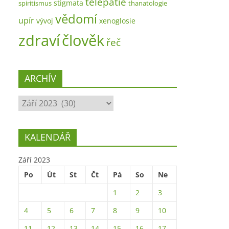
telepatie
stigmata
spiritismus
thanatologie
vědomí
upír
vývoj
xenoglosie
zdraví
člověk
řeč
ARCHÍV
ARCHÍV
KALENDÁŘ
Září 2023
Po
Út
St
Čt
Pá
So
Ne
1
2
3
4
5
6
7
8
9
10
11
12
13
14
15
16
17