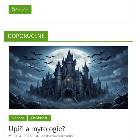
Čtěte více
DOPORUČENÉ
Názory
Osobnosti
Upíři a mytologie?
11. 4. 2026
cestypsychotroniky