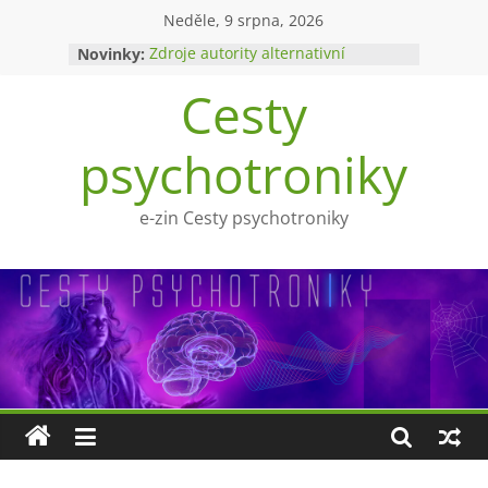
Přeskočit
Neděle, 9 srpna, 2026
na
Novinky:
Zdroje autority alternativní
obsah
medicíny
Cesty
Upíři a mytologie?
Ohnivý poltergeist
Tragédie Anny Göldi
psychotroniky
Zlatý východ
e-zin Cesty psychotroniky