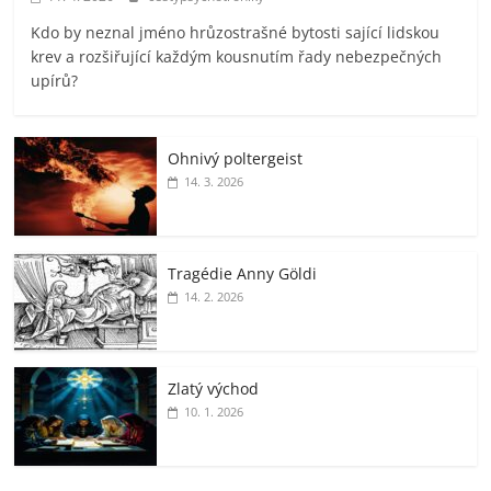
Kdo by neznal jméno hrůzostrašné bytosti sající lidskou
krev a rozšiřující každým kousnutím řady nebezpečných
upírů?
Ohnivý poltergeist
14. 3. 2026
Tragédie Anny Göldi
14. 2. 2026
Zlatý východ
10. 1. 2026