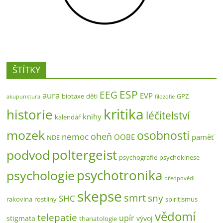
ŠTÍTKY
ESP
EEG
aura
EVP
biotaxe
děti
GPZ
akupunktura
filozofie
kritika
historie
léčitelství
knihy
kalendář
mozek
osobnosti
oheň
nemoc
OOBE
paměť
NDE
poltergeist
podvod
psychografie
psychokinese
psychotronika
psychologie
předpovědi
skepse
smrt
sny
SHC
rakovina
rostliny
spiritismus
vědomí
telepatie
upír
stigmata
vývoj
thanatologie