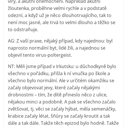
viry, a akutní onemocnění. Například akutní
žloutenka, proběhne velmi rychle a v podstatě
odezní, a když už je něco dlouhotrvajícího, tak to
není moc jasné, ale trvá to velmi dlouho a těžko se
to odstraňuje.
AG: Z vaší praxe, nějaký případ, kdy najednou: byl
naprosto normální byt, lidé žili, a najednou se
objevil tento virus-poltergeist.
NT: Měli jsme případ v Irkutsku: u důchodkyně bylo
všechno v pořádku, přišla k ní vnučka po škole a
všechno bylo normální. Ale v určitém okamžiku se
začaly objevovat jevy, které začaly nějakými
drobnostmi – tím, že dítě přineslo něco z ulice,
nějakou minci a podobně. A pak se všechno začalo
zvětšovat, tj. věci se začaly hýbat, měla semenáčky,
krabice začaly létat, šňůry se začaly kroutit a tak
dále a tak dále. Takže těch epizod bylo hodně. Takže