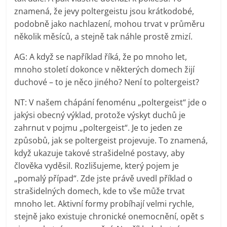
znamená, že jevy poltergeistu jsou krátkodobé,
podobně jako nachlazení, mohou trvat v průměru
několik měsíců, a stejně tak náhle prostě zmizí.
AG: A když se například říká, že po mnoho let,
mnoho století dokonce v některých domech žijí
duchové – to je něco jiného? Není to poltergeist?
NT: V našem chápání fenoménu „poltergeist“ jde o
jakýsi obecný výklad, protože výskyt duchů je
zahrnut v pojmu „poltergeist“. Je to jeden ze
způsobů, jak se poltergeist projevuje. To znamená,
když ukazuje takové strašidelné postavy, aby
člověka vyděsil. Rozlišujeme, který pojem je
„pomalý případ“. Zde jste právě uvedl příklad o
strašidelných domech, kde to vše může trvat
mnoho let. Aktivní formy probíhají velmi rychle,
stejně jako existuje chronické onemocnění, opět s