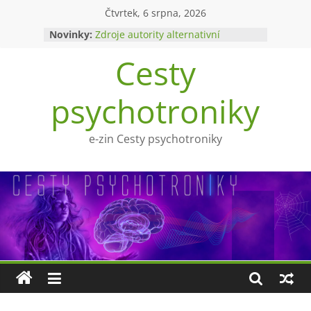
Přeskočit
Čtvrtek, 6 srpna, 2026
na
Novinky:
Zdroje autority alternativní
obsah
medicíny
Cesty
Upíři a mytologie?
Ohnivý poltergeist
Tragédie Anny Göldi
psychotroniky
Zlatý východ
e-zin Cesty psychotroniky