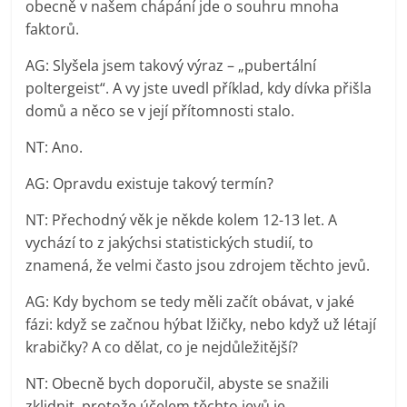
obecně v našem chápání jde o souhru mnoha
faktorů.
AG: Slyšela jsem takový výraz – „pubertální
poltergeist“. A vy jste uvedl příklad, kdy dívka přišla
domů a něco se v její přítomnosti stalo.
NT: Ano.
AG: Opravdu existuje takový termín?
NT: Přechodný věk je někde kolem 12-13 let. A
vychází to z jakýchsi statistických studií, to
znamená, že velmi často jsou zdrojem těchto jevů.
AG: Kdy bychom se tedy měli začít obávat, v jaké
fázi: když se začnou hýbat lžičky, nebo když už létají
krabičky? A co dělat, co je nejdůležitější?
NT: Obecně bych doporučil, abyste se snažili
zklidnit, protože účelem těchto jevů je