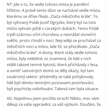
NT: Jde o to, že vedle tohoto místa je pamětní
hřbitov. A právě tento dům se nacházel vedle místa,
kterému se dříve říkalo „Dača měsíčního krále“. To
byl vyhnaný Polák Jozef Ogryzko, který byl na toto
místo vyhnán ještě v carských dobách. Tento Polák
trpěl vzácnou oční chorobou a nesnášel sluneční
světlo, proto chodil v noci. Nejraději se procházel za
měsíčních nocí a místu, kde žil, se přezdívalo „Dača
měsíčního krále“. A domy, které stály vedle tohoto
místa, byly neklidné, to znamená, že lidé v nich
viděli takové temné bytosti, které přicházely z lesa,
a uvnitř samotných domů se děly úkazy, byl tam
soukromý sektor: předměty se také pohybovaly,
lidé byli těmito temnými postavami postrkováni,
byli psychicky ovlivňováni. Taková tam byla situace.
AG: Najednou jsem pocítila strach! Nikito, moc vám
děkuji za vaše vyprávění, za váš výzkum. Doufám, že