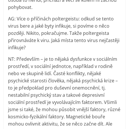
osoba to neřídí, přichází a věci se kolem ní začnou
pohybovat.
AG: Více o příčinách poltergeistu: odkud se tento
virus bere a jaké byty infikuje, si povíme o něco
později. Nikito, pokračujme. Takže poltergeista
přirovnáváte k viru. Jaká místa tento virus nejčastěji
infikuje?
NT: Především – je to nějaká dysfunkce v sociálním
prostředí, v sociální jednotce, například v rodině
nebo ve skupině lidí. Časté konflikty, nějaké
psychické starosti člověka, nějaká psychická krize –
to je předpoklad pro duševní onemocnění, tj.
nestabilní psychický stav a takové depresivní
sociální prostředí je vyvolávajícím faktorem. Všimli
jsme si také, že mohou působit vnější faktory, různé
kosmicko-fyzikální faktory. Magnetické bouře
mohou ovlivnit aktivitu, že se něco začne dít. Ale