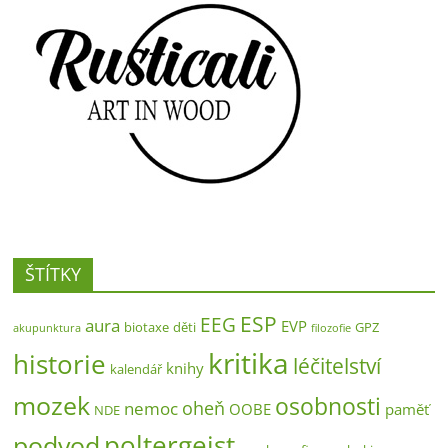
ŠTÍTKY
ESP
EEG
aura
EVP
biotaxe
děti
GPZ
akupunktura
filozofie
kritika
historie
léčitelství
knihy
kalendář
mozek
osobnosti
oheň
nemoc
OOBE
paměť
NDE
poltergeist
podvod