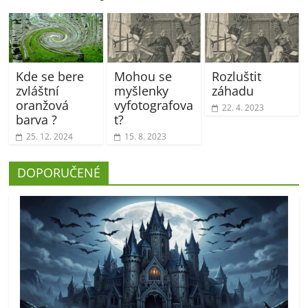
Kde se bere
Mohou se
Rozluštit
zvláštní
myšlenky
záhadu
oranžová
vyfotografova
22. 4. 2023
barva ?
t?
25. 12. 2024
15. 8. 2023
DOPORUČENÉ