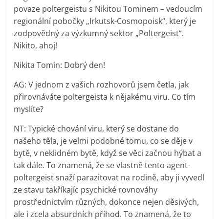
povaze poltergeistu s Nikitou Tominem – vedoucím
regionální pobočky „Irkutsk-Cosmopoisk“, který je
zodpovědný za výzkumný sektor „Poltergeist“.
Nikito, ahoj!
Nikita Tomin: Dobrý den!
AG: V jednom z vašich rozhovorů jsem četla, jak
přirovnáváte poltergeista k nějakému viru. Co tím
myslíte?
NT: Typické chování viru, který se dostane do
našeho těla, je velmi podobné tomu, co se děje v
bytě, v neklidném bytě, když se věci začnou hýbat a
tak dále. To znamená, že se vlastně tento agent-
poltergeist snaží parazitovat na rodině, aby ji vyvedl
ze stavu takříkajíc psychické rovnováhy
prostřednictvím různých, dokonce nejen děsivých,
ale i zcela absurdních příhod. To znamená, že to