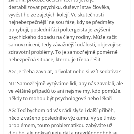
destabilizovat psychiku, duševní stav člověka,
vyvést ho ze zajetých kolejí. Ve skutečnosti
nejnebezpečnější nejsou fáze, kdy se předměty
pohybují, poslední fází poltergeista je zvýšení
psychického dopadu na členy rodiny. Může začít
samovznícení, tedy závažnější události, objevují se
zdravotní problémy. To je samozřejmě poměrně
nebezpečná situace, kterou je třeba řešit.
AG: Je třeba zavolat, přivolat nebo si vzít sedativa?
NT: Samozřejmě vyzýváme lidi, aby nás zavolali, ale
ve většině případů to ani nejsme my, kdo pomůže,
někdy to mohou být psychologové nebo lékaři.
AG: Teď bychom od vás rádi slyšeli další příběh,
něco z vašeho posledního výzkumu. Vy se tímto
problémem, touto problematikou zabýváte už
dlouho, ale pokračujete dál a pravděpodobně se