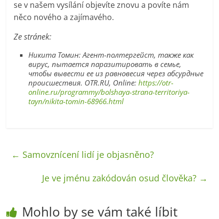
se v našem vysílání objevíte znovu a povíte nám
něco nového a zajímavého.
Ze stránek:
Никита Томин: Агент-полтергейст, также как
вирус, пытается паразитировать в семье,
чтобы вывести ее из равновесия через абсурдные
происшествия. OTR.RU, Online:
https://otr-
online.ru/programmy/bolshaya-strana-territoriya-
tayn/nikita-tomin-68966.html
←
Samovznícení lidí je objasněno?
Je ve jménu zakódován osud člověka?
→
Mohlo by se vám také líbit