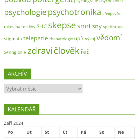
psychografie
psychokinese
psychotronika
psychologie
předpovědi
skepse
smrt
sny
SHC
rakovina
rostliny
spiritismus
vědomí
telepatie
upír
stigmata
vývoj
thanatologie
zdraví
člověk
řeč
xenoglosie
ARCHÍV
ARCHÍV
KALENDÁŘ
Září 2024
Po
Út
St
Čt
Pá
So
Ne