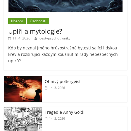
Názory
Osobnosti
Upíři a mytologie?
11. 4. 2026
cestypsychotroniky
Kdo by neznal jméno hrůzostrašné bytosti sající lidskou
krev a rozšiřující každým kousnutím řady nebezpečných
upírů?
Ohnivý poltergeist
14. 3. 2026
Tragédie Anny Göldi
14. 2. 2026