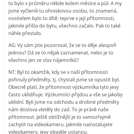
to bylo v průměru někde kolem měsíce a půl. A my
jsme vyčlenili tu ohniskovou osobu, to znamená,
nositelem bylo to dítě: teprve v její přítomnosti,
jakmile přišla do bytu, všechno začalo. Pak to také
náhle přestalo.
AG: Vy sám jste pozoroval, že se to děje alespoň
jednou? Dá se to nějak zaznamenat, nebo je to
všechno jen ze slov nájemníků?
NT: Byl to okamžik, kdy se v naší přítomnosti
pohnuly předměty, tj. chystali jsme se opustit byt.
Obecně platí, že přítomnost výzkumníka tyto jevy
často uklidňuje. Výzkumníci přijdou a vše se jakoby
uklidní. Byli jsme na odchodu a drobné předměty
nám doslova vletěly do zad. To je právě naše
přítomnost. Ještě obtížnější je to samozřejmě
zachytit na videokameru. Jakmile nainstalujete
videokamery, jevy obvykle ustanou.