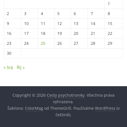
1
2
3
4
5
6
7
8
9
10
11
12
13
14
15
16
17
18
19
20
21
22
23
24
25
26
27
28
29
30
« Srp
Říj »
Copyright © 2026
Cesty psychotroniky
. Všechna práva
vyhrazena.
Šablona:
ColorMag
od ThemeGrill. Používáme
WordPress
(v
češtině).