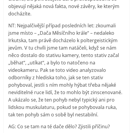
objevují nějaká nová fakta, nové závěry, ke kterým
docházíte.
NT: Nejpalčivější případ posledních let: zkoumali
jsme místo – „Dača Měsíčního krále“ – nedaleko
Irkutska, tam právě docházelo k poltergeistickým
jevům. V tu chvíli jsme tam natáčeli, když se nám
něco dostalo do stativu kamery, tento stativ začal
„běhat“, „utíkat“, a bylo to natočeno na
videokameru. Pak se toto video analyzovalo
odborníky z hlediska toho, jak se ten stativ
pohyboval, jestli s ním mohly hýbat třeba nějaké
neviditelné ruce lidí, že to mohlo být zinscenované.
A ukázalo se, že ten pohyb nebyl typický ani pro
lidskou muskulaturu, pokud se pohybovala ruka,
tak ten pohyb sám o sobě byl nestabilní.
AG: Co se tam na té dače dělo? Zjistili příčinu?