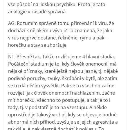
vše působí na lidskou psychiku. Proto je tato
analogie v zásadě správná.
AG: Rozumím správně tomu přirovnání k viru, že
dochází k nějakému vývoji? To znamená, že jako
virus nejprve dostane, řekněme, rýmu a pak –
horečku a stav se zhoršuje.
NT: Přesně tak. Takže rozlišujeme 4 hlavní stadia.
Počáteční stadium je to, kdy člověk onemocní, má
nějaké příznaky, které ještě nejsou jasné, tj. nějaké
podivné poruchy, zvuky, škrábání v bytě, ale zatím
se to dá něčím vysvětlit. Pak se to všechno začne
rozvíjet, jak člověk onemocní nachlazením, začne
mít horečku, všechno to postupuje, a tak je to i
tady, tj. v podstatě je to na vzestupu. A někde
uprostřed je takový vrchol, kdy se objevuje hodně
abnormálních příhod, zvyšuje se jejich agresivita a
tak dále. A pak vlastně dochází k poklesu. To