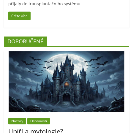
přijaty do transplantačního systému.
Čtěte více
DOPORUČENÉ
Názory
Osobnosti
Upíři a mytologie?