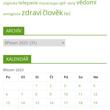
vědomí
telepatie
upír
stigmata
vývoj
thanatologie
zdraví
člověk
řeč
xenoglosie
ARCHÍV
ARCHÍV
KALENDÁŘ
Březen 2023
Po
Út
St
Čt
Pá
So
Ne
1
2
3
4
5
6
7
8
9
10
11
12
13
14
15
16
17
18
19