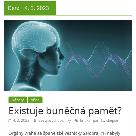
Den:
4. 3. 2023
Názory
Věda
Existuje buněčná paměť?
,
,
4. 3. 2023
cestypsychotroniky
kritika
paměť
skepse
Orgány vraha ze španělské vesničky Salobral (1) nebyly