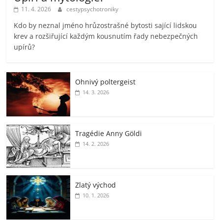
11. 4. 2026
cestypsychotroniky
Kdo by neznal jméno hrůzostrašné bytosti sající lidskou
krev a rozšiřující každým kousnutím řady nebezpečných
upírů?
Ohnivý poltergeist
14. 3. 2026
Tragédie Anny Göldi
14. 2. 2026
Zlatý východ
10. 1. 2026