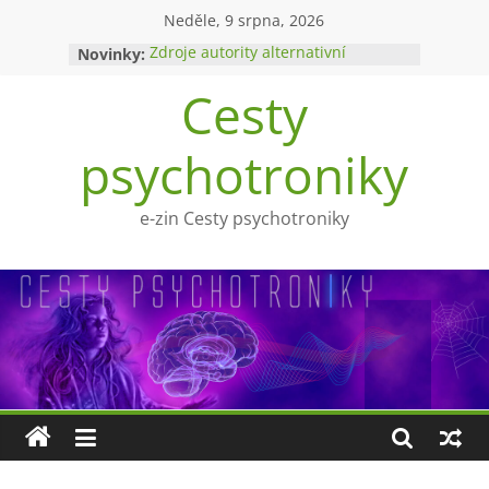
Přeskočit
Neděle, 9 srpna, 2026
na
Novinky:
Zdroje autority alternativní
obsah
medicíny
Cesty
Upíři a mytologie?
Ohnivý poltergeist
Tragédie Anny Göldi
psychotroniky
Zlatý východ
e-zin Cesty psychotroniky