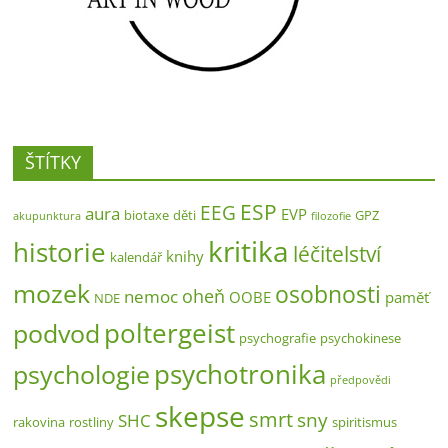
ŠTÍTKY
ESP
EEG
aura
EVP
biotaxe
děti
GPZ
akupunktura
filozofie
kritika
historie
léčitelství
knihy
kalendář
mozek
osobnosti
oheň
nemoc
OOBE
paměť
NDE
poltergeist
podvod
psychografie
psychokinese
psychotronika
psychologie
předpovědi
skepse
smrt
sny
SHC
rakovina
rostliny
spiritismus