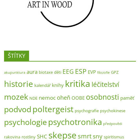
ŠTÍTKY
ESP
EEG
aura
EVP
biotaxe
děti
GPZ
akupunktura
filozofie
kritika
historie
léčitelství
knihy
kalendář
mozek
osobnosti
oheň
nemoc
OOBE
paměť
NDE
poltergeist
podvod
psychografie
psychokinese
psychotronika
psychologie
předpovědi
skepse
smrt
sny
SHC
rakovina
rostliny
spiritismus