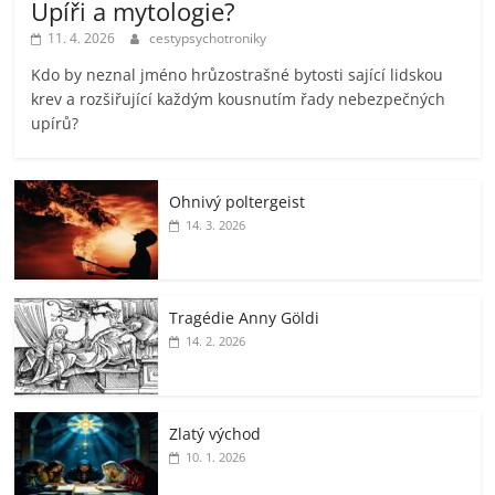
Upíři a mytologie?
11. 4. 2026
cestypsychotroniky
Kdo by neznal jméno hrůzostrašné bytosti sající lidskou
krev a rozšiřující každým kousnutím řady nebezpečných
upírů?
Ohnivý poltergeist
14. 3. 2026
Tragédie Anny Göldi
14. 2. 2026
Zlatý východ
10. 1. 2026