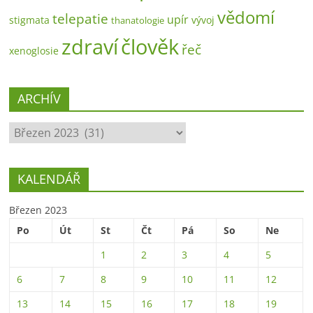
vědomí
telepatie
upír
stigmata
vývoj
thanatologie
zdraví
člověk
řeč
xenoglosie
ARCHÍV
ARCHÍV
KALENDÁŘ
Březen 2023
Po
Út
St
Čt
Pá
So
Ne
1
2
3
4
5
6
7
8
9
10
11
12
13
14
15
16
17
18
19