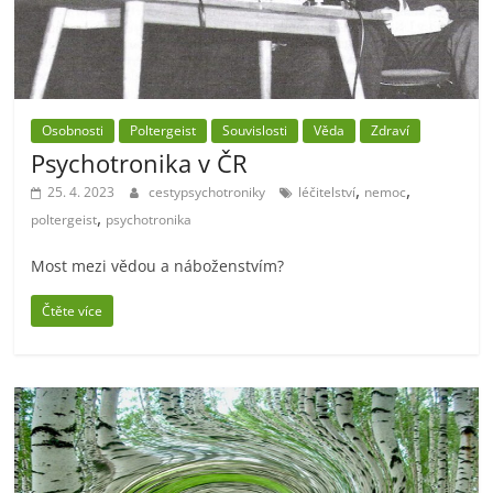
Osobnosti
Poltergeist
Souvislosti
Věda
Zdraví
Psychotronika v ČR
,
,
25. 4. 2023
cestypsychotroniky
léčitelství
nemoc
,
poltergeist
psychotronika
Most mezi vědou a náboženstvím?
Čtěte více