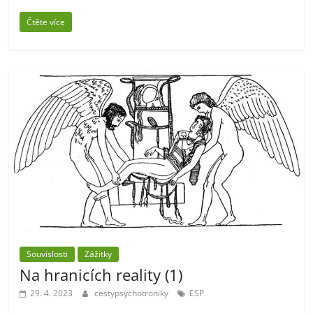
Čtěte více
Souvislosti
Zážitky
Na hranicích reality (1)
29. 4. 2023
cestypsychotroniky
ESP