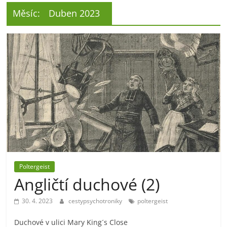
Měsíc:
Duben 2023
Poltergeist
Angličtí duchové (2)
30. 4. 2023
cestypsychotroniky
poltergeist
Duchové v ulici Mary King´s Close