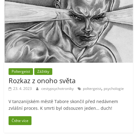
Poltergeist
Zážitky
Rozkaz z onoho světa
,
23. 4. 2023
cestypsychotroniky
poltergeist
psychologie
V tanzanijském městě Tabore skončil před nedávnem
zvlášní proces. K smrti byl odsouzen jeden… duch!
Čtěte více