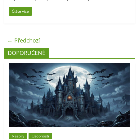
Čtěte více
← Předchozí
DOPORUČENÉ
Názory
Osobnosti