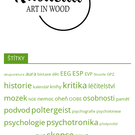
ŠTÍTKY
ESP
EEG
aura
EVP
biotaxe
děti
GPZ
akupunktura
filozofie
kritika
historie
léčitelství
knihy
kalendář
mozek
osobnosti
oheň
nemoc
OOBE
paměť
NDE
poltergeist
podvod
psychografie
psychokinese
psychotronika
psychologie
předpovědi
skepse