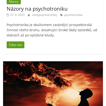
Názory
Názory na psychotroniku
27. 4. 2023
cestypsychotroniky
psychotronika
Psychotronika je okultismem zavánějící prospektorská
činnost všeho druhu, dosahující široké škály výsledků, od
dobrých až po vyložené bludy.
Čtěte více