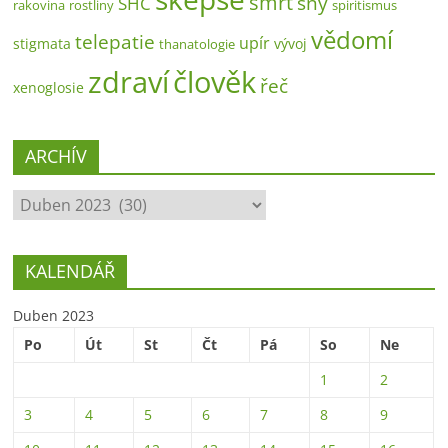
smrt
sny
SHC
rakovina
rostliny
spiritismus
vědomí
telepatie
upír
stigmata
vývoj
thanatologie
zdraví
člověk
řeč
xenoglosie
ARCHÍV
ARCHÍV
KALENDÁŘ
Duben 2023
Po
Út
St
Čt
Pá
So
Ne
1
2
3
4
5
6
7
8
9