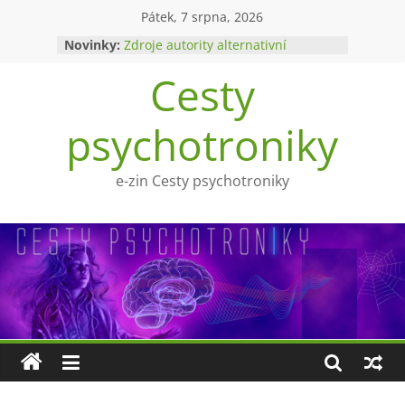
Přeskočit
Pátek, 7 srpna, 2026
na
Novinky:
Zdroje autority alternativní
obsah
medicíny
Cesty
Upíři a mytologie?
Ohnivý poltergeist
Tragédie Anny Göldi
psychotroniky
Zlatý východ
e-zin Cesty psychotroniky