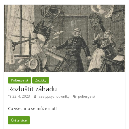
Poltergeist
Zážitky
Rozluštit záhadu
22. 4. 2023
cestypsychotroniky
poltergeist
Co všechno se může stát!
Čtěte více