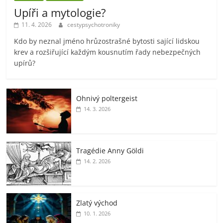
Upíři a mytologie?
11. 4. 2026
cestypsychotroniky
Kdo by neznal jméno hrůzostrašné bytosti sající lidskou
krev a rozšiřující každým kousnutím řady nebezpečných
upírů?
Ohnivý poltergeist
14. 3. 2026
Tragédie Anny Göldi
14. 2. 2026
Zlatý východ
10. 1. 2026