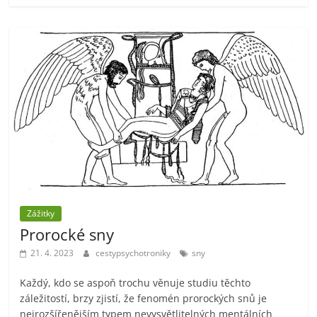
Zážitky
Prorocké sny
21. 4. 2023
cestypsychotroniky
sny
Každý, kdo se aspoň trochu věnuje studiu těchto
záležitostí, brzy zjistí, že fenomén prorockých snů je
nejrozšířenějším typem nevysvětlitelných mentálních