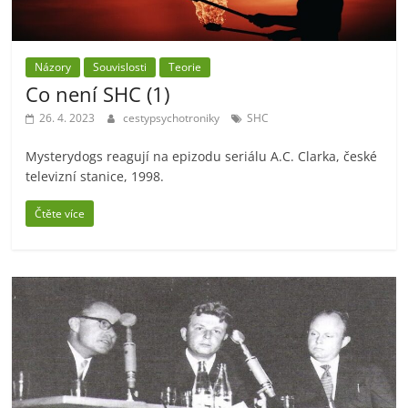
Názory
Souvislosti
Teorie
Co není SHC (1)
26. 4. 2023
cestypsychotroniky
SHC
Mysterydogs reagují na epizodu seriálu A.C. Clarka, české
televizní stanice, 1998.
Čtěte více