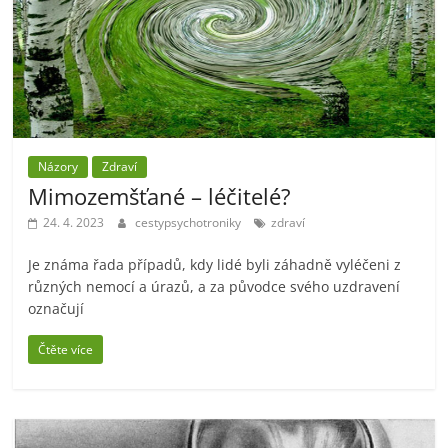
Názory
Zdraví
Mimozemšťané – léčitelé?
24. 4. 2023
cestypsychotroniky
zdraví
Je známa řada případů, kdy lidé byli záhadně vyléčeni z
různých nemocí a úrazů, a za původce svého uzdravení
označují
Čtěte více