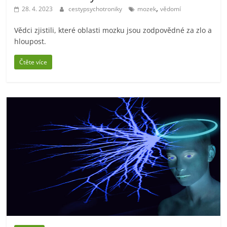
,
28. 4. 2023
cestypsychotroniky
mozek
vědomí
Vědci zjistili, které oblasti mozku jsou zodpovědné za zlo a
hloupost.
Čtěte více