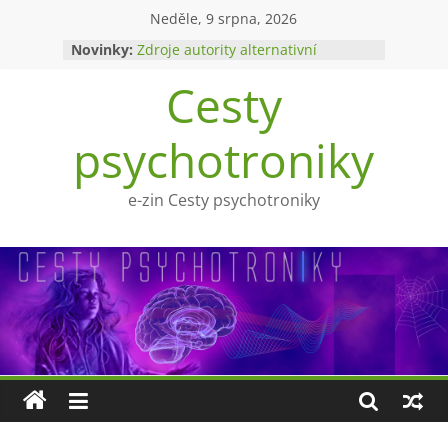
Přeskočit
Neděle, 9 srpna, 2026
na
Novinky:
Zdroje autority alternativní
obsah
medicíny
Cesty
Upíři a mytologie?
Ohnivý poltergeist
Tragédie Anny Göldi
psychotroniky
Zlatý východ
e-zin Cesty psychotroniky