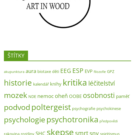
ŠTÍTKY
ESP
EEG
aura
EVP
biotaxe
děti
GPZ
akupunktura
filozofie
kritika
historie
léčitelství
knihy
kalendář
mozek
osobnosti
oheň
nemoc
OOBE
paměť
NDE
poltergeist
podvod
psychografie
psychokinese
psychotronika
psychologie
předpovědi
skepse
smrt
sny
SHC
rakovina
rostliny
spiritismus