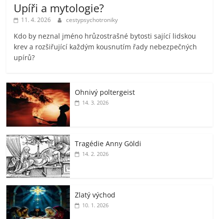
Upíři a mytologie?
11. 4. 2026
cestypsychotroniky
Kdo by neznal jméno hrůzostrašné bytosti sající lidskou
krev a rozšiřující každým kousnutím řady nebezpečných
upírů?
Ohnivý poltergeist
14. 3. 2026
Tragédie Anny Göldi
14. 2. 2026
Zlatý východ
10. 1. 2026