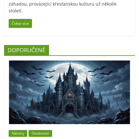
záhadou, provázející křesťanskou kulturu už několik
století.
Čtěte více
DOPORUČENÉ
Názory
Osobnosti