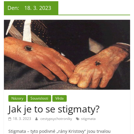
Den:
18. 3. 2023
Názory
Souvislosti
Věda
Jak je to se stigmaty?
18. 3. 2023
cestypsychotroniky
stigmata
Stigmata – tyto podivné „rány Kristovy“ jsou trvalou