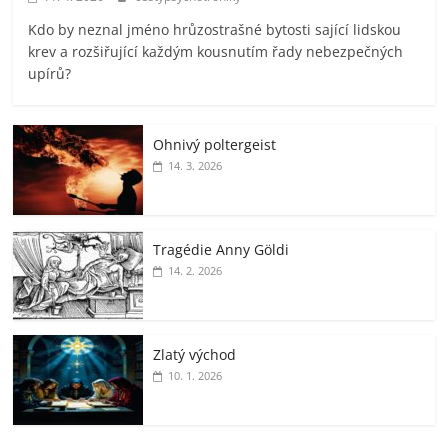
Kdo by neznal jméno hrůzostrašné bytosti sající lidskou
krev a rozšiřující každým kousnutím řady nebezpečných
upírů?
Ohnivý poltergeist
14. 3. 2026
Tragédie Anny Göldi
14. 2. 2026
Zlatý východ
10. 1. 2026