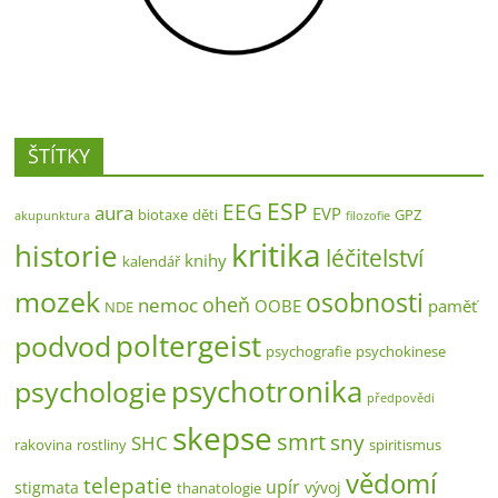
ŠTÍTKY
ESP
EEG
aura
EVP
biotaxe
děti
GPZ
akupunktura
filozofie
kritika
historie
léčitelství
knihy
kalendář
mozek
osobnosti
oheň
nemoc
OOBE
paměť
NDE
poltergeist
podvod
psychografie
psychokinese
psychotronika
psychologie
předpovědi
skepse
smrt
sny
SHC
rakovina
rostliny
spiritismus
vědomí
telepatie
upír
stigmata
vývoj
thanatologie