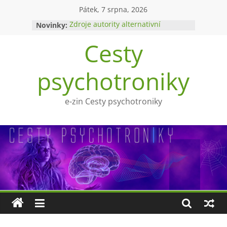
Přeskočit
Pátek, 7 srpna, 2026
na
Novinky:
Zdroje autority alternativní
obsah
medicíny
Cesty
Upíři a mytologie?
Ohnivý poltergeist
Tragédie Anny Göldi
psychotroniky
Zlatý východ
e-zin Cesty psychotroniky