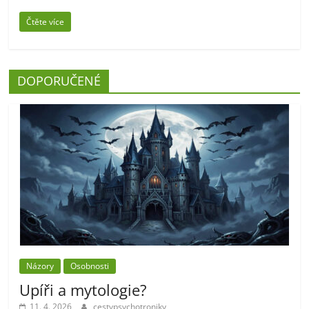
Čtěte více
DOPORUČENÉ
Názory
Osobnosti
Upíři a mytologie?
11. 4. 2026
cestypsychotroniky