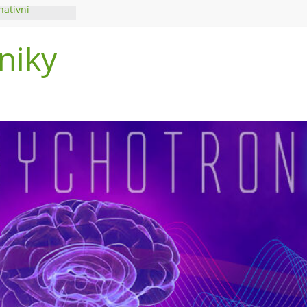
nativní
niky