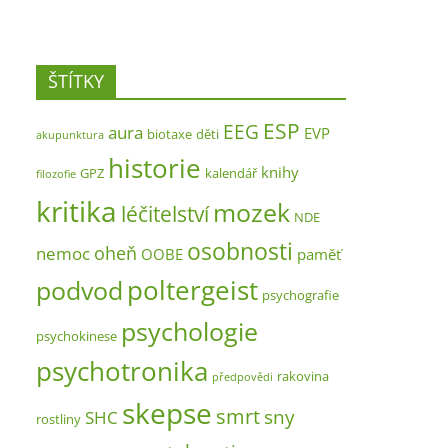
ŠTÍTKY
ESP
EEG
aura
EVP
biotaxe
děti
akupunktura
historie
knihy
GPZ
kalendář
filozofie
kritika
mozek
léčitelství
NDE
osobnosti
oheň
nemoc
OOBE
paměť
poltergeist
podvod
psychografie
psychologie
psychokinese
psychotronika
rakovina
předpovědi
skepse
smrt
sny
SHC
rostliny