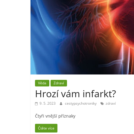
Věda
Zdraví
Hrozí vám infarkt?
9. 5. 2023
cestypsychotroniky
zdraví
Čtyři vnější příznaky
Čtěte více