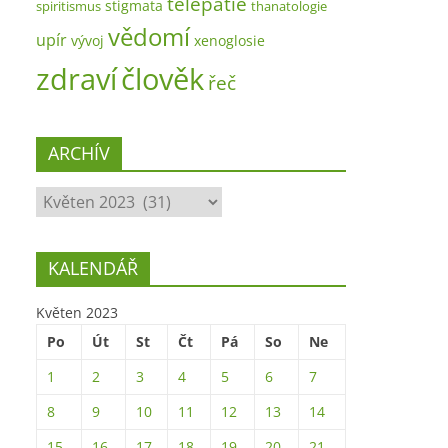
telepatie
stigmata
spiritismus
thanatologie
vědomí
upír
vývoj
xenoglosie
zdraví
člověk
řeč
ARCHÍV
ARCHÍV
KALENDÁŘ
Květen 2023
Po
Út
St
Čt
Pá
So
Ne
1
2
3
4
5
6
7
8
9
10
11
12
13
14
15
16
17
18
19
20
21