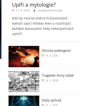
Upíři a mytologie?
11. 4. 2026
cestypsychotroniky
Kdo by neznal jméno hrůzostrašné
bytosti sající lidskou krev a rozšiřující
každým kousnutím řady nebezpečných
upírů?
Ohnivý poltergeist
14. 3. 2026
Tragédie Anny Göldi
14. 2. 2026
Zlatý východ
10. 1. 2026