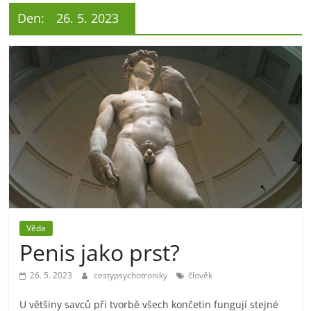
Den:
26. 5. 2023
Věda
Penis jako prst?
26. 5. 2023
cestypsychotroniky
člověk
U většiny savců při tvorbě všech končetin fungují stejné