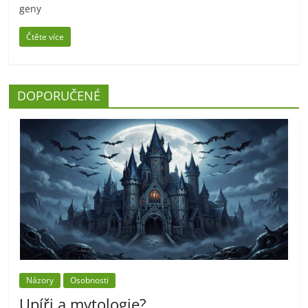
geny
Čtěte více
DOPORUČENÉ
Názory
Osobnosti
Upíři a mytologie?