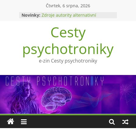
Přeskočit
Čtvrtek, 6 srpna, 2026
na
Novinky:
Zdroje autority alternativní
obsah
medicíny
Cesty
Upíři a mytologie?
Ohnivý poltergeist
Tragédie Anny Göldi
psychotroniky
Zlatý východ
e-zin Cesty psychotroniky