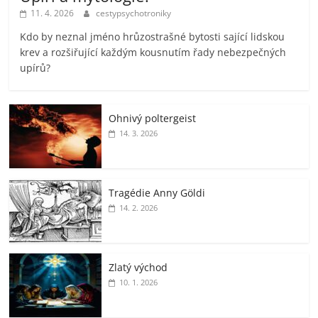
11. 4. 2026
cestypsychotroniky
Kdo by neznal jméno hrůzostrašné bytosti sající lidskou
krev a rozšiřující každým kousnutím řady nebezpečných
upírů?
Ohnivý poltergeist
14. 3. 2026
Tragédie Anny Göldi
14. 2. 2026
Zlatý východ
10. 1. 2026