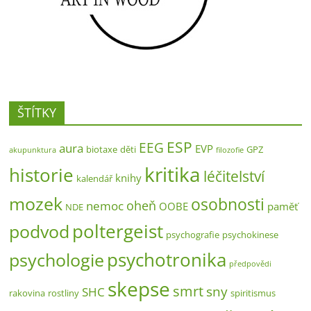
ŠTÍTKY
ESP
EEG
aura
EVP
biotaxe
děti
GPZ
akupunktura
filozofie
kritika
historie
léčitelství
knihy
kalendář
mozek
osobnosti
oheň
nemoc
OOBE
paměť
NDE
poltergeist
podvod
psychografie
psychokinese
psychotronika
psychologie
předpovědi
skepse
smrt
sny
SHC
rakovina
rostliny
spiritismus