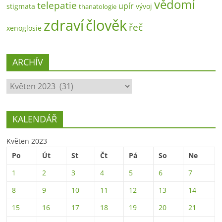
vědomí
telepatie
upír
stigmata
vývoj
thanatologie
zdraví
člověk
řeč
xenoglosie
ARCHÍV
ARCHÍV
KALENDÁŘ
Květen 2023
Po
Út
St
Čt
Pá
So
Ne
1
2
3
4
5
6
7
8
9
10
11
12
13
14
15
16
17
18
19
20
21