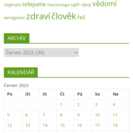
vědomí
telepatie
upír
stigmata
vývoj
thanatologie
zdraví
člověk
řeč
xenoglosie
ARCHÍV
ARCHÍV
KALENDÁŘ
Červen 2023
Po
Út
St
Čt
Pá
So
Ne
1
2
3
4
5
6
7
8
9
10
11
12
13
14
15
16
17
18