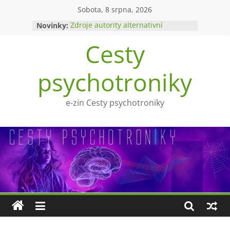
Přeskočit
Sobota, 8 srpna, 2026
na
Novinky:
Zdroje autority alternativní
obsah
medicíny
Cesty
Upíři a mytologie?
Ohnivý poltergeist
Tragédie Anny Göldi
psychotroniky
Zlatý východ
e-zin Cesty psychotroniky