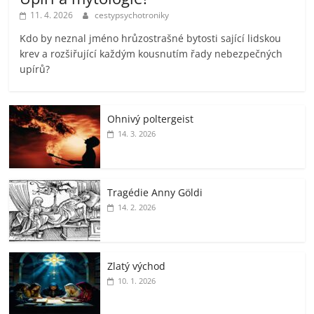
11. 4. 2026
cestypsychotroniky
Kdo by neznal jméno hrůzostrašné bytosti sající lidskou
krev a rozšiřující každým kousnutím řady nebezpečných
upírů?
Ohnivý poltergeist
14. 3. 2026
Tragédie Anny Göldi
14. 2. 2026
Zlatý východ
10. 1. 2026