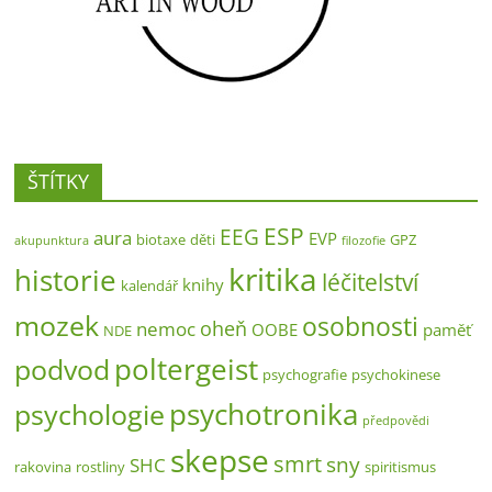
ŠTÍTKY
ESP
EEG
aura
EVP
biotaxe
děti
GPZ
akupunktura
filozofie
kritika
historie
léčitelství
knihy
kalendář
mozek
osobnosti
oheň
nemoc
OOBE
paměť
NDE
poltergeist
podvod
psychografie
psychokinese
psychotronika
psychologie
předpovědi
skepse
smrt
sny
SHC
rakovina
rostliny
spiritismus