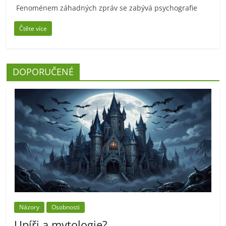
Fenoménem záhadných zpráv se zabývá psychografie
Čtěte více
DOPORUČENÉ
Názory
Osobnosti
Upíři a mytologie?