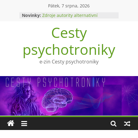
Přeskočit
Pátek, 7 srpna, 2026
na
Novinky:
Zdroje autority alternativní
obsah
medicíny
Cesty
Upíři a mytologie?
Ohnivý poltergeist
Tragédie Anny Göldi
psychotroniky
Zlatý východ
e-zin Cesty psychotroniky