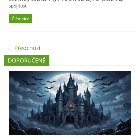
spojitost
Čtěte více
← Předchozí
DOPORUČENÉ