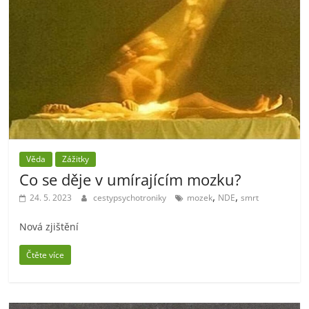
Věda
Zážitky
Co se děje v umírajícím mozku?
,
,
24. 5. 2023
cestypsychotroniky
mozek
NDE
smrt
Nová zjištění
Čtěte více