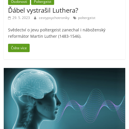
Osobnosti
Poltergeist
Ďábel vystrašil Luthera?
29. 5. 2023
cestypsychotroniky
poltergeist
Svědectví o jevu poltergeist zanechal i náboženský
reformátor Martin Luther (1483-1546).
Čtěte více