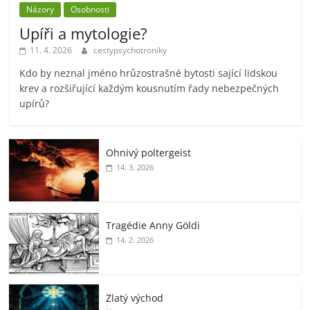
Názory
Osobnosti
Upíři a mytologie?
11. 4. 2026
cestypsychotroniky
Kdo by neznal jméno hrůzostrašné bytosti sající lidskou
krev a rozšiřující každým kousnutím řady nebezpečných
upírů?
Ohnivý poltergeist
14. 3. 2026
Tragédie Anny Göldi
14. 2. 2026
Zlatý východ