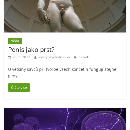
Věda
Penis jako prst?
26. 5. 2023
cestypsychotroniky
člověk
U většiny savců při tvorbě všech končetin fungují stejné
geny
Čtěte více