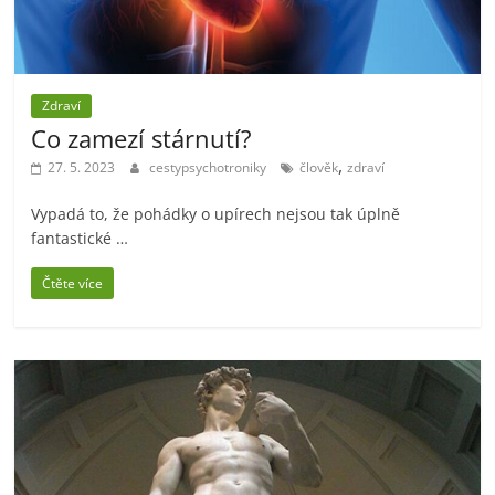
Zdraví
Co zamezí stárnutí?
,
27. 5. 2023
cestypsychotroniky
člověk
zdraví
Vypadá to, že pohádky o upírech nejsou tak úplně
fantastické …
Čtěte více