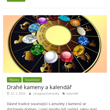
Názory
Souvislosti
Drahé kameny a kalendář
22. 5. 2023
cestypsychotroniky
kalendář
Dávné tradice související s amulety z kamenů se
dochovaly dodnes, i nyní mnoho lidí zajímá, jakou mají