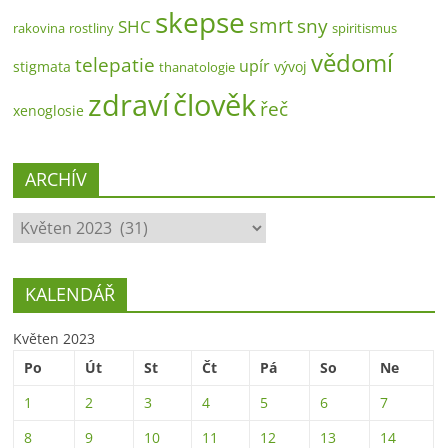
skepse
smrt
sny
SHC
rakovina
rostliny
spiritismus
vědomí
telepatie
upír
stigmata
vývoj
thanatologie
zdraví
člověk
řeč
xenoglosie
ARCHÍV
ARCHÍV
KALENDÁŘ
Květen 2023
Po
Út
St
Čt
Pá
So
Ne
1
2
3
4
5
6
7
8
9
10
11
12
13
14