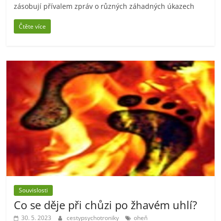
zásobují přívalem zpráv o různých záhadných úkazech
Čtěte více
Souvislosti
Co se děje při chůzi po žhavém uhlí?
30. 5. 2023
cestypsychotroniky
oheň