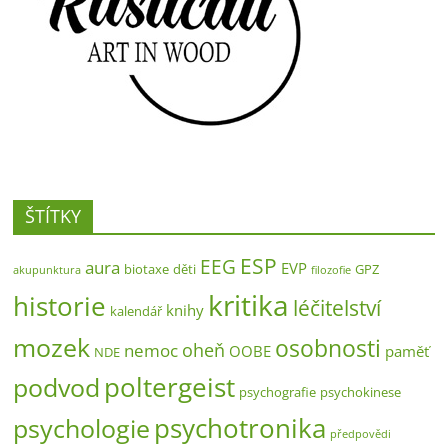
ŠTÍTKY
ESP
EEG
aura
EVP
biotaxe
děti
GPZ
akupunktura
filozofie
kritika
historie
léčitelství
knihy
kalendář
mozek
osobnosti
oheň
nemoc
OOBE
paměť
NDE
poltergeist
podvod
psychografie
psychokinese
psychotronika
psychologie
předpovědi