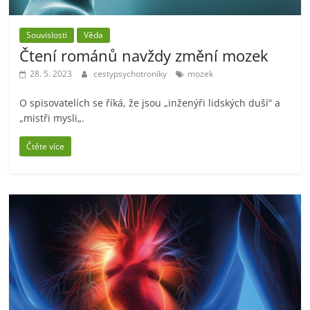
Souvislosti
Věda
Čtení románů navždy změní mozek
28. 5. 2023
cestypsychotroniky
mozek
O spisovatelích se říká, že jsou „inženýři lidských duší“ a
„mistři mysli„.
Čtěte více