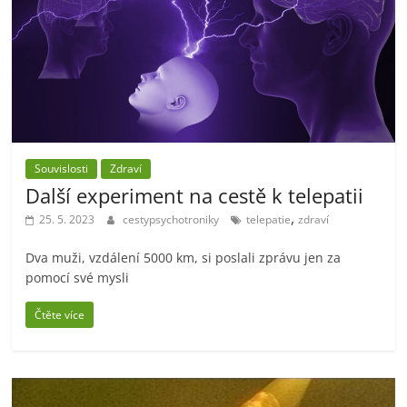
Souvislosti
Zdraví
Další experiment na cestě k telepatii
,
25. 5. 2023
cestypsychotroniky
telepatie
zdraví
Dva muži, vzdálení 5000 km, si poslali zprávu jen za
pomocí své mysli
Čtěte více