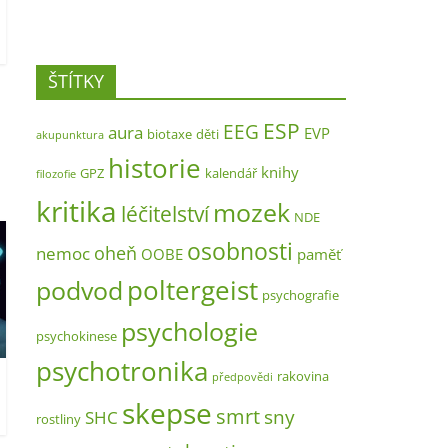
ŠTÍTKY
ESP
EEG
aura
EVP
biotaxe
děti
akupunktura
historie
knihy
GPZ
kalendář
filozofie
kritika
mozek
léčitelství
NDE
osobnosti
oheň
nemoc
OOBE
paměť
poltergeist
podvod
psychografie
psychologie
psychokinese
psychotronika
rakovina
předpovědi
skepse
smrt
sny
SHC
rostliny