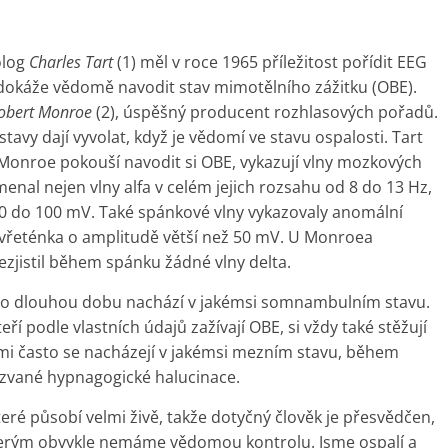
olog
Charles Tart
(1) měl v roce 1965 příležitost pořídit EEG
si dokáže vědomě navodit stav mimotělního zážitku (OBE).
obert Monroe
(2), úspěšný producent rozhlasových pořadů.
stavy dají vyvolat, když je vědomí ve stavu ospalosti. Tart
se Monroe pokouší navodit si OBE, vykazují vlny mozkových
menal nejen vlny alfa v celém jejich rozsahu od 8 do 13 Hz,
0 do 100 mV. Také spánkové vlny vykazovaly anomální
á vřeténka o amplitudě větší než 50 mV. U Monroea
zjistil během spánku žádné vlny delta.
o dlouhou dobu nachází v jakémsi somnambulním stavu.
kteří podle vlastních údajů zažívají OBE, si vždy také stěžují
mi často se nacházejí v jakémsi mezním stavu, během
kzvané hypnagogické halucinace.
eré působí velmi živě, takže dotyčný člověk je přesvědčen,
 kterým obvykle nemáme vědomou kontrolu. Jsme ospalí a