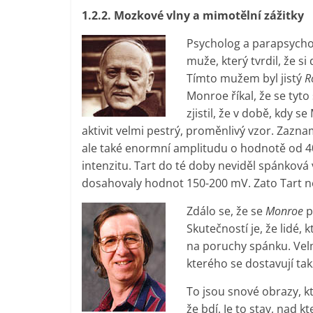
1.2.2. Mozkové vlny a mimotělní zážitky
Psycholog a parapsych
muže, který tvrdil, že 
Tímto mužem byl jistý
R
Monroe říkal, že se tyto 
zjistil, že v době, kdy 
aktivit velmi pestrý, proměnlivý vzor. Zazna
ale také enormní amplitudu o hodnotě od 4
intenzitu. Tart do té doby neviděl spánkov
dosahovaly hodnot 150-200 mV. Zato Tart ne
Zdálo se, že se
Monroe
p
Skutečností je, že lidé, 
na poruchy spánku. Vel
kterého se dostavují ta
To jsou snové obrazy, kt
že bdí. Je to stav, nad