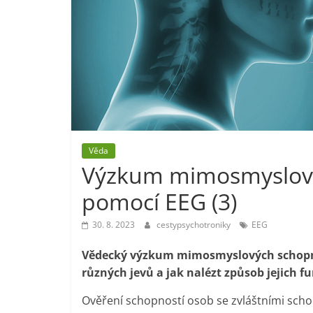
Věda
Výzkum mimosmyslový
pomocí EEG (3)
30. 8. 2023
cestypsychotroniky
EEG
Vědecký výzkum mimosmyslových schopnost
různých jevů a jak nalézt způsob jejich f
Ověření schopností osob se zvláštními sc