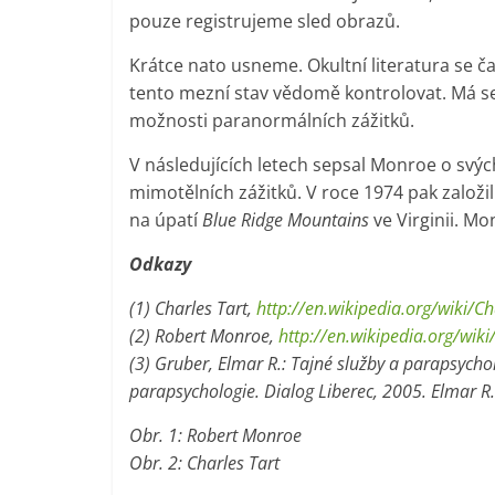
pouze registrujeme sled obrazů.
Krátce nato usneme. Okultní literatura se č
tento mezní stav vědomě kontrolovat. Má se z
možnosti paranormálních zážitků.
V následujících letech sepsal Monroe o svých
mimotělních zážitků. V roce 1974 pak založil
na úpatí
Blue Ridge Mountains
ve Virginii. Mo
Odkazy
(1) Charles Tart,
http://en.wikipedia.org/wiki/Ch
(2) Robert Monroe,
http://en.wikipedia.org/wik
(3) Gruber, Elmar R.: Tajné služby a parapsych
parapsychologie. Dialog Liberec, 2005. Elmar R
Obr. 1: Robert Monroe
Obr. 2: Charles Tart