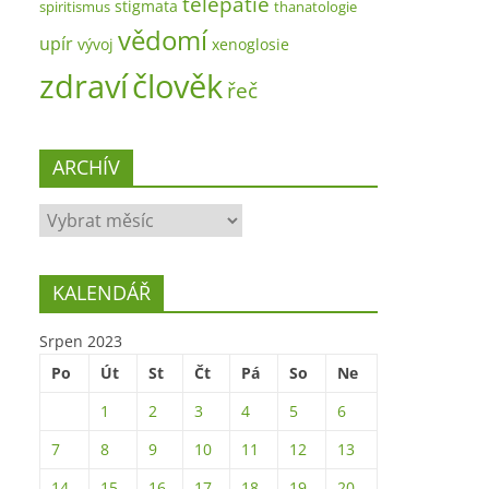
telepatie
stigmata
spiritismus
thanatologie
vědomí
upír
vývoj
xenoglosie
zdraví
člověk
řeč
ARCHÍV
ARCHÍV
KALENDÁŘ
Srpen 2023
Po
Út
St
Čt
Pá
So
Ne
1
2
3
4
5
6
7
8
9
10
11
12
13
14
15
16
17
18
19
20