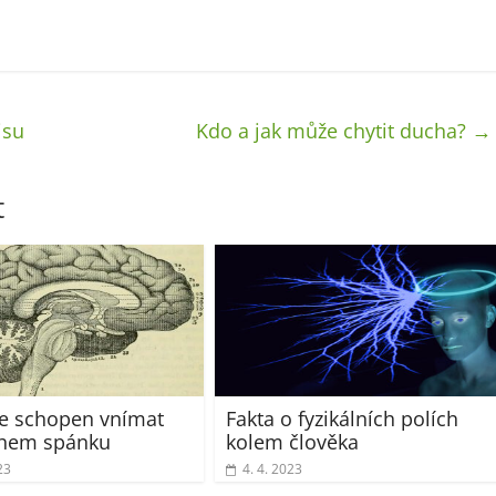
isu
Kdo a jak může chytit ducha?
→
t
e schopen vnímat
Fakta o fyzikálních polích
ěhem spánku
kolem člověka
23
4. 4. 2023