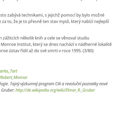
asto zabývá technikami, s jejichž pomocí by bylo možné
a to, že je to přesně ten stav mysli, který nabízí nejlepší
 zážitcích několik knih a cele se věnoval studiu
 Monroe Institut, který se dnes nachází v nádherné lokalitě
nroe ústav řídil až do své smrti v roce 1995. (3/80)
arles_Tart
i/Robert_Monroe
ologie. Tajný výzkumný program CIA a revoluční poznatky nové
. Gruber:
http://de.wikipedia.org/wiki/Elmar_R._Gruber