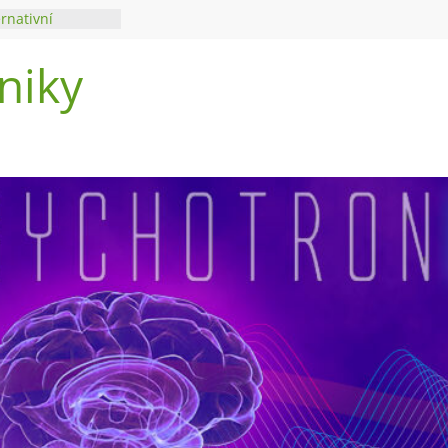
ernativní
niky
di