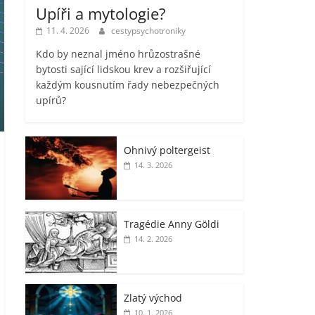
Upíři a mytologie?
11. 4. 2026
cestypsychotroniky
Kdo by neznal jméno hrůzostrašné
bytosti sající lidskou krev a rozšiřující
každým kousnutím řady nebezpečných
upírů?
Ohnivý poltergeist
14. 3. 2026
Tragédie Anny Göldi
14. 2. 2026
Zlatý východ
10. 1. 2026