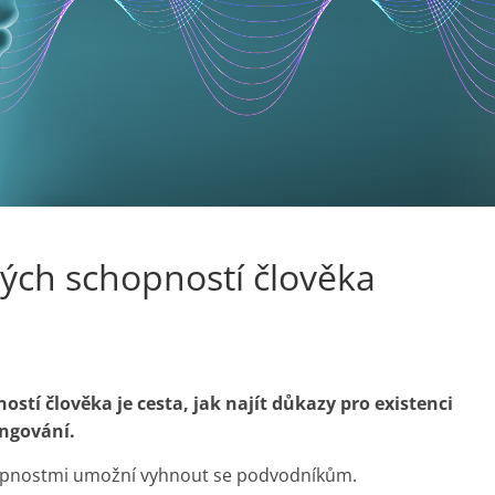
ch schopností člověka
í člověka je cesta, jak najít důkazy pro existenci
ungování.
hopnostmi umožní vyhnout se podvodníkům.