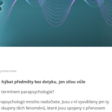
ychotronika
a hýbat předměty bez dotyku, jen silou vůle
ují termínem parapsychologie?
rapsychologii mnoho nedočtete. Jsou v ní vysvětleny jen ty
jší skupiny těch fenoménů, které jsou spojeny s přenosem