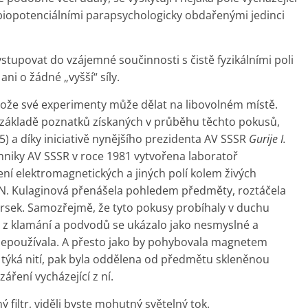
iopotenciálními parapsychologicky obdařenými jedinci
tupovat do vzájemné součinnosti s čistě fyzikálními poli
ani o žádné „vyšší“ síly.
tože své experimenty může dělat na libovolném místě.
 na základě poznatků získaných v průběhu těchto pokusů,
) a díky iniciativě nynějšího prezidenta AV SSSR
Gurije I.
hniky AV SSSR v roce 1981 vytvořena laboratoř
ní elektromagnetických a jiných polí kolem živých
N. Kulaginová přenášela pohledem předměty, roztáčela
sek. Samozřejmě, že tyto pokusy probíhaly v duchu
é z klamání a podvodů se ukázalo jako nesmyslné a
nepoužívala. A přesto jako by pohybovala magnetem
týká nití, pak byla oddělena od předmětu skleněnou
áření vycházející z ní.
ý filtr, viděli byste mohutný světelný tok.