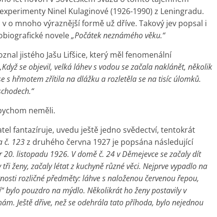
 experimenty Ninel Kulaginové (1926-1990) z Leningradu.
i v o mnoho výraznější formě už dříve. Takový jev popsal i
obiografické novele
„Počátek neznámého věku.“
znal jistého Jašu Lifšice, který měl fenomenální
„Když se objevil, velká láhev s vodou se začala naklánět, několik
e s hřmotem zřítila na dlážku a rozletěla se na tisíc úlomků.
schodech.“
 bychom neměli.
tel fantazíruje, uvedu ještě jedno svědectví, tentokrát
a č. 123
z druhého června 1927 je popsána následující
r 20. listopadu 1926. V domě č. 24 v Děmejevce se začaly dít
 tři ženy, začaly létat z kuchyně různé věci. Nejprve vypadlo na
nosti rozličné předměty: láhve s naloženou červenou řepou,
“ bylo pouzdro na mýdlo. Několikrát ho ženy postavily v
hám. Ještě dřive, než se odehrála tato příhoda, bylo nejednou