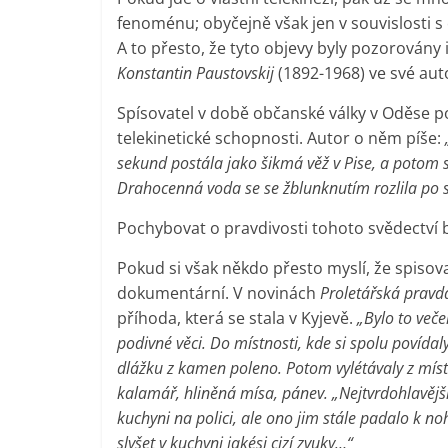
fenoménu; obyčejně však jen v souvislosti s
A to přesto, že tyto objevy byly pozorovány 
Konstantin Paustovskij
(1892-1968) ve své aut
Spísovatel v době občanské války v Oděse po
telekinetické schopnosti. Autor o něm píše:
sekund postála jako šikmá věž v Pise, a potom s
Drahocenná voda se se žblunknutím rozlila po 
Pochybovat o pravdivosti tohoto svědectví
Pokud si však někdo přesto myslí, že spisova
dokumentární. V novinách
Proletářská pravd
příhoda, která se stala v Kyjevě.
„Bylo to veče
podivné věci. Do místnosti, kde si spolu povídaly
dlážku z kamen poleno. Potom vylétávaly z míst
kalamář, hliněná mísa, pánev. „Nejtvrdohlavější
kuchyni na polici, ale ono jim stále padalo k no
slyšet v kuchyni jakési cizí zvuky…“