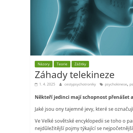
Názory
Teorie
Zážitky
Záhady telekineze
,
1. 4. 2025
cestypsychotroniky
psychokinese
ps
Někteří jedinci mají schopnost přenášet 
Jaké jsou ony tajemné jevy, které se označ
Ve Velké sovětské encyklopedii se toho o pa
nejdůležitější pojmy týkající se nejpočetně