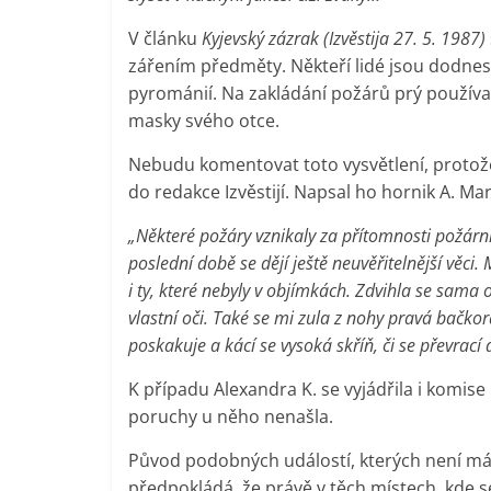
V článku
Kyjevský zázrak (Izvěstija 27. 5. 1987)
zářením předměty. Někteří lidé jsou dodnes
pyrománií. Na zakládání požárů prý používal 
masky svého otce.
Nebudu komentovat toto vysvětlení, protože j
do redakce Izvěstijí. Napsal ho hornik A. M
„Některé požáry vznikaly za přítomnosti požárník
poslední době se dějí ještě neuvěřitelnější věci.
i ty, které nebyly v objímkách. Zdvihla se sama 
vlastní oči. Také se mi zula z nohy pravá bačk
poskakuje a kácí se vysoká skříň, či se převrac
K případu Alexandra K. se vyjádřila i komis
poruchy u něho nenašla.
Původ podobných událostí, kterých není mál
předpokládá, že právě v těch místech, kde se