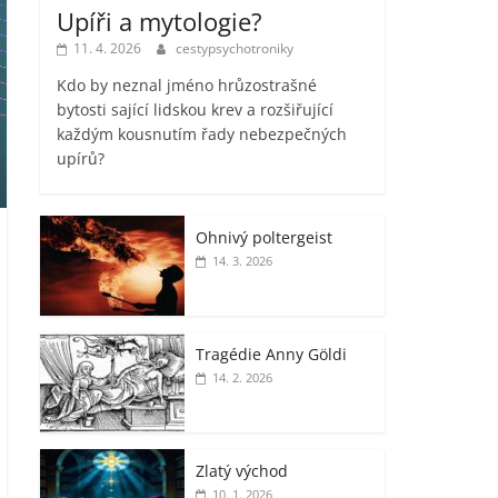
Upíři a mytologie?
11. 4. 2026
cestypsychotroniky
Kdo by neznal jméno hrůzostrašné
bytosti sající lidskou krev a rozšiřující
každým kousnutím řady nebezpečných
upírů?
Ohnivý poltergeist
14. 3. 2026
Tragédie Anny Göldi
14. 2. 2026
Zlatý východ
10. 1. 2026