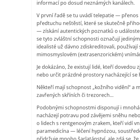
informací po dosud neznámých kanálech.
V první řadě se tu uvádí telepatie — přenos 
předtuchu neštěstí, které se skutečně přih
— získání autentických poznatků o událost
se tyto zvláštní schopnosti označují jediným
idealisté už dávno zdiskreditovali, používají
mimosmyslovém (extrasenzorickém) vnímání.
Je dokázáno, že existují lidé, kteří dovedou 
nebo určit prázdné prostory nacházející se 
Někteří mají schopnost „kožního vidění“ a m
zavřených skříních či trezorech…
Podobnými schopnostmi disponují i mnohá zví
nacházejí potravu pod závějemi sněhu nebo
o lidech s rentgenovým zrakem, kteří vidí vn
paramedicína — léčení hypnózou, soustředě
přidržuje mnoho šarlatánství, ale zdá se, ž