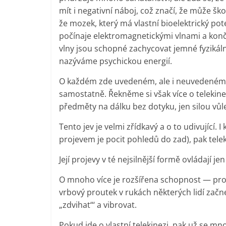
mít i negativní náboj, což značí, že může šk
že mozek, který má vlastní bioelektrický po
počínaje elektromagnetickými vlnami a konč
vlny jsou schopné zachycovat jemné fyzikáln
nazýváme psychickou energií.
O každém zde uvedeném, ale i neuvedeném, 
samostatně. Řekněme si však více o telekine
předměty na dálku bez dotyku, jen silou vůle,
Tento jev je velmi zřídkavý a o to udivující. 
projevem je pocit pohledů do zad), pak teleki
Její projevy v té nejsilnější formě ovládají jen
O mnoho více je rozšířena schopnost — proutk
vrbový proutek v rukách některých lidí začn
„zdvihat“‘ a vibrovat.
Pokud jde o vlastní telekinezi, pak už se 