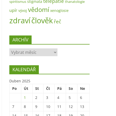
telepatie
stigmata
spiritismus
thanatologie
vědomí
upír
vývoj
xenoglosie
zdraví
člověk
řeč
ARCHÍV
ARCHÍV
KALENDÁŘ
Duben 2025
Po
Út
St
Čt
Pá
So
Ne
1
2
3
4
5
6
7
8
9
10
11
12
13
14
15
16
17
18
19
20