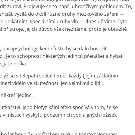
odit zdraví. Projevuje se to např. uhrančivým pohledem. To,
tenciál, vysílá do okolí různé druhy mozkového záření —
e unikátními speciálními druhy vln — dnes už víme. Tyto
í přístroje. Jejich původ však neznáme, proto je obrazně
parapsychologickém efektu by se dalo hovořit
zi. Je to schopnost některých jedinců přenášet a hýbat
 jak se říká.
I když se s telepatií setkal téměř každý (jejím základním
nezi vidělo ve skutečnosti jen velmi málo lidí.
 někteří jedinci.
ařství. Jeho biofyzikální efekt spočívá v tom, že se
e v místech výskytu podzemních vod a jiných ložisek
mnoho let hovoří v Sovětském svazu o tomto tajemném