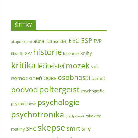
ŠTÍTKY
ESP
EEG
aura
EVP
biotaxe
děti
akupunktura
historie
knihy
GPZ
kalendář
filozofie
kritika
mozek
léčitelství
NDE
osobnosti
oheň
nemoc
OOBE
paměť
poltergeist
podvod
psychografie
psychologie
psychokinese
psychotronika
rakovina
předpovědi
skepse
smrt
sny
SHC
rostliny