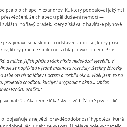
se psalo o chlapci Alexandrovi K., který podpaloval jakýmsi
 přesvědčeni, že chlapec trpěl duševní nemocí —
zvláštní hořlavý prášek, který získával z havířské plynové
e zajímavější následující odstavec z dopisu, který přišel
arkov, který pracuje společně s chlapcovým otcem. Píše:
ů a milice. Jejich příčinu však nikdo nedokázal vysvětlit. V
 Minule se například v jedné místnosti rozsvítily všechny žárovky,
od sebe otevřená láhev s octem a rozbila okno. Viděl jsem to na
ora, proletěla chodbou, kuchyní a vypadla z okna… Občas
í dnem vzhůru pračka.“
e psychiatrů z Akademie lékařských věd. Žádné psychické
o, objasňuje s největší pravděpodobností hypotéza, která
 podobné věci udály, se vyskytují i nějaká pole vycházející