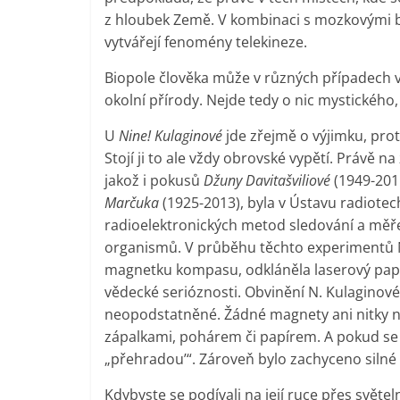
z hloubek Země. V kombinaci s mozkovými b
vytvářejí fenomény telekineze.
Biopole člověka může v různých případech vs
okolní přírody. Nejde tedy o nic mystického, 
U
Nine! Kulaginové
jde zřejmě o výjimku, pro
Stojí ji to ale vždy obrovské vypětí. Právě
jakož i pokusů
Džuny Davitašviliové
(1949-2015
Marčuka
(1925-2013), byla v Ústavu radiotec
radioelektronických metod sledování a měře
organismů. V průběhu těchto experimentů 
magnetku kompasu, odkláněla laserový papr
vědecké serióznosti. Obvinění N. Kulaginov
neopodstatněné. Žádné magnety ani nitky 
zápalkami, pohárem či papírem. A pokud se 
„přehradou’“. Zároveň bylo zachyceno silné z
Kdybyste se podívali na její ruce přes světeln