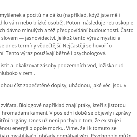
myšlenek a pocitů na dálku (například, když jste měli
odilo vám nebo blízké osobě). Potom následuje retroskopie
ech dávno minulých a též předpovídání budoucnosti. Často
 slovem — jasnovidectví. Jelikož tento výraz mystici a
 se dnes termíny vědečtější. Nejčastěji se hovoří o
 Tento výraz používají běžně i psychologové.
zjistit a lokalizovat zásoby podzemních vod, ložiska rud
hluboko v zemi.
ohou číst zapečetěné dopisy, uhádnou, jaké věci jsou v
řata. Biologové například znají ptáky, kteří s jistotou
 hromadami kamení. V poslední době se objevily i zprávy
itřní orgány. Dnes už není pochyb o tom, že existuje i
nou energií biopole mozku. Víme, že i k tomuto se
e tyto mystifikační obřady pomáhají věci. Psychopole může