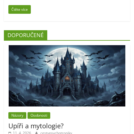
Čtěte více
DOPORUČENÉ
Názory
Osobnosti
Upíři a mytologie?
11. 4. 2026
cestypsychotroniky