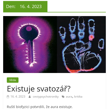
Den:
16. 4. 2023
Věda
Existuje svatozář?
,
16. 4. 2023
cestypsychotroniky
aura
kritika
Ruští biofyzici potvrdili, že aura existuje.