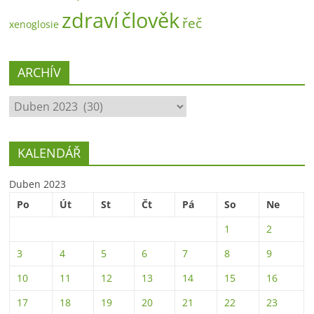
zdraví
člověk
řeč
xenoglosie
ARCHÍV
ARCHÍV
KALENDÁŘ
Duben 2023
Po
Út
St
Čt
Pá
So
Ne
1
2
3
4
5
6
7
8
9
10
11
12
13
14
15
16
17
18
19
20
21
22
23