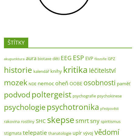
ŠTÍTKY
ESP
EEG
aura
EVP
biotaxe
děti
GPZ
akupunktura
filozofie
kritika
historie
léčitelství
knihy
kalendář
mozek
osobnosti
oheň
nemoc
OOBE
paměť
NDE
poltergeist
podvod
psychografie
psychokinese
psychotronika
psychologie
předpovědi
skepse
smrt
sny
SHC
rakovina
rostliny
spiritismus
vědomí
telepatie
upír
stigmata
vývoj
thanatologie