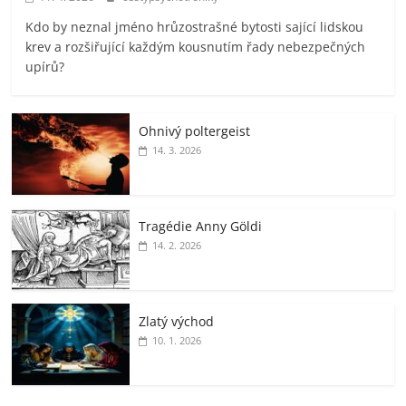
Kdo by neznal jméno hrůzostrašné bytosti sající lidskou
krev a rozšiřující každým kousnutím řady nebezpečných
upírů?
Ohnivý poltergeist
14. 3. 2026
Tragédie Anny Göldi
14. 2. 2026
Zlatý východ
10. 1. 2026