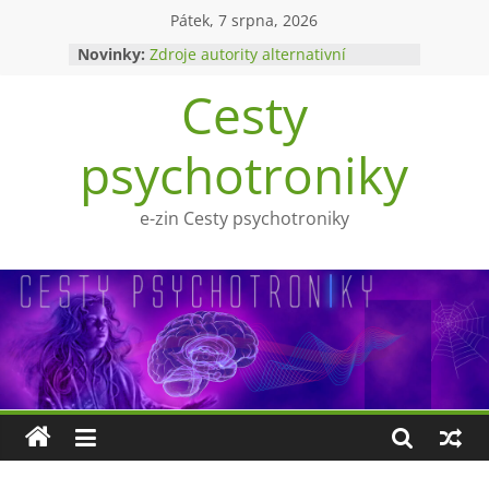
Přeskočit
Pátek, 7 srpna, 2026
na
Novinky:
Zdroje autority alternativní
obsah
medicíny
Cesty
Upíři a mytologie?
Ohnivý poltergeist
Tragédie Anny Göldi
psychotroniky
Zlatý východ
e-zin Cesty psychotroniky