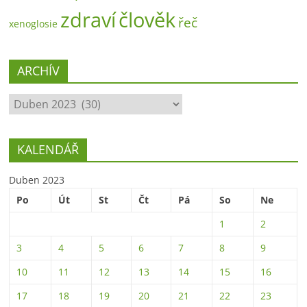
zdraví
člověk
řeč
xenoglosie
ARCHÍV
ARCHÍV
KALENDÁŘ
Duben 2023
Po
Út
St
Čt
Pá
So
Ne
1
2
3
4
5
6
7
8
9
10
11
12
13
14
15
16
17
18
19
20
21
22
23