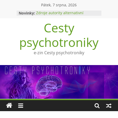
Přeskočit
Pátek, 7 srpna, 2026
na
Novinky:
Zdroje autority alternativní
obsah
medicíny
Cesty
Upíři a mytologie?
Ohnivý poltergeist
Tragédie Anny Göldi
psychotroniky
Zlatý východ
e-zin Cesty psychotroniky