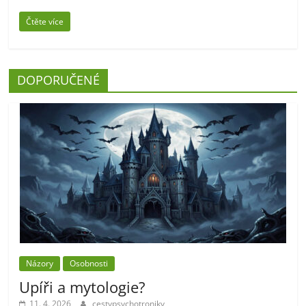
Čtěte více
DOPORUČENÉ
Názory
Osobnosti
Upíři a mytologie?
11. 4. 2026
cestypsychotroniky