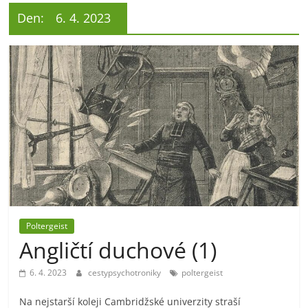
Den:
6. 4. 2023
Poltergeist
Angličtí duchové (1)
6. 4. 2023
cestypsychotroniky
poltergeist
Na nejstarší koleji Cambridžské univerzity straší