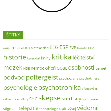
ŠTÍTKY
ESP
EEG
aura
EVP
biotaxe
děti
GPZ
akupunktura
filozofie
kritika
historie
léčitelství
knihy
kalendář
mozek
osobnosti
oheň
nemoc
OOBE
paměť
NDE
poltergeist
podvod
psychografie
psychokinese
psychotronika
psychologie
předpovědi
skepse
smrt
sny
SHC
rakovina
rostliny
spiritismus
vědomí
telepatie
upír
stigmata
vývoj
thanatologie