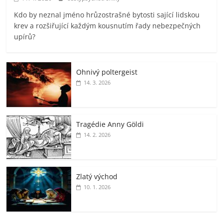
Kdo by neznal jméno hrůzostrašné bytosti sající lidskou
krev a rozšiřující každým kousnutím řady nebezpečných
upírů?
Ohnivý poltergeist
14. 3. 2026
Tragédie Anny Göldi
14. 2. 2026
Zlatý východ
10. 1. 2026