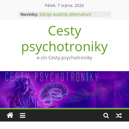
Přeskočit
Pátek, 7 srpna, 2026
na
Novinky:
Zdroje autority alternativní
obsah
medicíny
Cesty
Upíři a mytologie?
Ohnivý poltergeist
Tragédie Anny Göldi
psychotroniky
Zlatý východ
e-zin Cesty psychotroniky