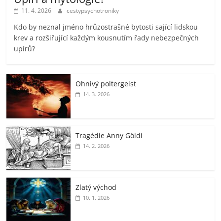
11. 4. 2026
cestypsychotroniky
Kdo by neznal jméno hrůzostrašné bytosti sající lidskou
krev a rozšiřující každým kousnutím řady nebezpečných
upírů?
Ohnivý poltergeist
14. 3. 2026
Tragédie Anny Göldi
14. 2. 2026
Zlatý východ
10. 1. 2026