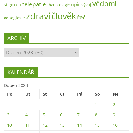
vědomí
telepatie
upír
stigmata
vývoj
thanatologie
zdraví
člověk
řeč
xenoglosie
ARCHÍV
ARCHÍV
KALENDÁŘ
Duben 2023
Po
Út
St
Čt
Pá
So
Ne
1
2
3
4
5
6
7
8
9
10
11
12
13
14
15
16