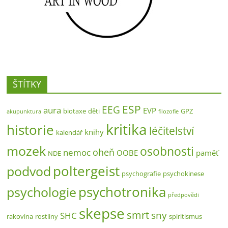
ŠTÍTKY
ESP
EEG
aura
EVP
biotaxe
děti
GPZ
akupunktura
filozofie
kritika
historie
léčitelství
knihy
kalendář
mozek
osobnosti
oheň
nemoc
OOBE
paměť
NDE
poltergeist
podvod
psychografie
psychokinese
psychotronika
psychologie
předpovědi
skepse
smrt
sny
SHC
rakovina
rostliny
spiritismus