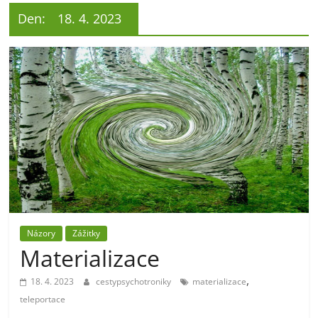
Den:
18. 4. 2023
Názory
Zážitky
Materializace
,
18. 4. 2023
cestypsychotroniky
materializace
teleportace