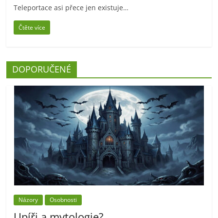
Teleportace asi přece jen existuje…
Čtěte více
DOPORUČENÉ
Názory
Osobnosti
Upíři a mytologie?