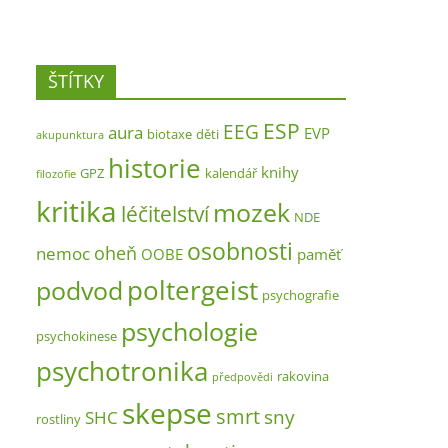
ŠTÍTKY
ESP
EEG
aura
EVP
biotaxe
děti
akupunktura
historie
knihy
GPZ
kalendář
filozofie
kritika
mozek
léčitelství
NDE
osobnosti
oheň
nemoc
OOBE
paměť
poltergeist
podvod
psychografie
psychologie
psychokinese
psychotronika
rakovina
předpovědi
skepse
smrt
sny
SHC
rostliny