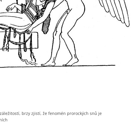
áležitostí, brzy zjistí, že fenomén prorockých snů je
ních