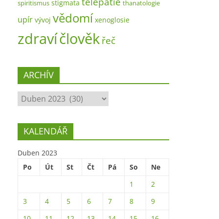
telepatie
stigmata
spiritismus
thanatologie
vědomí
upír
vývoj
xenoglosie
zdraví
člověk
řeč
ARCHÍV
ARCHÍV
KALENDÁŘ
Duben 2023
Po
Út
St
Čt
Pá
So
Ne
1
2
3
4
5
6
7
8
9
10
11
12
13
14
15
16