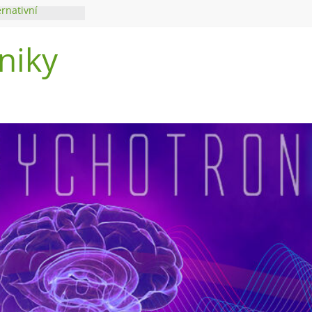
ernativní
niky
di