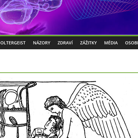
POLTERGEIST
NÁZORY
ZDRAVÍ
ZÁŽITKY
MÉDIA
OSOB