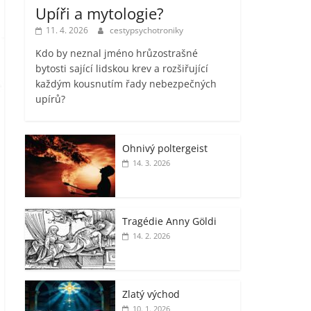
Upíři a mytologie?
11. 4. 2026
cestypsychotroniky
Kdo by neznal jméno hrůzostrašné
bytosti sající lidskou krev a rozšiřující
každým kousnutím řady nebezpečných
upírů?
Ohnivý poltergeist
14. 3. 2026
Tragédie Anny Göldi
14. 2. 2026
Zlatý východ
10. 1. 2026