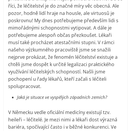
říci, že léčitelství je do značné míry věc obecná. Ale
pozor, hodně lidí hraje na housle, ale virtuosů je
poskrovnu! My dnes potřebujeme především lidi s
mimořádnými schopnostmi vytipovat. A dále je
potřebujeme alespoň občas přezkoušet. Lékaři
musí také procházet atestačními stupni. V rámci
našeho výzkumného pracoviště jsme se snažili
nejprve prokázat, že fenomén léčitelství existuje a
chtěli jsme dospět k určité legalizaci praktického
využívání léčitelských schopností. Našli jsme
pochopení u řady lékařů, kteří začali s léčiteli
spolupracovat.
Jaká je situace ve vyspělých západních zemích?
V Německu vedle oficiální medicíny existují tzv.
heileři – léčitelé. Je mezi nimi a lékaři dost výrazná
bariéra, spočívající často i v běžné konkurenci. Ve