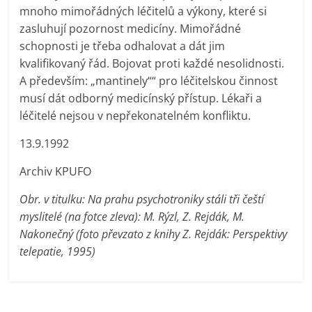
mnoho mimořádných léčitelů a výkony, které si
zasluhují pozornost medicíny. Mimořádné
schopnosti je třeba odhalovat a dát jim
kvalifikovaný řád. Bojovat proti každé nesolidnosti.
A především: „mantinely““ pro léčitelskou činnost
musí dát odborný medicínský přístup. Lékaři a
léčitelé nejsou v nepřekonatelném konfliktu.
13.9.1992
Archiv KPUFO
Obr. v titulku: Na prahu psychotroniky stáli tři čeští
myslitelé (na fotce zleva): M. Rýzl, Z. Rejdák, M.
Nakonečný (foto převzato z knihy Z. Rejdák: Perspektivy
telepatie, 1995)