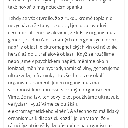
také hovoř o magnetickém spánku.
Tehdy se však tvrdilo, že z rukou kromě tepla nic
nevychází a že tahy rukou byl jen doprovodný
ceremoniál. Dnes však víme, že lidský organismus
generuje celou řadu známých energetických forem,
např. v oblasti elektromagnetických vln od několika
herzů až do ultrafialové oblasti. Když se rozčílíme
nebo jsme v psychickém napětí, měníme okolní
ionizaci, měníme hydrodynamické vlny, generujeme
ultrazvuky, infrazvuky. To všechno lze v okolí
organismu naměřit. Jeden organismus má
schopnost komunikovat s druhým organismem.
Víme, že na tzv. tenisový loket používáme ultrazvuk,
ve fyziatrii využíváme celou škálu
elektromagnetického vlnění. A všechno to má lidský
organismus k dispozici. Rozdíl je jen v tom, že v
rámci fyziatrie vždycky působíme na organismus