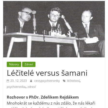
Názory
Zdraví
Léčitelé versus šamani
,
23. 12. 2023
cestypsychotroniky
léčitelství
,
psychotronika
zdraví
Rozhovor s PhDr. Zdeňkem Rejdákem
Mnohokrát se každému z nás zdálo, že nás lékaři