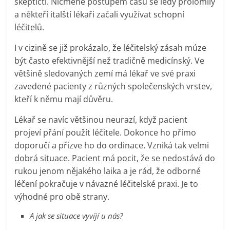
skeptičtí. Nicméně postupem času se ledy prolomily
a někteří italští lékaři začali využívat schopní
léčitelů.
I v cizině se již prokázalo, že léčitelský zásah múze
být často efektivnější než tradičně medicínský. Ve
většině sledovaných zemí má lékař ve své praxi
zavedené pacienty z různých společenských vrstev,
kteří k němu mají důvěru.
Lékař se navíc většinou neurazí, když pacient
projeví přání použít léčitele. Dokonce ho přímo
doporučí a přizve ho do ordinace. Vzniká tak velmi
dobrá situace. Pacient má pocit, že se nedostává do
rukou jenom nějakého laika a je rád, že odborné
léčení pokračuje v návazné léčitelské praxi. Je to
výhodné pro obě strany.
A jak se situace vyvíjí u nás?