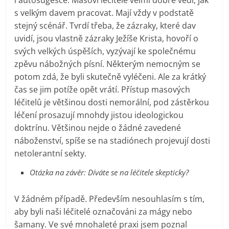
i autosugesce. Masoví léčitelé velmi dobře vědí, jak
s velkým davem pracovat. Mají vždy v podstatě
stejný scénář. Tvrdí třeba, že zázraky, které dav
uvidí, jsou vlastně zázraky Ježíše Krista, hovoří o
svých velkých úspěších, vyzývají ke společnému
zpěvu nábožných písní. Některým nemocným se
potom zdá, že byli skutečně vyléčeni. Ale za krátký
čas se jim potíže opět vrátí. Přístup masových
léčitelů je většinou dosti nemorální, pod zástěrkou
léčení prosazují mnohdy jistou ideologickou
doktrínu. Většinou nejde o žádné zavedené
náboženství, spíše se na stadiónech projevují dosti
netolerantní sekty.
Otázka na závěr: Díváte se na léčitele skepticky?
V žádném případě. Především nesouhlasím s tím,
aby byli naši léčitelé označováni za mágy nebo
šamany. Ve své mnohaleté praxi jsem poznal