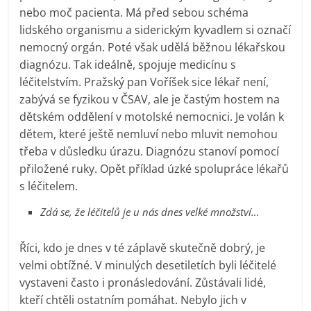
nebo moč pacienta. Má před sebou schéma
lidského organismu a siderickým kyvadlem si označí
nemocný orgán. Poté však udělá běžnou lékařskou
diagnózu. Tak ideálně, spojuje medicínu s
léčitelstvím. Pražský pan Voříšek sice lékař není,
zabývá se fyzikou v ČSAV, ale je častým hostem na
dětském oddělení v motolské nemocnici. Je volán k
dětem, které ještě nemluví nebo mluvit nemohou
třeba v důsledku úrazu. Diagnózu stanoví pomocí
přiložené ruky. Opět příklad úzké spolupráce lékařů
s léčitelem.
Zdá se, že léčitelů je u nás dnes velké množství…
Říci, kdo je dnes v té záplavě skutečně dobrý, je
velmi obtížné. V minulých desetiletích byli léčitelé
vystaveni často i pronásledování. Zůstávali lidé,
kteří chtěli ostatním pomáhat. Nebylo jich v