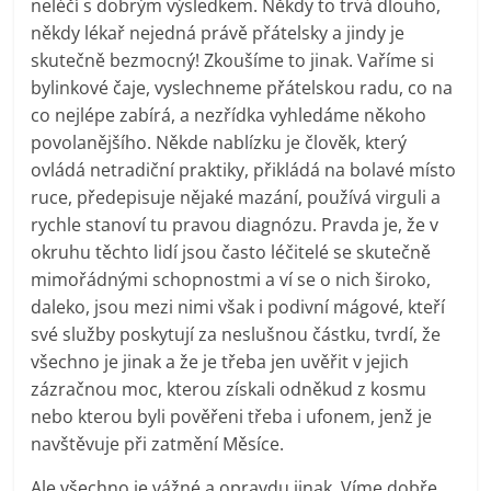
neléčí s dobrým výsledkem. Někdy to trvá dlouho,
někdy lékař nejedná právě přátelsky a jindy je
skutečně bezmocný! Zkoušíme to jinak. Vaříme si
bylinkové čaje, vyslechneme přátelskou radu, co na
co nejlépe zabírá, a nezřídka vyhledáme někoho
povolanějšího. Někde nablízku je člověk, který
ovládá netradiční praktiky, přikládá na bolavé místo
ruce, předepisuje nějaké mazání, používá virguli a
rychle stanoví tu pravou diagnózu. Pravda je, že v
okruhu těchto lidí jsou často léčitelé se skutečně
mimořádnými schopnostmi a ví se o nich široko,
daleko, jsou mezi nimi však i podivní mágové, kteří
své služby poskytují za neslušnou částku, tvrdí, že
všechno je jinak a že je třeba jen uvěřit v jejich
zázračnou moc, kterou získali odněkud z kosmu
nebo kterou byli pověřeni třeba i ufonem, jenž je
navštěvuje při zatmění Měsíce.
Ale všechno je vážné a opravdu jinak. Víme dobře,