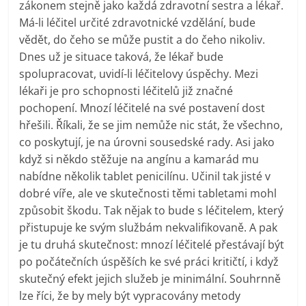
zákonem stejně jako každá zdravotní sestra a lékař.
Má-li léčitel určité zdravotnické vzdělání, bude
vědět, do čeho se může pustit a do čeho nikoliv.
Dnes už je situace taková, že lékař bude
spolupracovat, uvidí-li léčitelovy úspěchy. Mezi
lékaři je pro schopnosti léčitelů již značné
pochopení. Mnozí léčitelé na své postavení dost
hřešili. Říkali, že se jim nemůže nic stát, že všechno,
co poskytují, je na úrovni sousedské rady. Asi jako
když si někdo stěžuje na angínu a kamarád mu
nabídne několik tablet penicilínu. Učinil tak jisté v
dobré víře, ale ve skutečnosti těmi tabletami mohl
způsobit škodu. Tak nějak to bude s léčitelem, který
přistupuje ke svým službám nekvalifikovaně. A pak
je tu druhá skutečnost: mnozí léčitelé přestávají být
po počátečních úspěších ke své práci kritičtí, i když
skutečný efekt jejich služeb je minimální. Souhrnně
lze říci, že by mely být vypracovány metody