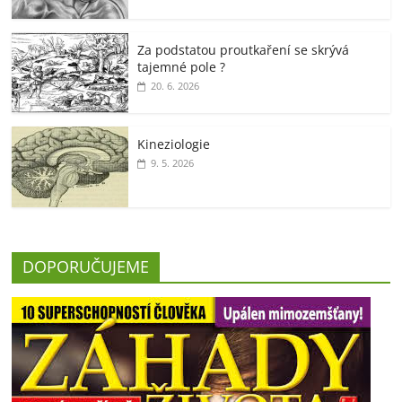
Za podstatou proutkaření se skrývá
tajemné pole ?
20. 6. 2026
Kineziologie
9. 5. 2026
DOPORUČUJEME