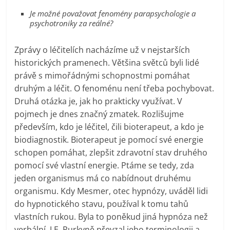
Je možné považovat fenomény parapsychologie a
psychotroniky za reálné?
Zprávy o léčitelích nacházíme už v nejstarších
historických pramenech. Většina světců byli lidé
právě s mimořádnými schopnostmi pomáhat
druhým a léčit. O fenoménu není třeba pochybovat.
Druhá otázka je, jak ho prakticky využívat. V
pojmech je dnes značný zmatek. Rozlišujme
především, kdo je léčitel, čili bioterapeut, a kdo je
biodiagnostik. Bioterapeut je pomocí své energie
schopen pomáhat, zlepšit zdravotní stav druhého
pomocí své vlastní energie. Ptáme se tedy, zda
jeden organismus má co nabídnout druhému
organismu. Kdy Mesmer, otec hypnózy, uváděl lidi
do hypnotického stavu, používal k tomu tahů
vlastních rukou. Byla to poněkud jiná hypnóza než
verbální. J.E. Purkyně převzal jeho terminologii a