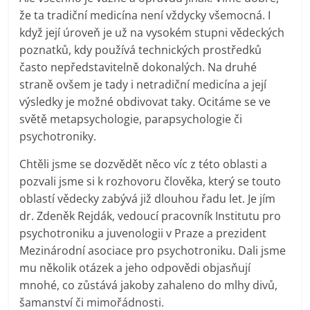
že ta tradiční medicína není vždycky všemocná. I
když její úroveň je už na vysokém stupni vědeckých
poznatků, kdy používá technických prostředků
často nepředstavitelně dokonalých. Na druhé
straně ovšem je tady i netradiční medicína a její
výsledky je možné obdivovat taky. Ocitáme se ve
světě metapsychologie, parapsychologie či
psychotroniky.
Chtěli jsme se dozvědět něco víc z této oblasti a
pozvali jsme si k rozhovoru člověka, který se touto
oblastí vědecky zabývá již dlouhou řadu let. Je jím
dr. Zdeněk Rejdák, vedoucí pracovník Institutu pro
psychotroniku a juvenologii v Praze a prezident
Mezinárodní asociace pro psychotroniku. Dali jsme
mu několik otázek a jeho odpovědi objasňují
mnohé, co zůstává jakoby zahaleno do mlhy divů,
šamanství či mimořádnosti.