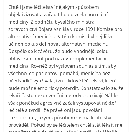
Chtěli jsme léčitelství nějakým způsobem
objektivizovat a zařadit ho do zcela normální
medicíny. Z podnětu bývalého ministra
zdravotnictví Bojara vznikla v roce 1991 Komise pro
alternativní medicínu. V této komisi byl nejdříve
učiněn pokus definovat alternativní medicínu.
Dospělo se k závěru, že bude vhodnější celou
oblast zahrnout pod název komplementární
medicína. Rovněž byl vysloven souhlas s tím, aby
všechno, co pacientovi pomáhá, medicína bez
předsudků využívala, tzn. i lidové léčitelství, které
bude možné empiricky potvrdit. Konstatovalo se, že
lékaři často nekonvenční metody používají. Náhle
však poněkud agresivně začali vystupovat někteří
léčitelé a tvrdili, že právě oni jsou povoláni
rozhodnout, jakým způsobem se má léčitelství
provádět. Pokud by se léčitelem chtěl stát lékař, měl