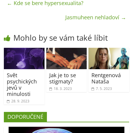
←
Kde se bere hypersexualita?
Jasmuheen nehladoví
→
Mohlo by se vám také líbit
Svět
Jak je to se
Rentgenová
psychických
stigmaty?
Nataša
jevů v
18. 3. 2023
7. 5. 2023
minulosti
28. 9. 2023
DOPORUČENÉ