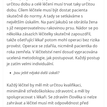
určitou dobu a celé léčení musí trvat taky určitou
dobu. Cílem léčitele musí být dostat pacienta
skutečně do normy. A tady se setkáváme s
největším úskalím. Na paní Jakubů se obrátila žena
s již neoperovatelnou rakovinou prsu. Nádor se po
několika zásazích léčitelky skutečné zapouzdřil,
takže ošetřující lékař potom mohl operaci bez rizika
provést. Operace se zdařila, nicméně pacientka do
roka zemřela. V léčitelství není dosud vypracována
ucelená metodologie, jak postupovat. Každý postup
je zatím velmi individuální.
Jsou ještě nějaká další úskalí?
Každý léčitel by měl mít určitou kvalifikaci,
minimálně středoškolskou zdravotní; a měl by
spolupracovat s lékaři. Se zdravím člověka si nelze
zahrávat a léčitel musí mít odpovědnost před