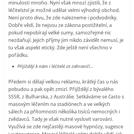
minulosti mnoho. Nyní však mnozí zjistili, že z
léčitelství je možné udělat velmi výhodný obchod.
Není proto divu, že zde nalezneme i podvodníky.
Dobře vědí, že nejsou ze zákona postižitelní, a
pokud nepobírají velké sumy, samozřejmé nic
nezdaňují. Jejich příjmy jim nikdo závidět nemusí, je
tu však aspekt etický. Zde ještě není všechno v
pořádku.
Přijíždějí k nám i léčitelé ze zahraničí…
Předem si dělají velkou reklamu, krátký čas u nás
pobudou a pak opět zmizí. Přijíždějí z bývalého
SSSR, z Bulharska, z Austrálie. Setkáváme se často s
masovým léčením na stadiónech a ve velkých
sálech za přítomnosti několika tisíců nemocných i
zvědavců. Tady je však nutné vyslovit varování.
Využívá se zde nejčastěji masové hypnózy, sugesce