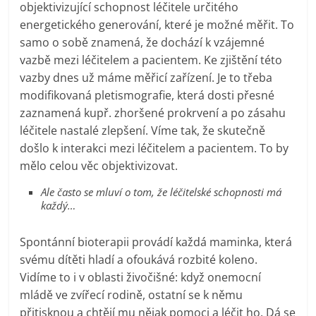
objektivizující schopnost léčitele určitého
energetického generování, které je možné měřit. To
samo o sobě znamená, že dochází k vzájemné
vazbě mezi léčitelem a pacientem. Ke zjištění této
vazby dnes už máme měřicí zařízení. Je to třeba
modifikovaná pletismografie, která dosti přesné
zaznamená kupř. zhoršené prokrvení a po zásahu
léčitele nastalé zlepšení. Víme tak, že skutečně
došlo k interakci mezi léčitelem a pacientem. To by
mělo celou věc objektivizovat.
Ale často se mluví o tom, že léčitelské schopnosti má
každý…
Spontánní bioterapii provádí každá maminka, která
svému dítěti hladí a ofoukává rozbité koleno.
Vidíme to i v oblasti živočišné: když onemocní
mládě ve zvířecí rodině, ostatní se k němu
přitisknou a chtějí mu nějak pomoci a léčit ho. Dá se