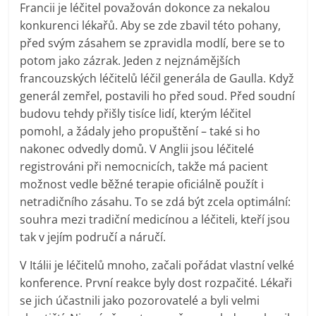
Francii je léčitel považován dokonce za nekalou
konkurenci lékařů. Aby se zde zbavil této pohany,
před svým zásahem se zpravidla modlí, bere se to
potom jako zázrak. Jeden z nejznámějších
francouzských léčitelů léčil generála de Gaulla. Když
generál zemřel, postavili ho před soud. Před soudní
budovu tehdy přišly tisíce lidí, kterým léčitel
pomohl, a žádaly jeho propuštění – také si ho
nakonec odvedly domů. V Anglii jsou léčitelé
registrováni při nemocnicích, takže má pacient
možnost vedle běžné terapie oficiálně použít i
netradičního zásahu. To se zdá být zcela optimální:
souhra mezi tradiční medicínou a léčiteli, kteří jsou
tak v jejím područí a náručí.
V Itálii je léčitelů mnoho, začali pořádat vlastní velké
konference. První reakce byly dost rozpačité. Lékaři
se jich účastnili jako pozorovatelé a byli velmi