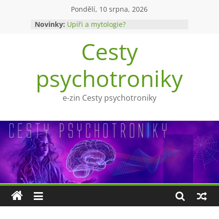
Přeskočit
Pondělí, 10 srpna, 2026
na
Novinky:
Upíři a mytologie?
obsah
Psychotronika a skepse
Cesty
Izotopy a parapsychologie
Za podstatou proutkaření se skrývá
tajemné pole ?
psychotroniky
Kineziologie
e-zin Cesty psychotroniky