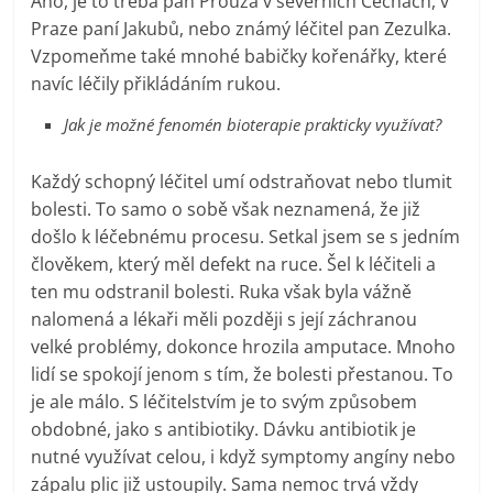
Ano, je to třeba pan Prouza v severních Čechách, v
Praze paní Jakubů, nebo známý léčitel pan Zezulka.
Vzpomeňme také mnohé babičky kořenářky, které
navíc léčily přikládáním rukou.
Jak je možné fenomén bioterapie prakticky využívat?
Každý schopný léčitel umí odstraňovat nebo tlumit
bolesti. To samo o sobě však neznamená, že již
došlo k léčebnému procesu. Setkal jsem se s jedním
člověkem, který měl defekt na ruce. Šel k léčiteli a
ten mu odstranil bolesti. Ruka však byla vážně
nalomená a lékaři měli později s její záchranou
velké problémy, dokonce hrozila amputace. Mnoho
lidí se spokojí jenom s tím, že bolesti přestanou. To
je ale málo. S léčitelstvím je to svým způsobem
obdobné, jako s antibiotiky. Dávku antibiotik je
nutné využívat celou, i když symptomy angíny nebo
zápalu plic již ustoupily. Sama nemoc trvá vždy