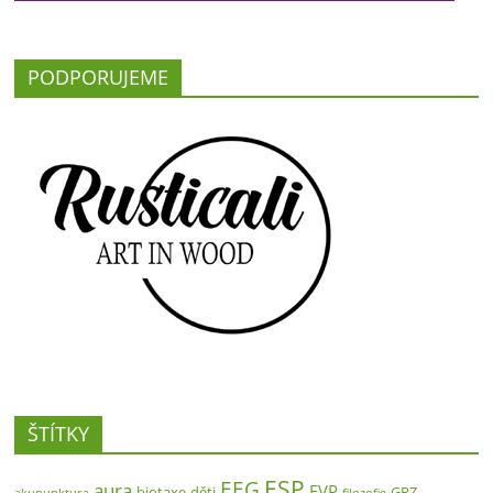
PODPORUJEME
ŠTÍTKY
ESP
EEG
aura
EVP
biotaxe
děti
GPZ