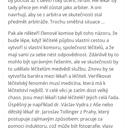
by počítat až s devíti roky učení, tvrdili. Ale lékař by
tady přece jen měl zůstat jako arbiter. A oni
navrhují, aby se z arbitra ve skutečnosti stal
předmět arbitráže. Trochu směšná situace …
Pak ale někteří členové komise byli toho názoru, že
bude lépe, když léčitelé půjdou vlastní cestou a
vytvoří si vlastní komoru, společnost léčitelů, a že
mají sami za sebe nést odpovědnost. Zdánlivě by to
mohlo být správným řešením, ale ve skutečnosti by
to udělalo léčitelům medvědí službu. Znovu by se
vytvořila bariéra mezi lékaři a léčiteli. Verifikovat
léčitelský fenomén musí medicína, která má k
léčitelství nejblíž. V celé věci je zatím dost velký
chaos. Jsou mezi lékaři také léčitelé? Jejich celá řada.
Úspěšný je například dr. Václav Vydra z Aše nebo
dětský lékař dr. Jaroslav Tollinger z Prahy, který
postupuje zajímavým způsobem: pracuje za
pomoci induktoru, což může být fotografie, vlasy