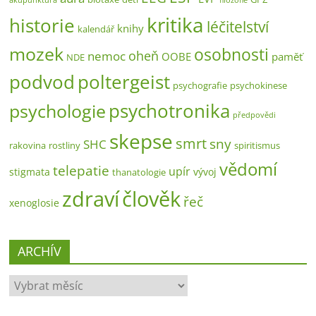
akupunktura
filozofie
kritika
historie
léčitelství
knihy
kalendář
mozek
osobnosti
oheň
nemoc
OOBE
paměť
NDE
poltergeist
podvod
psychografie
psychokinese
psychotronika
psychologie
předpovědi
skepse
smrt
sny
SHC
rakovina
rostliny
spiritismus
vědomí
telepatie
upír
stigmata
vývoj
thanatologie
zdraví
člověk
řeč
xenoglosie
ARCHÍV
ARCHÍV