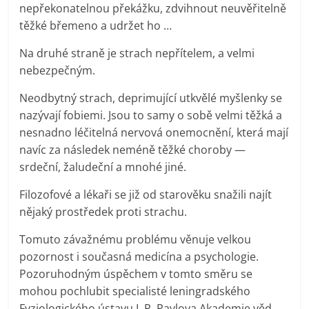
nepřekonatelnou překážku, zdvihnout neuvěřitelně
těžké břemeno a udržet ho …
Na druhé straně je strach nepřítelem, a velmi
nebezpečným.
Neodbytný strach, deprimující utkvělé myšlenky se
nazývají fobiemi. Jsou to samy o sobě velmi těžká a
nesnadno léčitelná nervová onemocnění, která mají
navíc za následek neméně těžké choroby —
srdeční, žaludeční a mnohé jiné.
Filozofové a lékaři se již od starověku snažili najít
nějaký prostředek proti strachu.
Tomuto závažnému problému věnuje velkou
pozornost i současná medicína a psychologie.
Pozoruhodným úspěchem v tomto směru se
mohou pochlubit specialisté leningradského
Fyziologického ústavu I. P. Pavlova Akademie věd