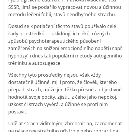
SSSR, jimž se podařilo vypracovat novou a účinnou
metodu léčení fobií, stavů neodbytného strachu.
Dosud se k potlačení těchto stavů používalo celé
řady prostředků — uklidňujících léků, různých
způsobů psychoterapeutického působení
zaměřených na snížení emocionálního napětí (např.
hypnózy) i dnes tak populární metody autogenního
tréninku a autosugesce.
Všechny tyto prostředky nejsou však vždy
dostatečně účinné, mj. i proto, že člověk, kterého
přepadl strach, může jen těžko přesně a objektivně
hodnotit svoje pocity, zjistit, z čeho jeho nepokoj,
úzkost či strach vyvěrá, a účinně se proti nim
postavit.
Udělat strach viditelným, zhmotnit ho, zaznamenat
na pásce registračního přístroje nebo zobrazit na