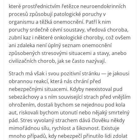
které prostřednictvím řetězce neuroendokrinních
procesů způsobují patologické poruchy v
organismu a těžká onemocnění. Patří k nim
poruchy srdečně cévní soustavy, vředová choroba,
zubní kaz i některé onkologické choroby, což ovšem
ani zdaleka není úplný seznam onemocnění
způsobených stresovými situacemi a stavy, anebo
civilizačních chorob, jak se často nazývají.
Strach má však i svou pozitivní stránku — je jakousi
obrannou reakcí, která nás chrání před
nebezpečnými situacemi. Kdyby neexistoval pud
sebezáchovy a s ním související strach před vnějším
ohrožením, dostali bychom se nejednou pod kola
aut, riskovali bychom utonutí nebo nějaký smrtelný
pád. Stres vyvolaný strachem dává člověku někdy
mimořádnou sílu, rychlost a šikovnost. Existuje
mnoho případů, kdy nebezpečí přinutilo lidi zdolat