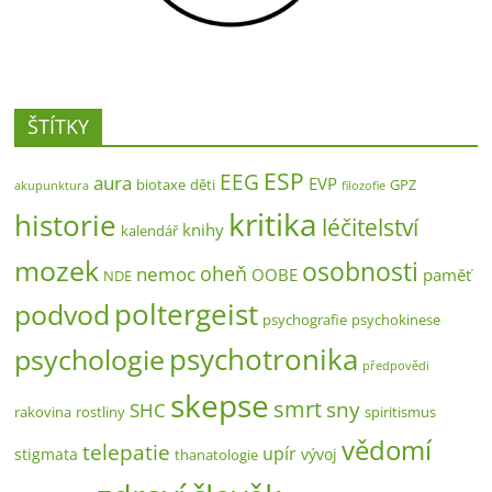
ŠTÍTKY
ESP
EEG
aura
EVP
biotaxe
děti
GPZ
akupunktura
filozofie
kritika
historie
léčitelství
knihy
kalendář
mozek
osobnosti
oheň
nemoc
OOBE
paměť
NDE
poltergeist
podvod
psychografie
psychokinese
psychotronika
psychologie
předpovědi
skepse
smrt
sny
SHC
rakovina
rostliny
spiritismus
vědomí
telepatie
upír
stigmata
vývoj
thanatologie