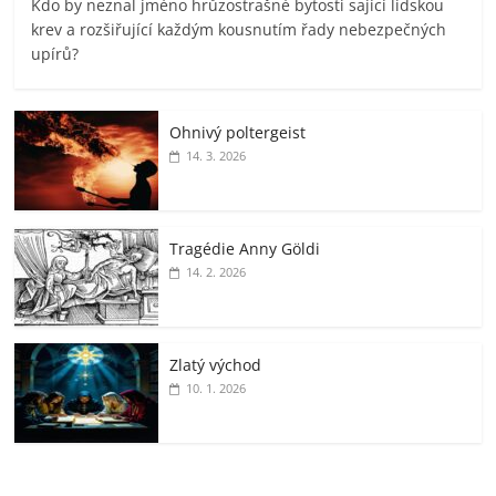
Kdo by neznal jméno hrůzostrašné bytosti sající lidskou
krev a rozšiřující každým kousnutím řady nebezpečných
upírů?
Ohnivý poltergeist
14. 3. 2026
Tragédie Anny Göldi
14. 2. 2026
Zlatý východ
10. 1. 2026