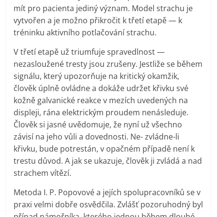
mít pro pacienta jediný význam. Model strachu je
vytvořen a je možno přikročit k třetí etapě — k
tréninku aktivního potlačování strachu.
V třetí etapě už triumfuje spravedlnost —
nezasloužené tresty jsou zrušeny. Jestliže se během
signálu, který upozorňuje na kritický okamžik,
člověk úplně ovládne a dokáže udržet křivku své
kožně galvanické reakce v mezích uvedených na
displeji, rána elektrickým proudem nenásleduje.
Člověk si jasné uvědomuje, že nyní už všechno
závisí na jeho vůli a dovednosti. Ne- zvládne-li
křivku, bude potrestán, v opačném případě není k
trestu důvod. A jak se ukazuje, člověk ji zvládá a nad
strachem vítězí.
Metoda I. P. Popovové a jejích spolupracovníků se v
praxi velmi dobře osvědčila. Zvlášť pozoruhodný byl
případ námořníka, kterého jednou během dlouhé