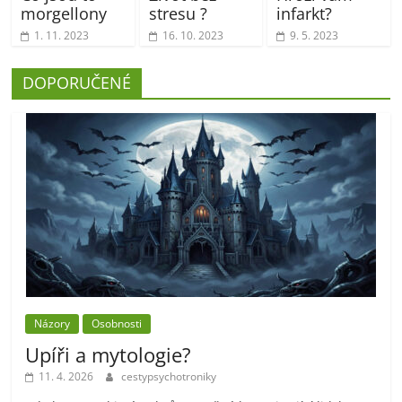
morgellony
stresu ?
infarkt?
1. 11. 2023
16. 10. 2023
9. 5. 2023
DOPORUČENÉ
Názory
Osobnosti
Upíři a mytologie?
11. 4. 2026
cestypsychotroniky