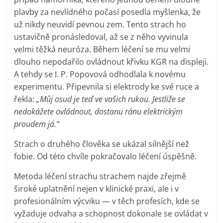
plavby za nevlídného počasí posedla myšlenka, že
už nikdy neuvidí pevnou zem. Tento strach ho
ustavičně pronásledoval, až se z něho vyvinula
velmi těžká neuróza. Během léčení se mu velmi
dlouho nepodařilo ovládnout křivku KGR na displeji.
A tehdy se I. P. Popovová odhodlala k novému
experimentu. Připevnila si elektrody ke své ruce a
řekla:
„Můj osud je teď ve vašich rukou. Jestliže se
nedokážete ovládnout, dostanu ránu elektrickým
proudem já.“
Strach o druhého člověka se ukázal silnější než
fobie. Od této chvíle pokračovalo léčení úspěšně.
Metoda léčení strachu strachem najde zřejmě
široké uplatnění nejen v klinické praxi, ale i v
profesionálním výcviku — v těch profesích, kde se
vyžaduje odvaha a schopnost dokonale se ovládat v