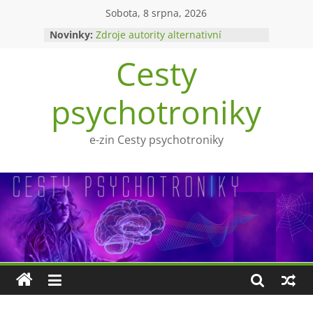
Přeskočit
Sobota, 8 srpna, 2026
na
Novinky:
Zdroje autority alternativní
obsah
medicíny
Cesty
Upíři a mytologie?
Ohnivý poltergeist
Tragédie Anny Göldi
psychotroniky
Zlatý východ
e-zin Cesty psychotroniky