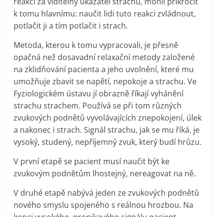
reakci za viditelný ukazatel strachu, mohli přikročit
k tomu hlavnímu: naučit lidi tuto reakci zvládnout,
potlačit ji a tím potlačit i strach.
Metoda, kterou k tomu vypracovali, je přesně
opačná než dosavadní relaxační metody založené
na zklidňování pacienta a jeho uvolnění, které mu
umožňuje zbavit se napětí, nepokoje a strachu. Ve
Fyziologickém ústavu jí obrazně říkají vyhánění
strachu strachem. Používá se při tom různých
zvukových podnětů vyvolávajících znepokojení, úlek
a nakonec i strach. Signál strachu, jak se mu říká, je
vysoký, studený, nepříjemný zvuk, který budí hrůzu.
V první etapě se pacient musí naučit být ke
zvukovým podnětům lhostejný, nereagovat na ně.
V druhé etapě nabývá jeden ze zvukových podnětů
nového smyslu spojeného s reálnou hrozbou. Na