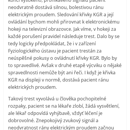
konci vysokého, pronikavého signálu pacient
neodvratně dostává silnou, bolestivou ránu
elektrickým proudem. Sledování křivky KGR a její
ovládání bychom mohli přirovnat k elektronickému
hokeji na televizní obrazovce. Jak víme, v hokeji za
každé porušení pravidel následuje trest. Dalo by se
tedy logicky předpokládat, že i v zařízení
Fyziologického ústavu je pacient trestán za
neúspěšné pokusy o ovládnutí křivky KGR. Bylo by
to spravedlivé. Avšak v druhé etapě výcviku o nějaké
spravedlnosti nemůže být ani řeči. I když je křivka
KGR na displeji v normě, dostává pacient ránu
elektrických proudem.
Takový trest vyvolává u člověka pochopitelné
rozpaky, pacient se na lékaře zlobí, žádá vysvětlení,
ale lékař odpovídá vyhýbavě, vždyť léčení je
dobrovolné. Znepokojivý zvukový signál a
neodvratnost rány elektrickým proudem začnou