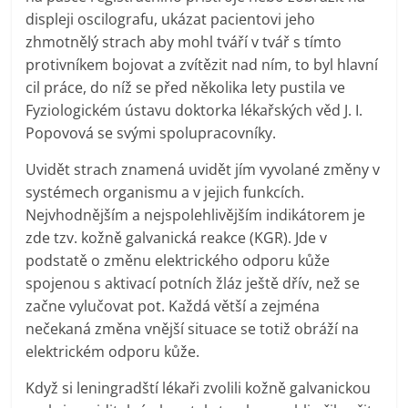
displeji oscilografu, ukázat pacientovi jeho
zhmotnělý strach aby mohl tváří v tvář s tímto
protivníkem bojovat a zvítězit nad ním, to byl hlavní
cil práce, do níž se před několika lety pustila ve
Fyziologickém ústavu doktorka lékařských věd J. I.
Popovová se svými spolupracovníky.
Uvidět strach znamená uvidět jím vyvolané změny v
systémech organismu a v jejich funkcích.
Nejvhodnějším a nejspolehlivějším indikátorem je
zde tzv. kožně galvanická reakce (KGR). Jde v
podstatě o změnu elektrického odporu kůže
spojenou s aktivací potních žláz ještě dřív, než se
začne vylučovat pot. Každá větší a zejména
nečekaná změna vnější situace se totiž obráží na
elektrickém odporu kůže.
Když si leningradští lékaři zvolili kožně galvanickou