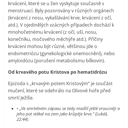
krvácení, které se u žen vyskytuje současně s
menstruací. Byly pozorovány v různých orgánech
(krvácení z nosu, vykašlávání krve, krvácení z očí,
atd.). V ojedinělých vzácných případech dochází k
mnohočetnému krvácení (z očí, uší, nosu,
konečníku, močového měchýře atd.). Příčiny
krvácení mohou být různé, většinou jde o
endometriózu (gynekologické onemocnění), nebo
amyloidózu (porušení metabolismu bílkovin).
Od krvavého potu Kristova po hematidrózu
Epizoda s „krvavým potem Kristovým“ je součást
mučení, které se odehrálo na Olivové hoře před
smrtí Ježíše.
• „Ve smrtelném zápasu se tedy modlil ještě vroucněji a
jeho pot stékal na zem jako krůpěje krve.“ (Lukáš,
22:44).