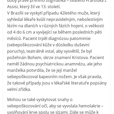
doby právě prvního stigmatika – svatého Františka z
Assisi, který žil ve 13. století.
V Brazílii se vyskytl případu 42letého muže, který
vyhledal lékaře kvůli nepravidelným, nebolestivým
lézím na dlaních v různých fázích hojení, o velikosti
od 4 do 6 cm a vyvíjející se během posledních pěti
měsíců. Pacient trpěl diagnózou patomimie
(sebepoškozování kůže v důsledku duševní
poruchy), teatrálně vstal, aby vysvětlil, že byl
požehnán Bohem, skrze znamení Kristova. Pacient
neměl žádnou psychiatrickou anamnézu, ale jeho
manželka potvrdila, že se její manžel
sebepoškozoval kapesním nožem. Je však pravda,
že takové případy jsou v lékařské literatuře popsány
velmi zřídka.
Mohou se také vyskytovat snahy o
sebepoškozování očí, aby se vyvolala hemolakrie –
uvolňování krve spolu se slzami. Dále se může k