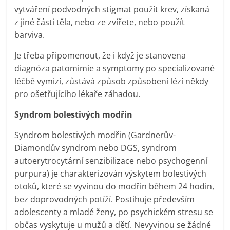
vytváření podvodných stigmat použít krev, získaná
z jiné části těla, nebo ze zvířete, nebo použít
barviva.
Je třeba připomenout, že i když je stanovena
diagnóza patomimie a symptomy po specializované
léčbě vymizí, zůstává způsob způsobení lézí někdy
pro ošetřujícího lékaře záhadou.
Syndrom bolestivých modřin
Syndrom bolestivých modřin (Gardnerův-
Diamondův syndrom nebo DGS, syndrom
autoerytrocytární senzibilizace nebo psychogenní
purpura) je charakterizován výskytem bolestivých
otoků, které se vyvinou do modřin během 24 hodin,
bez doprovodných potíží. Postihuje především
adolescenty a mladé ženy, po psychickém stresu se
občas vyskytuje u mužů a dětí. Nevyvinou se žádné