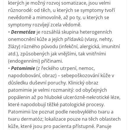
kterých je možný rozvoj somatizace, jsou velmi
různorodé: od těch, u kterých se symptomy tvoří
nevědomě a mimovolně, až po ty, u kterých se
symptomy rozvíjejí zcela vědomě.
•
Dermatóza
je rozsáhlá skupina heterogenních
onemocnění kůže a jejích přídavků (vlasy, nehty,
žlázy) různého původu (infekční, alergická, imunitní
atd.), způsobených jak vnějšími, tak vnitřními
(endogenními) příčinami.
•
Patomimie
(z řeckého utrpení, nemoc,
napodobování, obraz) – sebepoškozování kůže v
důsledku duševní poruchy. Klinický obraz
patomimie je velmi rozmanitý: od obyčejných
popálenin až po hluboké ulcerózně-nekrotické léze,
které napodobují těžké patologické procesy.
Patomimii lze poznat podle neobvyklého tvaru a
tvaru dermatóz; lokalizace pouze na těch oblastech
kůže, které jsou pro pacienta přístupné. Panuje