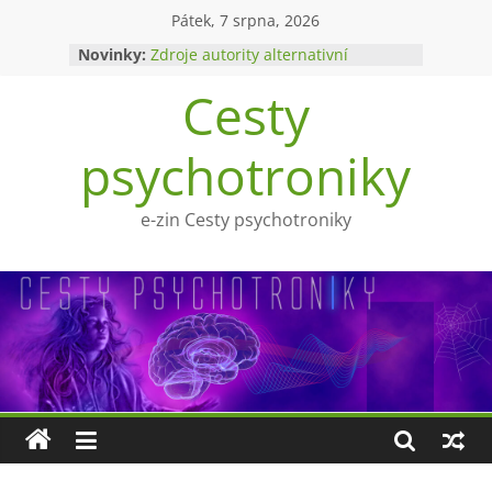
Přeskočit
Pátek, 7 srpna, 2026
Zlatý východ
na
Novinky:
Zdroje autority alternativní
obsah
medicíny
Cesty
Upíři a mytologie?
Ohnivý poltergeist
Tragédie Anny Göldi
psychotroniky
e-zin Cesty psychotroniky