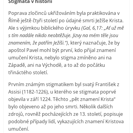
Stigmata v historii
Poprava zločinců ukřižováním byla praktikována v
Římě ještě čtyři století po údajné smrti Ježíše Krista.
Ale s výjimkou biblického úryvku
(Gal, 6,17: „Ať už mě
s tím nadále nikdo neobtěžuje. Jizvy na mém těle jsou
znamením, že patřím Ježíši.“)
, který naznačuje, že by
apoštol Pavel mohl být první, kdo přijal znamení
umučení Krista, nebylo stigma zmíněno ani na
Západě, ani na Východě, a to až do počátku
třináctého století.
Prvním známým stigmatikem byl svatý František z
Assisi (1182-1226), u kterého se stigmata poprvé
objevila v září 1224. Těchto „pět znamení Krista“
bylo objeveno až po jeho smrti. Několik dalších
zdrojů, rovněž pocházejících ze 13. století, popisuje
podobné případy lidí, vykazujících znamení Kristova
umučení.