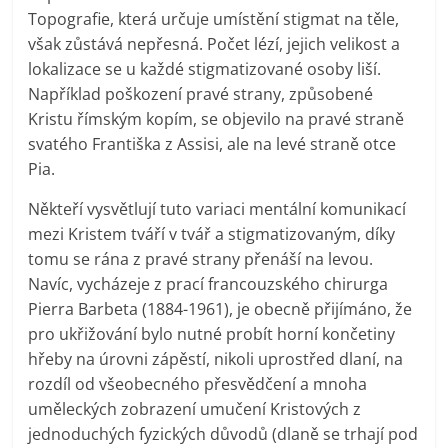
Topografie, která určuje umístění stigmat na těle,
však zůstává nepřesná. Počet lézí, jejich velikost a
lokalizace se u každé stigmatizované osoby liší.
Například poškození pravé strany, způsobené
Kristu římským kopím, se objevilo na pravé straně
svatého Františka z Assisi, ale na levé straně otce
Pia.
Někteří vysvětlují tuto variaci mentální komunikací
mezi Kristem tváří v tvář a stigmatizovaným, díky
tomu se rána z pravé strany přenáší na levou.
Navíc, vycházeje z prací francouzského chirurga
Pierra Barbeta (1884-1961), je obecně přijímáno, že
pro ukřižování bylo nutné probít horní končetiny
hřeby na úrovni zápěstí, nikoli uprostřed dlaní, na
rozdíl od všeobecného přesvědčení a mnoha
uměleckých zobrazení umučení Kristových z
jednoduchých fyzických důvodů (dlaně se trhají pod