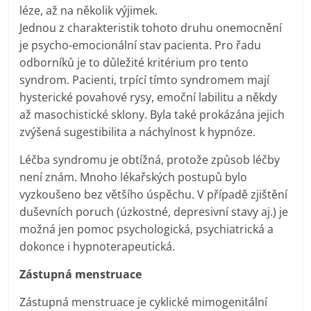
léze, až na několik výjimek.
Jednou z charakteristik tohoto druhu onemocnění
je psycho-emocionální stav pacienta. Pro řadu
odborníků je to důležité kritérium pro tento
syndrom. Pacienti, trpící tímto syndromem mají
hysterické povahové rysy, emoční labilitu a někdy
až masochistické sklony. Byla také prokázána jejich
zvýšená sugestibilita a náchylnost k hypnóze.
Léčba syndromu je obtížná, protože způsob léčby
není znám. Mnoho lékařských postupů bylo
vyzkoušeno bez většího úspěchu. V případě zjištění
duševních poruch (úzkostné, depresivní stavy aj.) je
možná jen pomoc psychologická, psychiatrická a
dokonce i hypnoterapeutická.
Zástupná menstruace
Zástupná menstruace je cyklické mimogenitální