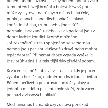
během období úzkosti, a vždy během bdění. Často
tomu předcházejí brnění a bolest. Krvavý pot se
může vyskytovat na různých místech: na čele,
pupku, dlaních, chodidlech, pokožce hlavy,
končetin, břichu, trupu, nebo jinde. Kůže je
normální, bez zánětu nebo jizev a pacienti jsou v
dobré fyzické kondici. Kromě možného
„přirozeného“ stresu spojeného se samotnou
nemocí jsou pacienti duševně zdraví, nebo mohou
trpět depresí. Při hematidróze vypadá vytékající
krev průhlednější a tekutější díky zředění potem.
Krvácení se může objevit v situacích, kdy je pocení
vyvoláno horečkou, nadměrnou fyzickou aktivitou.
Během pečlivého pozorování pokožky hlavy u
jednoho mladého pacienta bylo vidět, že krvácení
pochází z vlasových folikulů.
Mechanismus hematidrózy zůstává poněkud