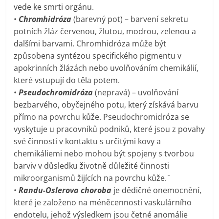
vede ke smrti orgánu.
•
Chromhidróza
(barevný pot) – barvení sekretu
potních žláz červenou, žlutou, modrou, zelenou a
dalšími barvami. Chromhidróza může být
způsobena syntézou specifického pigmentu v
apokrinních žlázách nebo uvolňováním chemikálií,
které vstupují do těla potem.
•
Pseudochromidróza
(nepravá) – uvolňování
bezbarvého, obyčejného potu, který získává barvu
přímo na povrchu kůže. Pseudochromidróza se
vyskytuje u pracovníků podniků, které jsou z povahy
své činnosti v kontaktu s určitými kovy a
chemikáliemi nebo mohou být spojeny s tvorbou
barviv v důsledku životně důležité činnosti
mikroorganismů žijících na povrchu kůže.¨
•
Randu-Oslerova choroba
je dědičné onemocnění,
které je založeno na méněcennosti vaskulárního
endotelu, jehož výsledkem jsou četné anomálie