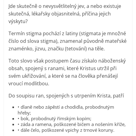
Jde skutečně o nevysvětlitelný jev, a nebo existuje
skutečná, lékařsky objasnitelná, příčina jejich
výskytu?
Termín stigma pochází z latiny (stigmata je množné
číslo od slova stigma), znamenal původně mateřské
znaménko, jizvu, značku (tetování) na těle.
Toto slovo však postupem času získalo náboženský
obsah, spojený s ranami, které Kristus utržil při
svém ukřižování, a které se na člověka přenášejí
vroucí modlitbou.
Do soupisu ran, spojených s utrpením Krista, patří
• dlaně nebo zápěstí a chodidla, probodnutým
hřeby;
• bok, probodnutý římským kopím;
• záda a ramena, poškozené bičem a nošením kříže,
• dále čelo, poškozené vpichy z trnové koruny.