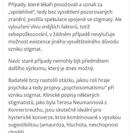
Případy, které lékaři považovali a uznali za
„spolehlivé“, tedy bez vysvětlení pozorovaných
zranění, posílila spekulace spojené se stigmaty. Ale
vyloučení vlivu vnějších faktorů, totiž
sebepoškozování, v žádném případě nevylučuje
možnost existence jiného vysvětlitelného důvodu
vzniku stigmat.
Navíc staré případy nemohly být předmětem
dalšího výzkumu, který je dnes možný.
Badatelé brzy nastolili otázku, jakou roli hraje
psychika a tedy projevy „psychosomatismu“ při
vzniku stigmat. Klinické popisy některých
stigmatistů, jako byla Teresa Neumannová z
Konnersreuthu, jsou skutečně ideální pro
hysterické konverze, krize kombinované s vysokou
sugestibilitou (amauróza, hluchota, neschopnost
chodit).