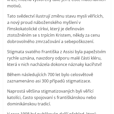
motivů.
Tato svědectví ilustrují změnu stavu mysli věřících,
a nový proud náboženského myšlení v
římskokatolické církvi, který je definován
ztotožněním se s trpícím Kristem, někdy za cenu
dobrovolného zmrzačování a sebepoškození.
Stigmata svatého Františka z Assisi byla papežstvím
rychle uznána, navzdory odporu malé části kléru,
která v nich nacházela dokonce náznaky kacířství!
Během následujících 700 let bylo celosvětově
zaznamenáno asi 300 případů stigmatizace.
Naprostá většina stigmatizovaných byli věřící
katolíci, často spojovaní s františkánskou nebo
dominikánskou tradicí.