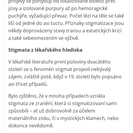
projevy se pohybují od lokalizované bolesti přes
jizvy a izolované purpury až po hemoragické
puchýře, vyžadující převaz. Počet lézí na těle se také
liší od jedné do asi tuctu. Příznaky stigmatizace jsou
někdy doprovázeny stavy transu a extatických krizí
a také sebeomezením ve výživě.
Stigmata z lékařského hlediska
V lékařské literatuře první poloviny dvacátého
století se o fenomén stigmat projevil nebývalý
zájem, zvláště poté, když v 19. století bylo popsáno
asi třicet případů.
Bylo zjištěno, že v mnoha případech vznikla
stigmata ze zranění, která si stigmatizovaní sami
způsobili – ať už dobrovolně za účelem
materiálního zisku, či v mystických klamech, nebo
dokonce nevědomě.