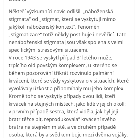
Někteří výzkumníci navíc odlišili „náboženská
stigmata“ od „stigmat, která se vyskytují mimo
jakýkoli náboženský kontext“. Fenomén
„stigmatizace“ totiž někdy postihuje i nevěřící. Tato
nenáboženská stigmata jsou však spojena s velmi
specifickými stresovými situacemi.
V roce 1943 se vyskytl případ 31letého muže,
trpícího oidipovským komplexem, u kterého se
během pozorování třikrát rozvinulo palmární
krvácení, které se vždy vyskytovalo v situacích, které
vyvolávaly úzkost a připomínaly mu jeho komplex.
Kromě toho se vyskytly případy dvou lidí, kteří
krváceli na stejných místech, jako lidé v jejich okolí:
v prvním případě sestra, která viděla, jak byl její
bratr těžce bit, reprodukovala“ krvácení svého
bratra na stejném místě, a ve druhém případě
osoba, která byla svědkem boje mezi dvěma vojáky,