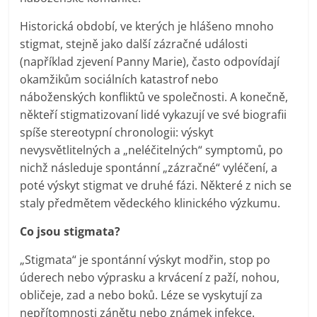
Historická období, ve kterých je hlášeno mnoho
stigmat, stejně jako další zázračné události
(například zjevení Panny Marie), často odpovídají
okamžikům sociálních katastrof nebo
náboženských konfliktů ve společnosti. A konečně,
někteří stigmatizovaní lidé vykazují ve své biografii
spíše stereotypní chronologii: výskyt
nevysvětlitelných a „neléčitelných“ symptomů, po
nichž následuje spontánní „zázračné“ vyléčení, a
poté výskyt stigmat ve druhé fázi. Některé z nich se
staly předmětem vědeckého klinického výzkumu.
Co jsou stigmata?
„Stigmata“ je spontánní výskyt modřin, stop po
úderech nebo výprasku a krvácení z paží, nohou,
obličeje, zad a nebo boků. Léze se vyskytují za
nepřítomnosti zánětu nebo známek infekce.