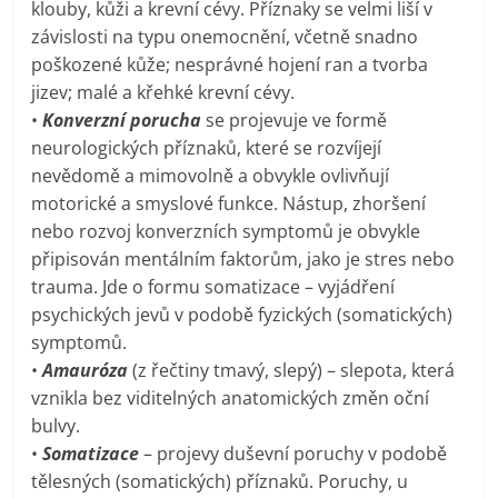
klouby, kůži a krevní cévy. Příznaky se velmi liší v
závislosti na typu onemocnění, včetně snadno
poškozené kůže; nesprávné hojení ran a tvorba
jizev; malé a křehké krevní cévy.
•
Konverzní porucha
se projevuje ve formě
neurologických příznaků, které se rozvíjejí
nevědomě a mimovolně a obvykle ovlivňují
motorické a smyslové funkce. Nástup, zhoršení
nebo rozvoj konverzních symptomů je obvykle
připisován mentálním faktorům, jako je stres nebo
trauma. Jde o formu somatizace – vyjádření
psychických jevů v podobě fyzických (somatických)
symptomů.
•
Amauróza
(z řečtiny tmavý, slepý) – slepota, která
vznikla bez viditelných anatomických změn oční
bulvy.
•
Somatizace
– projevy duševní poruchy v podobě
tělesných (somatických) příznaků. Poruchy, u