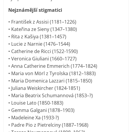
Nejznámější stigmatici
• František z Assisi (1181–1226)
• Kateřina ze Sieny (1347–1380)
• Rita z Kašiya (1381–1457)
• Lucie z Narnie (1476–1544)
• Catherine de Ricci (1522-1590)
• Veronica Giuliani (1660–1727)
• Anna Catherine Emmerich (1774–1824)
• Maria von Mörl z Tyrolska (1812–1883)
• Maria Domenica Lazzari (1815–1850)
• Juliana Weiskircher (1824-1851)
• Maria Beatrix Schumannová (1853–?)
• Louise Lato (1850-1883)
• Gemma Galgani (1878–1903)
• Madeleine Xa (1933-?)
• Padre Pio z Pietrelciny (1887–1968)