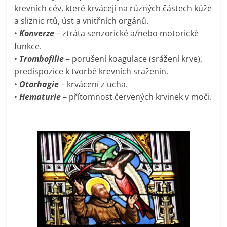
krevních cév, které krvácejí na různých částech kůže
a sliznic rtů, úst a vnitřních orgánů.
•
Konverze
– ztráta senzorické a/nebo motorické
funkce.
•
Trombofilie
– porušení koagulace (srážení krve),
predispozice k tvorbě krevních sraženin.
•
Otorhagie
– krvácení z ucha.
•
Hematurie
– přítomnost červených krvinek v moči.