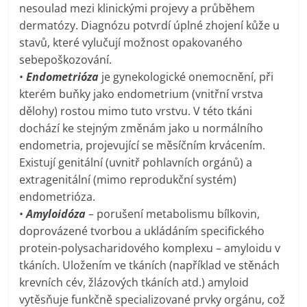
nesoulad mezi klinickými projevy a průběhem
dermatózy. Diagnózu potvrdí úplné zhojení kůže u
stavů, které vylučují možnost opakovaného
sebepoškozování.
•
Endometrióza
je gynekologické onemocnění, při
kterém buňky jako endometrium (vnitřní vrstva
dělohy) rostou mimo tuto vrstvu. V této tkáni
dochází ke stejným změnám jako u normálního
endometria, projevující se měsíčním krvácením.
Existují genitální (uvnitř pohlavních orgánů) a
extragenitální (mimo reprodukční systém)
endometrióza.
•
Amyloidóza
– porušení metabolismu bílkovin,
doprovázené tvorbou a ukládáním specifického
protein-polysacharidového komplexu – amyloidu v
tkáních. Uložením ve tkáních (například ve stěnách
krevních cév, žlázových tkáních atd.) amyloid
vytěsňuje funkčně specializované prvky orgánu, což