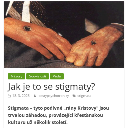
Názory
Souvislosti
Věda
Jak je to se stigmaty?
18. 3. 2023
cestypsychotroniky
stigmata
Stigmata – tyto podivné „rány Kristovy“ jsou
trvalou záhadou, provázející křesťanskou
kulturu už několik století.