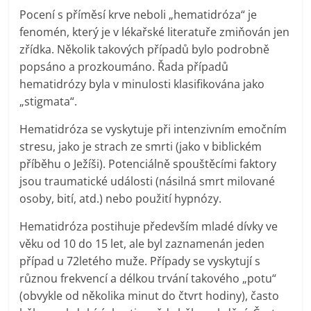
Pocení s příměsí krve neboli „hematidróza“ je
fenomén, který je v lékařské literatuře zmiňován jen
zřídka. Několik takových případů bylo podrobně
popsáno a prozkoumáno. Řada případů
hematidrózy byla v minulosti klasifikována jako
„stigmata“.
Hematidróza se vyskytuje při intenzivním emočním
stresu, jako je strach ze smrti (jako v biblickém
příběhu o Ježíši). Potenciálně spouštěcími faktory
jsou traumatické události (násilná smrt milované
osoby, bití, atd.) nebo použití hypnózy.
Hematidróza postihuje především mladé dívky ve
věku od 10 do 15 let, ale byl zaznamenán jeden
případ u 72letého muže. Případy se vyskytují s
různou frekvencí a délkou trvání takového „potu“
(obvykle od několika minut do čtvrt hodiny), často