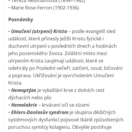
• Tereza Neumannová (1898–1962)
• Marie Rose Ferron (1902-1936)
Poznámky
•
Umučení (utrpení) Krista
– podle evangelií sled
událostí, které přinesly Ježíši Kristu fyzické i
duchovní utrpení v posledních dnech a hodinách
jeho pozemského života. Zvláštní místo mezi
utrpením Krista zaujímají události, které se
odehrály po Poslední večeři: zatčení, soud, bičování
a poprava. Ukřižování je vyvrcholením Umučení
Krista.
•
Hemoptýza
je vykašlání krve z dolních cest
dýchacích nebo plic
•
Hemolakrie
– krvácení očí se slzami
•
Ehlers-Danlosův syndrom
je skupina dědičných
systémových dysfunkcí pojivové tkáně způsobených
poruchou syntézy kolagenu. Obvykle postihuje