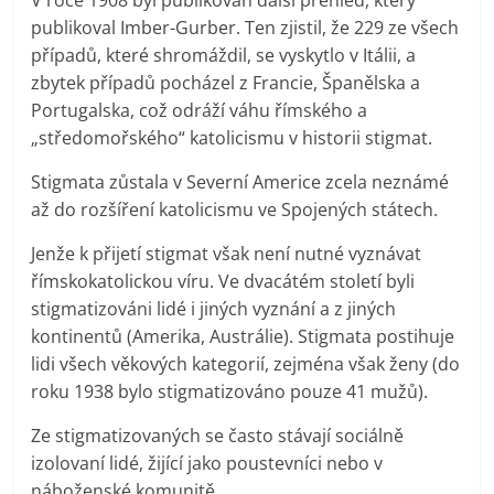
V roce 1908 byl publikován další přehled, který
publikoval Imber-Gurber. Ten zjistil, že 229 ze všech
případů, které shromáždil, se vyskytlo v Itálii, a
zbytek případů pocházel z Francie, Španělska a
Portugalska, což odráží váhu římského a
„středomořského“ katolicismu v historii stigmat.
Stigmata zůstala v Severní Americe zcela neznámé
až do rozšíření katolicismu ve Spojených státech.
Jenže k přijetí stigmat však není nutné vyznávat
římskokatolickou víru. Ve dvacátém století byli
stigmatizováni lidé i jiných vyznání a z jiných
kontinentů (Amerika, Austrálie). Stigmata postihuje
lidi všech věkových kategorií, zejména však ženy (do
roku 1938 bylo stigmatizováno pouze 41 mužů).
Ze stigmatizovaných se často stávají sociálně
izolovaní lidé, žijící jako poustevníci nebo v
náboženské komunitě.