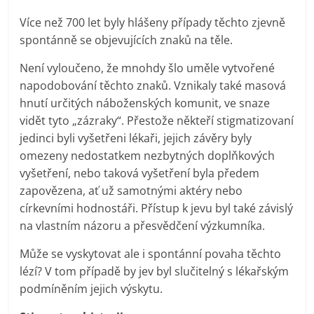
Více než 700 let byly hlášeny případy těchto zjevně
spontánně se objevujících znaků na těle.
Není vyloučeno, že mnohdy šlo uměle vytvořené
napodobování těchto znaků. Vznikaly také masová
hnutí určitých náboženských komunit, ve snaze
vidět tyto „zázraky“. Přestože někteří stigmatizovaní
jedinci byli vyšetřeni lékaři, jejich závěry byly
omezeny nedostatkem nezbytných doplňkových
vyšetření, nebo taková vyšetření byla předem
zapovězena, ať už samotnými aktéry nebo
církevními hodnostáři. Přístup k jevu byl také závislý
na vlastním názoru a přesvědčení výzkumníka.
Může se vyskytovat ale i spontánní povaha těchto
lézí? V tom případě by jev byl slučitelný s lékařským
podmíněním jejich výskytu.