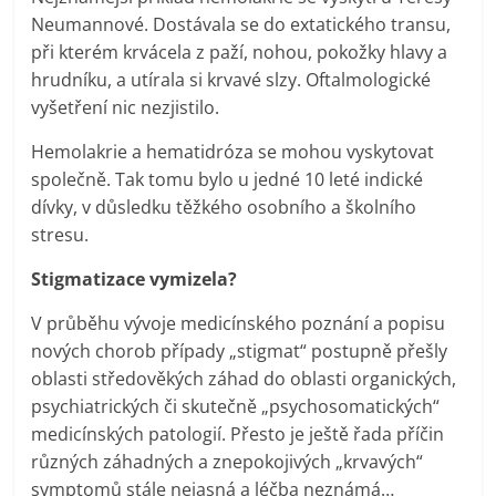
Neumannové. Dostávala se do extatického transu,
při kterém krvácela z paží, nohou, pokožky hlavy a
hrudníku, a utírala si krvavé slzy. Oftalmologické
vyšetření nic nezjistilo.
Hemolakrie a hematidróza se mohou vyskytovat
společně. Tak tomu bylo u jedné 10 leté indické
dívky, v důsledku těžkého osobního a školního
stresu.
Stigmatizace vymizela?
V průběhu vývoje medicínského poznání a popisu
nových chorob případy „stigmat“ postupně přešly
oblasti středověkých záhad do oblasti organických,
psychiatrických či skutečně „psychosomatických“
medicínských patologií. Přesto je ještě řada příčin
různých záhadných a znepokojivých „krvavých“
symptomů stále nejasná a léčba neznámá…