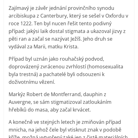
Zajímavý je závěr jednání provinčního synodu
arcibiskupa z Canterbury, který se sešel v Oxfordu v
roce 1222. Ten byl nucen řešit tento podivný
případ: jakýsi laik dostal stigmata a ukazoval jizvy z
pěti ran a začal se nazývat Ježíš. Jeho druh se
vydával za Marii, matku Krista.
Případ byl uznán jako rouhačský podvod,
doprovázený zvrácenou zvrhlostí (homosexualita
byla trestná) a pachatelé byli odsouzeni k
doživotnímu vězení.
Markýz Robert de Montferrand, dauphin z
Auvergne, se sám stigmatizoval zatloukáním
hřebíků do masa, aby začal krvácet.
A konečně ve stejných letech je zmiňován případ
mnicha, na jehož čele byl vtisknut znak v podobě
kříže, možná vytvořený také jen z čistě materiálních