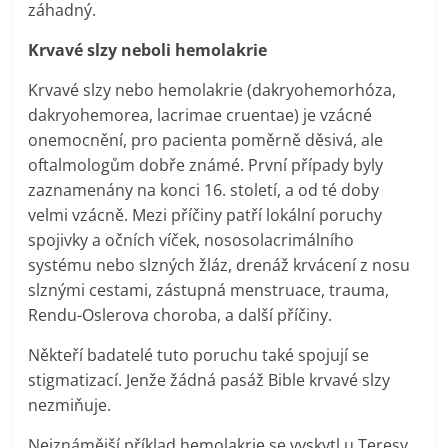
záhadný.
Krvavé slzy neboli hemolakrie
Krvavé slzy nebo hemolakrie (dakryohemorhóza,
dakryohemorea, lacrimae cruentae) je vzácné
onemocnění, pro pacienta poměrně děsivá, ale
oftalmologům dobře známé. První případy byly
zaznamenány na konci 16. století, a od té doby
velmi vzácně. Mezi příčiny patří lokální poruchy
spojivky a očních víček, nososolacrimálního
systému nebo slzných žláz, drenáž krvácení z nosu
slznými cestami, zástupná menstruace, trauma,
Rendu-Oslerova choroba, a další příčiny.
Někteří badatelé tuto poruchu také spojují se
stigmatizací. Jenže žádná pasáž Bible krvavé slzy
nezmiňuje.
Nejznámější příklad hemolakrie se vyskytl u Teresy