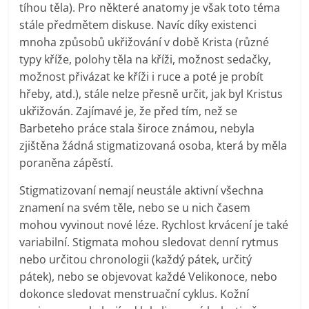
tíhou těla). Pro některé anatomy je však toto téma
stále předmětem diskuse. Navíc díky existenci
mnoha způsobů ukřižování v době Krista (různé
typy kříže, polohy těla na kříži, možnost sedačky,
možnost přivázat ke kříži i ruce a poté je probít
hřeby, atd.), stále nelze přesně určit, jak byl Kristus
ukřižován. Zajímavé je, že před tím, než se
Barbeteho práce stala široce známou, nebyla
zjištěna žádná stigmatizovaná osoba, která by měla
poraněna zápěstí.
Stigmatizovaní nemají neustále aktivní všechna
znamení na svém těle, nebo se u nich časem
mohou vyvinout nové léze. Rychlost krvácení je také
variabilní. Stigmata mohou sledovat denní rytmus
nebo určitou chronologii (každý pátek, určitý
pátek), nebo se objevovat každé Velikonoce, nebo
dokonce sledovat menstruační cyklus. Kožní