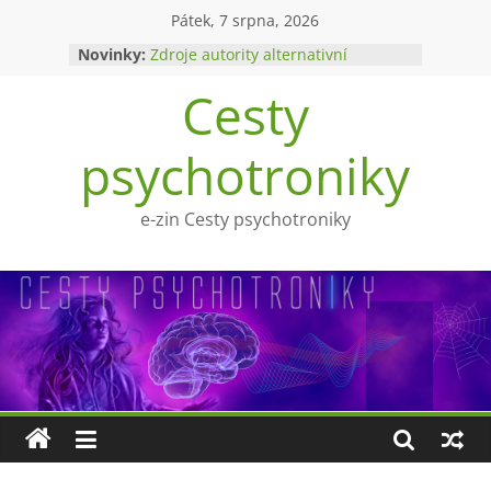
Přeskočit
Pátek, 7 srpna, 2026
na
Novinky:
Zdroje autority alternativní
obsah
medicíny
Cesty
Upíři a mytologie?
Ohnivý poltergeist
Tragédie Anny Göldi
psychotroniky
Zlatý východ
e-zin Cesty psychotroniky