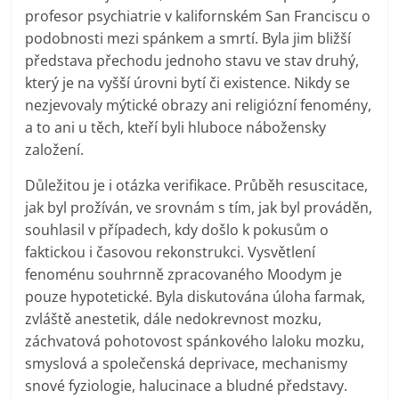
profesor psychiatrie v kalifornském San Franciscu o
podobnosti mezi spánkem a smrtí. Byla jim bližší
představa přechodu jednoho stavu ve stav druhý,
který je na vyšší úrovni bytí či existence. Nikdy se
nezjevovaly mýtické obrazy ani religiózní fenomény,
a to ani u těch, kteří byli hluboce nábožensky
založení.
Důležitou je i otázka verifikace. Průběh resuscitace,
jak byl prožíván, ve srovnám s tím, jak byl prováděn,
souhlasil v případech, kdy došlo k pokusům o
faktickou i časovou rekonstrukci. Vysvětlení
fenoménu souhrnně zpracovaného Moodym je
pouze hypotetické. Byla diskutována úloha farmak,
zvláště anestetik, dále nedokrevnost mozku,
záchvatová pohotovost spánkového laloku mozku,
smyslová a společenská deprivace, mechanismy
snové fyziologie, halucinace a bludné představy.