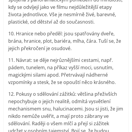
kdy se odvíjejí jako ve filmu nejdůležitější etapy
života jednotlivce. Vše je nesmírně živé, barevné,
plastické, od dětství až do současnosti.
10. Hranice nebo předěl: jsou spatřovány dveře,
brána, hranice, plot, bariéra, mlha, čára. Tuší se, že
jejich překročení je osudové.
11. Návrat: se děje nejrůznějšími cestami, např.
pádem, tunelem, na příkaz vyšší moci, usnutím,
magickými silami apod. Přetrvávají nádherné
vzpomínky a stesk, že se opouští něco krásného.
12. Pokusy o sdělování zážitků: většina přeživších
nepochybuje o jejich realitě, odmítá vysvětlení
mechanismem snu, halucinacemi. Jsou si jisti, že jim
nikdo nemůže uvěřit, a mají proto zábrany ve
sdělování. Raději o všem mlčí a přejí si zážitek
udržet v osobním tajemství. Bojí se, že budou