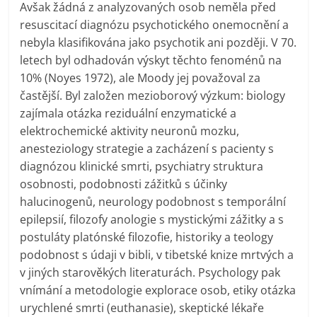
Avšak žádná z analyzovaných osob neměla před
resuscitací diagnózu psychotického onemocnění a
nebyla klasifikována jako psychotik ani později. V 70.
letech byl odhadován výskyt těchto fenoménů na
10% (Noyes 1972), ale Moody jej považoval za
častější. Byl založen mezioborový výzkum: biology
zajímala otázka reziduální enzymatické a
elektrochemické aktivity neuronů mozku,
anesteziology strategie a zacházení s pacienty s
diagnózou klinické smrti, psychiatry struktura
osobnosti, podobnosti zážitků s účinky
halucinogenů, neurology podobnost s temporální
epilepsií, filozofy anologie s mystickými zážitky a s
postuláty platónské filozofie, historiky a teology
podobnost s údaji v bibli, v tibetské knize mrtvých a
v jiných starověkých literaturách. Psychology pak
vnímání a metodologie explorace osob, etiky otázka
urychlené smrti (euthanasie), skeptické lékaře