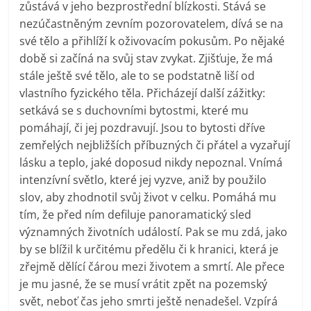
zůstává v jeho bezprostřední blízkosti. Stává se
nezúčastněným zevním pozorovatelem, dívá se na
své tělo a přihlíží k oživovacím pokusům. Po nějaké
době si začíná na svůj stav zvykat. Zjišťuje, že má
stále ještě své tělo, ale to se podstatně liší od
vlastního fyzického těla. Přicházejí další zážitky:
setkává se s duchovními bytostmi, které mu
pomáhají, či jej pozdravují. Jsou to bytosti dříve
zemřelých nejbližších příbuzných či přátel a vyzařují
lásku a teplo, jaké doposud nikdy nepoznal. Vnímá
intenzívní světlo, které jej vyzve, aniž by použilo
slov, aby zhodnotil svůj život v celku. Pomáhá mu
tím, že před ním defiluje panoramatický sled
významných životních událostí. Pak se mu zdá, jako
by se blížil k určitému předělu či k hranici, která je
zřejmě dělící čárou mezi životem a smrtí. Ale přece
je mu jasné, že se musí vrátit zpět na pozemský
svět, neboť čas jeho smrti ještě nenadešel. Vzpírá