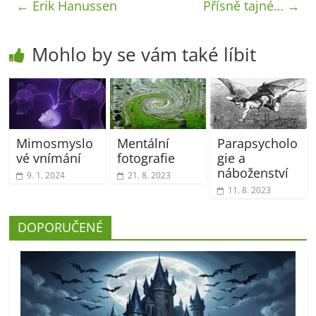
←
Erik Hanussen
Přísně tajné…
→
Mohlo by se vám také líbit
Mimosmyslo
Mentální
Parapsycholo
vé vnímání
fotografie
gie a
náboženství
9. 1. 2024
21. 8. 2023
11. 8. 2023
DOPORUČENÉ