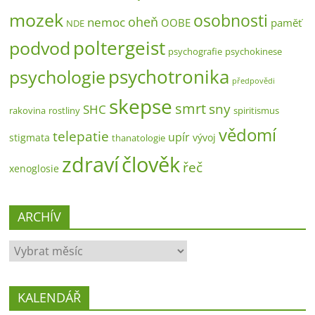
mozek
osobnosti
oheň
nemoc
OOBE
paměť
NDE
poltergeist
podvod
psychografie
psychokinese
psychotronika
psychologie
předpovědi
skepse
smrt
sny
SHC
rakovina
rostliny
spiritismus
vědomí
telepatie
upír
stigmata
vývoj
thanatologie
zdraví
člověk
řeč
xenoglosie
ARCHÍV
ARCHÍV
KALENDÁŘ