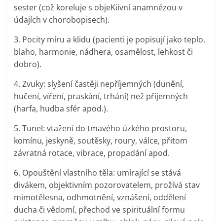
sester (což koreluje s objeKiivní anamnézou v
údajích v chorobopisech).
3. Pocity míru a klidu (pacienti je popisují jako teplo,
blaho, harmonie, nádhera, osamělost, lehkost či
dobro).
4. Zvuky: slyšení častěji nepříjemných (dunění,
hučení, víření, praskání, trhání) než příjemných
(harfa, hudba sfér apod.).
5. Tunel: vtažení do tmavého úzkého prostoru,
komínu, jeskyně, soutěsky, roury, válce, přitom
závratná rotace, vibrace, propadání apod.
6. Opouštění vlastního těla: umírající se stává
divákem, objektivním pozorovatelem, prožívá stav
mimotělesna, odhmotnění, vznášení, oddělení
ducha či vědomí, přechod ve spirituální formu