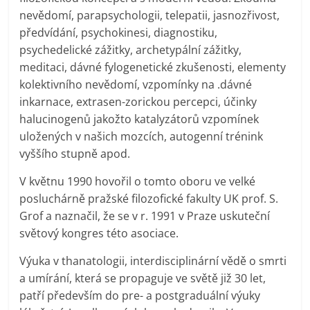
nevědomí, parapsychologii, telepatii, jasnozřivost,
předvídání, psychokinesi, diagnostiku,
psychedelické zážitky, archetypální zážitky,
meditaci, dávné fylogenetické zkušenosti, elementy
kolektivního nevědomí, vzpomínky na .dávné
inkarnace, extrasen-zorickou percepci, účinky
halucinogenů jakožto katalyzátorů vzpomínek
uložených v našich mozcích, autogenní trénink
vyššího stupně apod.
V květnu 1990 hovořil o tomto oboru ve velké
posluchárně pražské filozofické fakulty UK prof. S.
Grof a naznačil, že se v r. 1991 v Praze uskuteční
světový kongres této asociace.
Výuka v thanatologii, interdisciplinární vědě o smrti
a umírání, která se propaguje ve světě již 30 let,
patří především do pre- a postgraduální výuky