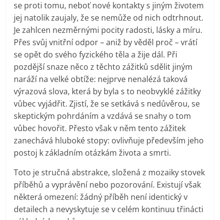
se proti tomu, neboť nové kontakty s jiným životem
jej natolik zaujaly, že se nemůže od nich odtrhnout.
Je zahlcen nezměrnými pocity radosti, lásky a míru.
Přes svůj vnitřní odpor – aniž by věděl proč – vrátí
se opět do svého fyzického těla a žije dál. Při
pozdější snaze něco z těchto zážitků sdělit jiným
naráží na velké obtíže: nejprve nenalézá taková
výrazová slova, která by byla s to neobvyklé zážitky
vůbec vyjádřit. Zjistí, že se setkává s nedůvěrou, se
skeptickým pohrdáním a vzdává se snahy o tom
vůbec hovořit. Přesto však v něm tento zážitek
zanechává hluboké stopy: ovlivňuje především jeho
postoj k základním otázkám života a smrti.
Toto je stručná abstrakce, složená z mozaiky stovek
příběhů a vyprávění nebo pozorování. Existují však
některá omezení: žádný příběh není identický v
detailech a nevyskytuje se v celém kontinuu třinácti