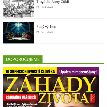
Tragédie Anny Göldi
14. 2. 2026
Zlatý východ
10. 1. 2026
DOPORUČUJEME