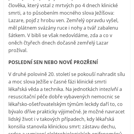
člověka, který vstal z mrtvých po 4 dnech klinické
smrti, a to působením mocného slova Ježíšova:
Lazare, pojď z hrobu ven. Zemřelý opravdu vyšel,
měl plátnem svázány ruce i nohy a tvář zabalenu
šátkem. V bibli se však nedovídáme, zda a co v
oněch čtyřech dnech dočasně zemřelý Lazar
prožíval.
POSLEDNÍ SEN NEBO NOVÉ PROZŘENÍ
V druhé polovině 20. století se pokouší nahradit sílu
a moc slova Ježíše v časné fázi klinické smrti
lékařská věda a technika. Na jednotkách intezívňí a
resuscitační péče dobře vybavených nemocnic se
lékařsko-ošetřovatelským týmům leckdy daří to, co
bývalo dříve prakticky výjimečné. Je možné navracet
lidský život i v takových případech, kdy lékařská
konsilia stanovila klinickou smrt: zástavu dechu,