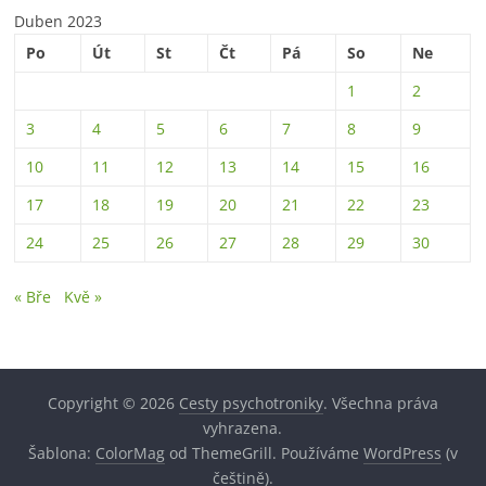
Duben 2023
Po
Út
St
Čt
Pá
So
Ne
1
2
3
4
5
6
7
8
9
10
11
12
13
14
15
16
17
18
19
20
21
22
23
24
25
26
27
28
29
30
« Bře
Kvě »
Copyright © 2026
Cesty psychotroniky
. Všechna práva
vyhrazena.
Šablona:
ColorMag
od ThemeGrill. Používáme
WordPress
(v
češtině).