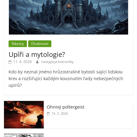
Názory
Osobnosti
Upíři a mytologie?
11. 4. 2026
cestypsychotroniky
Kdo by neznal jméno hrůzostrašné bytosti sající lidskou
krev a rozšiřující každým kousnutím řady nebezpečných
upírů?
Ohnivý poltergeist
14. 3. 2026