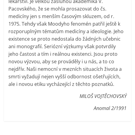
lékařství. Je velkou zásluhou akademika V.
Pacovského, že se mohla prosazovat do čs.
medicíny jen s menším časovým skluzem, od r.
1975. Tehdy však Moodyho fenomén patřil ještě k
rozporuplným tématům medicíny a ideologie. Jeho
existence se proto nedostala do žádných učebnic
ani monografií. Seriózní výzkumy však potvrdily
jeho častost a tím i reálnou existenci. Jsou proto
novou výzvou, aby se prováděly i u nás, a to co
nejdřív. Naši nemocní v mezních situacích života a
smrti vyžadují nejen vyšší odbornost ošetřujících,
ale i novou etiku vycházející z těchto poznatků.
MILOŠ VOJTĚCHOVSKÝ
Anomal 2/1991