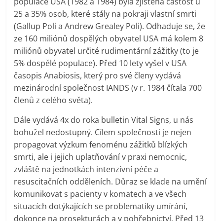
populace USA (1982 a 1984) byla zjištěna častost u
25 a 35% osob, které stály na pokraji vlastní smrti
(Gallup Poli a Andrew Grealey Poli). Odhaduje se, že
ze 160 miliónů dospělých obyvatel USA má kolem 8
miliónů obyvatel určité rudimentární zážitky (to je
5% dospělé populace). Před 10 lety vyšel v USA
časopis Anabiosis, který pro své členy vydává
mezinárodní společnost IANDS (v r. 1984 čítala 700
členů z celého světa).
Dále vydává 4x do roka bulletin Vital Signs, u nás
bohužel nedostupný. Cílem společnosti je nejen
propagovat výzkum fenoménu zážitků blízkých
smrti, ale i jejich uplatňování v praxi nemocnic,
zvláště na jednotkách intenzívní péče a
resuscitačních odděleních. Důraz se klade na umění
komunikovat s pacienty v komatech a ve všech
situacích dotýkajících se problematiky umírání,
dokonce na prosekturách a v pohřebnictví. Před 13