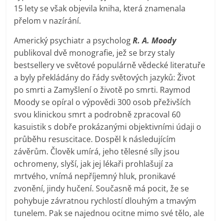
15 lety se však objevila kniha, která znamenala
přelom v nazírání.
Americký psychiatr a psycholog
R. A. Moody
publikoval dvě monografie, jež se brzy staly
bestsellery ve světové populárně vědecké literatuře
a byly překládány do řády světových jazyků: Život
po smrti a Zamyšlení o životě po smrti. Raymod
Moody se opíral o výpovědi 300 osob přeživších
svou klinickou smrt a podrobně zpracoval 60
kasuistik s dobře prokázanými objektivními údaji o
průběhu resuscitace. Dospěl k následujícím
závěrům. Člověk umírá, jeho tělesné síly jsou
ochromeny, slyší, jak jej lékaři prohlašují za
mrtvého, vnímá nepříjemný hluk, pronikavé
zvonění, jindy hučení. Současně má pocit, že se
pohybuje závratnou rychlostí dlouhým a tmavým
tunelem. Pak se najednou ocitne mimo své tělo, ale