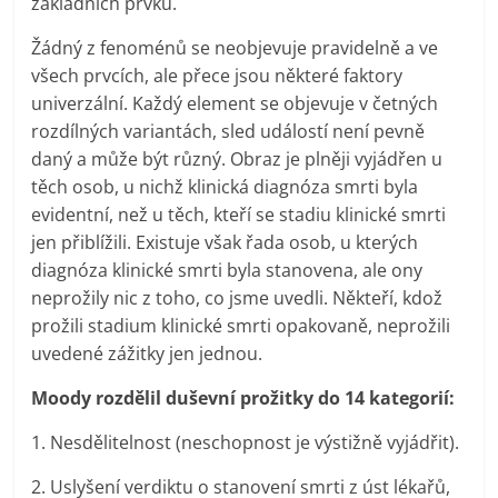
základních prvků.
Žádný z fenoménů se neobjevuje pravidelně a ve
všech prvcích, ale přece jsou některé faktory
univerzální. Každý element se objevuje v četných
rozdílných variantách, sled událostí není pevně
daný a může být různý. Obraz je plněji vyjádřen u
těch osob, u nichž klinická diagnóza smrti byla
evidentní, než u těch, kteří se stadiu klinické smrti
jen přiblížili. Existuje však řada osob, u kterých
diagnóza klinické smrti byla stanovena, ale ony
neprožily nic z toho, co jsme uvedli. Někteří, kdož
prožili stadium klinické smrti opakovaně, neprožili
uvedené zážitky jen jednou.
Moody rozdělil duševní prožitky do 14 kategorií:
1. Nesdělitelnost (neschopnost je výstižně vyjádřit).
2. Uslyšení verdiktu o stanovení smrti z úst lékařů,