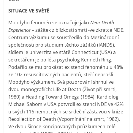
SITUACE VE SVĚTĚ
Moodyho fenomén se označuje jako
Near Death
Experience
– zážitek z blízkosti smrti -ve zkratce NDE.
Centrum výzkumu se soustředilo do Mezinárodní
společnosti pro studium těchto zážitků (IANDS),
sídlem je univerzita ve státě Connecticut (USA) a
sekretářem je po léta psycholog Kenneth Ring.
Podařilo se mu prokázat existenci fenoménu u 48%
ze 102 resuscitovaných pacientů, kteří neprošli
Moodyho výzkumem. Svá pozorování shrnul ve
dvou monografiích: Life at Death (Život při smrti,
1980) a Heading Toward Omega (1984). Kardiolog
Michael Sabom v USA potvrdil existenci NDE ve 42%
u svých 116 nemocných se srdeční zástavou v knize
Recollection of Death (Vzpomínání na smrt, 1982).
Ve dvou široce koncipovaných průzkumech celé