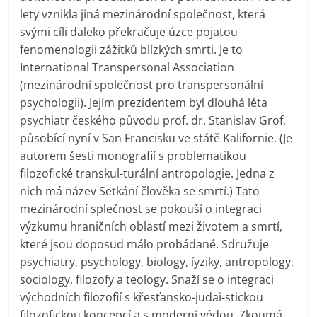
lety vznikla jiná mezinárodní společnost, která
svými cíli daleko překračuje úzce pojatou
fenomenologii zážitků blízkých smrti. Je to
International Transpersonal Association
(mezinárodní společnost pro transpersonální
psychologii). Jejím prezidentem byl dlouhá léta
psychiatr českého původu prof. dr. Stanislav Grof,
působící nyní v San Francisku ve státě Kalifornie. (Je
autorem šesti monografií s problematikou
filozofické transkul-turální antropologie. Jedna z
nich má název Setkání člověka se smrtí.) Tato
mezinárodní splečnost se pokouší o integraci
výzkumu hraničních oblastí mezi životem a smrtí,
které jsou doposud málo probádané. Sdružuje
psychiatry, psychology, biology, íyziky, antropology,
sociology, filozofy a teology. Snaží se o integraci
východních filozofií s křesťansko-judai-stickou
filozofickou koncepcí a s moderní védou. Zkoumá