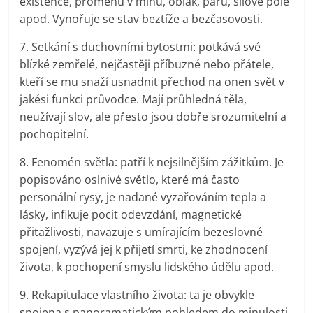
existence, proměnu v mlhu, oblak, páru, silové pole
apod. Vynořuje se stav beztíže a bezčasovosti.
7. Setkání s duchovními bytostmi: potkává své
blízké zemřelé, nejčastěji příbuzné nebo přátele,
kteří se mu snaží usnadnit přechod na onen svět v
jakési funkci průvodce. Mají průhledná těla,
neužívají slov, ale přesto jsou dobře srozumitelní a
pochopitelní.
8. Fenomén světla: patří k nejsilnějším zážitkům. Je
popisováno oslnivé světlo, které má často
personální rysy, je nadané vyzařováním tepla a
lásky, infikuje pocit odevzdání, magnetické
přitažlivosti, navazuje s umírajícím bezeslovné
spojení, vyzývá jej k přijetí smrti, ke zhodnocení
života, k pochopení smyslu lidského údělu apod.
9. Rekapitulace vlastního života: ta je obvykle
spojena s panoramatickým pohledem do minulosti,