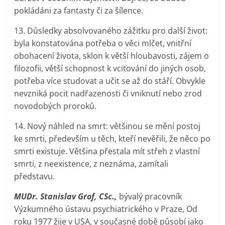
pokládáni za fantasty či za šílence.
13. Důsledky absolvovaného zážitku pro další život:
byla konstatována potřeba o věci mlčet, vnitřní
obohacení života, sklon k větší hloubavosti, zájem o
filozofii, větší schopnost k vciťování do jiných osob,
potřeba více studovat a učit se až do stáří. Obvykle
nevzniká pocit nadřazenosti či vniknutí nebo zrod
novodobých proroků.
14. Nový náhled na smrt: většinou se mění postoj
ke smrti, především u těch, kteří nevěřili, že něco po
smrti existuje. Většina přestala mít střeh z vlastní
smrti, z neexistence, z neznáma, zamítali
představu.
MUDr. Stanislav Grof, CSc.,
bývalý pracovník
Výzkumného ústavu psychiatrického v Praze, Od
roku 1977 žije v USA, v současné době působí jako