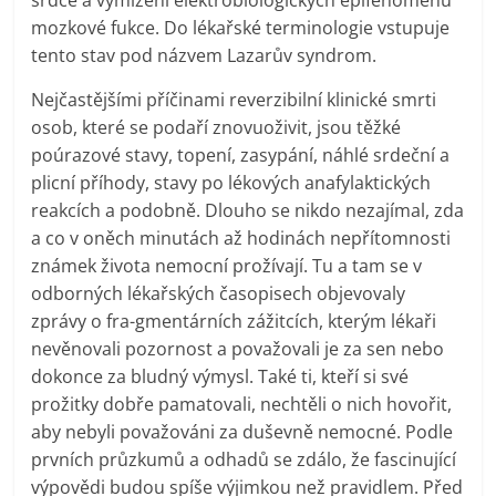
srdce a vymizení elektrobiologických epifenoménů
mozkové fukce. Do lékařské terminologie vstupuje
tento stav pod názvem Lazarův syndrom.
Nejčastějšími příčinami reverzibilní klinické smrti
osob, které se podaří znovuoživit, jsou těžké
poúrazové stavy, topení, zasypání, náhlé srdeční a
plicní příhody, stavy po lékových anafylaktických
reakcích a podobně. Dlouho se nikdo nezajímal, zda
a co v oněch minutách až hodinách nepřítomnosti
známek života nemocní prožívají. Tu a tam se v
odborných lékařských časopisech objevovaly
zprávy o fra-gmentárních zážitcích, kterým lékaři
nevěnovali pozornost a považovali je za sen nebo
dokonce za bludný výmysl. Také ti, kteří si své
prožitky dobře pamatovali, nechtěli o nich hovořit,
aby nebyli považováni za duševně nemocné. Podle
prvních průzkumů a odhadů se zdálo, že fascinující
výpovědi budou spíše výjimkou než pravidlem. Před