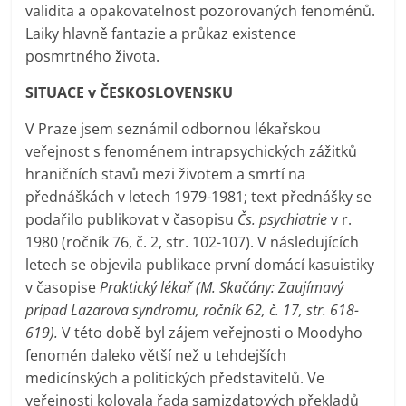
validita a opakovatelnost pozorovaných fenoménů.
Laiky hlavně fantazie a průkaz existence
posmrtného života.
SITUACE v ČESKOSLOVENSKU
V Praze jsem seznámil odbornou lékařskou
veřejnost s fenoménem intrapsychických zážitků
hraničních stavů mezi životem a smrtí na
přednáškách v letech 1979-1981; text přednášky se
podařilo publikovat v časopisu
Čs. psychiatrie
v r.
1980 (ročník 76, č. 2, str. 102-107). V následujících
letech se objevila publikace první domácí kasuistiky
v časopise
Praktický lékař (M. Skačány: Zaujímavý
prípad Lazarova syndromu, ročník 62, č. 17, str. 618-
619).
V této době byl zájem veřejnosti o Moodyho
fenomén daleko větší než u tehdejších
medicínských a politických představitelů. Ve
veřejnosti kolovala řada samizdatových překladů