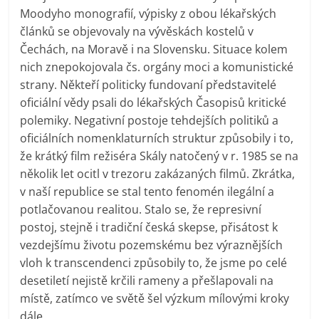
Moodyho monografií, výpisky z obou lékařských
článků se objevovaly na vývěskách kostelů v
Čechách, na Moravě i na Slovensku. Situace kolem
nich znepokojovala čs. orgány moci a komunistické
strany. Někteří politicky fundovaní představitelé
oficiální vědy psali do lékařských Časopisů kritické
polemiky. Negativní postoje tehdejších politiků a
oficiálních nomenklaturních struktur způsobily i to,
že krátký film režiséra Skály natočený v r. 1985 se na
několik let ocitl v trezoru zakázaných filmů. Zkrátka,
v naší republice se stal tento fenomén ilegální a
potlačovanou realitou. Stalo se, že represivní
postoj, stejně i tradiční česká skepse, přisátost k
vezdejšímu životu pozemskému bez výraznějších
vloh k transcendenci způsobily to, že jsme po celé
desetiletí nejistě krčili rameny a přešlapovali na
místě, zatímco ve světě šel výzkum mílovými kroky
dále.