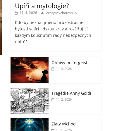
Upíři a mytologie?
11. 4. 2026
cestypsychotroniky
Kdo by neznal jméno hrůzostrašné
bytosti sající lidskou krev a rozšiřující
každým kousnutím řady nebezpečných
upírů?
Ohnivý poltergeist
14. 3. 2026
Tragédie Anny Göldi
14. 2. 2026
Zlatý východ
10. 1. 2026