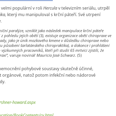
, velmi populární v roli
Hercula
v televizním seriálu, utrpěl
ika,
který mu manipuloval s krční páteří. Své utrpení
w
.
ční paralýze, vzniklé jako následek manipulace krční páteře
 pohledu jejich obětí (3), existuje organizace obětí chiropraxe ve
případy, jako je únik mozkového kmene v důsledku chiropraxe nebo
dku působení šarlatánského chiropraktika), a dokonce i prohlášení
ýzkumných pracovníků, kteří při studii 65 mrtvici zjistili, že
raxi“,
varuje novinář
Mauricio José-Schwarz
. (5)
 onemocnění pohybové soustavy skutečně účinné,
t orgánové, natož potom infekční nebo nádorové
dy.
kirshner-howard.aspx
cation/BookContents/cv.html