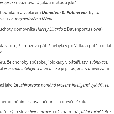
hiropraxi
neuznává. O jakou metodu jde?
chodníkem a včelařem
Danielem D. Palmerem.
Byl to
ovat tzv.
magnetickému léčení.
hluchoty domovníka
Harvey Lillarda
z Davenportu (Iowa)
yla v tom, že mužova páteř nebyla v pořádku a poté, co dal
a.
ru, že choroby způsobují blokády v páteři, tzv.
subluxace,
val
vrozenou inteligencí
a tvrdil, že je připojena k univerzální
ci jako že „
chiropraxe pomáhá vrozené inteligenci vyjádřit se,
m onemocněním, napsal učebnici a otevřel školu.
u řeckých slov
cheir
a
praxe,
což znamená
„dělat ručně“.
Bez