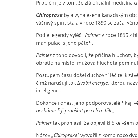
Problém je v tom, že zlá oficiální medicína
c
Chiropraxe
byla vynalezena kanadským ob
vášnivý spiritista a v roce 1890 se začal věn
Podle legendy vyléčil
Palmer
v roce 1895 z 
manipulací s jeho páteří.
Palmer
z toho dovodil, že příčina hluchoty b
obratle na místo, mužova hluchota pominul
Postupem času došel duchovní léčitel k závě
čímž narušují tok
životní energie
, kterou naz
inteligenci.
Dokonce i dnes, jeho podporovatelé říkají vě
necháme-li ji protékat po celém těle
„.
Palmer
tak prohlásil, že objevil klíč ke vše
Název
„Chiropraxe“
vytvořil z kombinace dvo