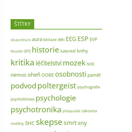
ŠTÍTKY
ESP
EEG
aura
EVP
biotaxe
děti
akupunktura
historie
knihy
GPZ
kalendář
filozofie
kritika
mozek
léčitelství
NDE
osobnosti
oheň
nemoc
OOBE
paměť
poltergeist
podvod
psychografie
psychologie
psychokinese
psychotronika
rakovina
předpovědi
skepse
smrt
sny
SHC
rostliny