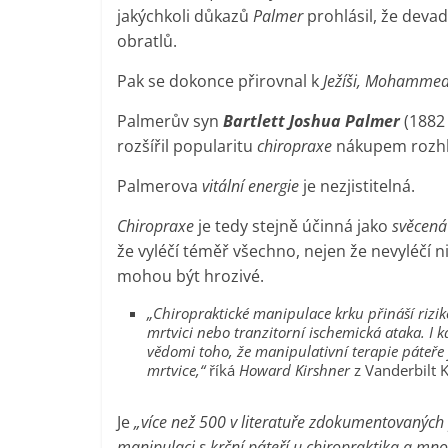
jakýchkoli důkazů
Palmer
prohlásil, že deva
obratlů.
Pak se dokonce přirovnal k
Ježíši, Mohamme
Palmerův syn
Bartlett Joshua Palmer
(1882 
rozšířil popularitu
chiropraxe
nákupem rozhla
Palmerova
vitální energie
je nezjistitelná.
Chiropraxe
je tedy stejně účinná jako
svěcená
že vyléčí téměř všechno, nejen že nevyléčí ni
mohou být hrozivé.
„Chiropraktické manipulace krku přináší rizi
mrtvici nebo tranzitorní ischemická ataka. I kdy
vědomi toho, že manipulativní terapie páteře 
mrtvice,“
říká
Howard Kirshner
z Vanderbilt K
Je
„více než 500 v literatuře zdokumentovaných 
manipulaci s krční páteří u chiropraktika a mnoz