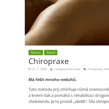
Názory
Zdraví
Chiropraxe
,
21. 5. 2023
cestypsychotroniky
chiropraxe
krit
Má řešit mnoho neduhů.
Tato metoda prý zmírňuje různá onemocně
a krevní tlak a pomáhá s rehabilitací drogově
cholesterolu.
Je to prostě
„všelék“.
Síla
chiropr