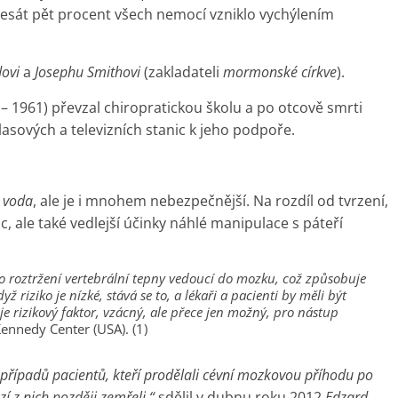
desát pět procent všech nemocí vzniklo vychýlením
dovi
a
Josephu Smithovi
(zakladateli
mormonské církve
).
– 1961) převzal chiropratickou školu a po otcově smrti
sových a televizních stanic k jeho podpoře.
 voda
, ale je i mnohem nebezpečnější. Na rozdíl od tvrzení,
c, ale také vedlejší účinky náhlé manipulace s páteří
ko roztržení vertebrální tepny vedoucí do mozku, což způsobuje
ž riziko je nízké, stává se to, a lékaři a pacienti by měli být
je rizikový faktor, vzácný, ale přece jen možný, pro nástup
ennedy Center (USA). (1)
případů pacientů, kteří prodělali cévní mozkovou příhodu po
í z nich později zemřeli,“
sdělil v dubnu roku 2012
Edzard