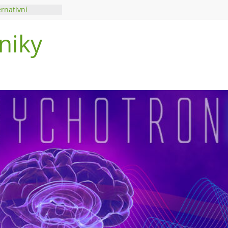
ernativní
niky
di