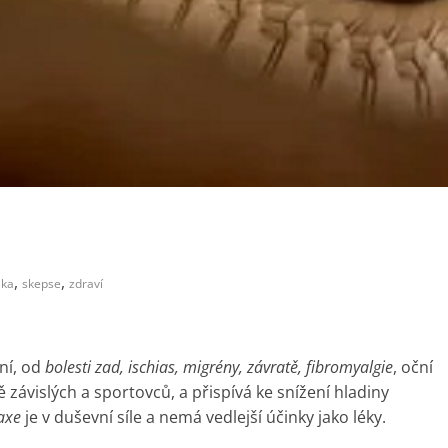
,
,
ika
skepse
zdraví
ní, od
bolesti zad, ischias, migrény, závratě, fibromyalgie
, oční
 závislých a sportovců, a přispívá ke snížení hladiny
axe
je v duševní síle a nemá vedlejší účinky jako léky.