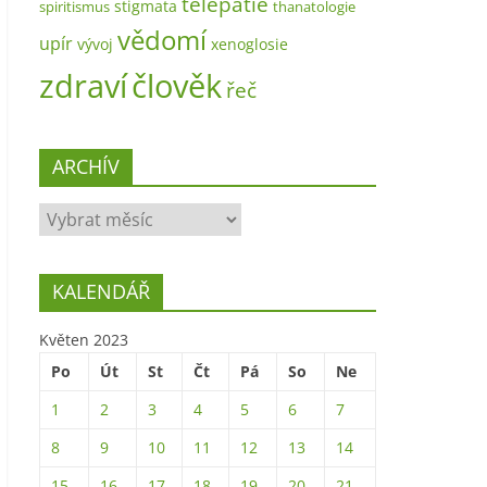
telepatie
stigmata
spiritismus
thanatologie
vědomí
upír
vývoj
xenoglosie
zdraví
člověk
řeč
ARCHÍV
ARCHÍV
KALENDÁŘ
Květen 2023
Po
Út
St
Čt
Pá
So
Ne
1
2
3
4
5
6
7
8
9
10
11
12
13
14
15
16
17
18
19
20
21