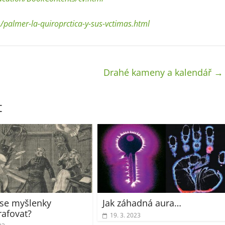
/palmer-la-quiroprctica-y-sus-vctimas.html
Drahé kameny a kalendář
→
t
se myšlenky
Jak záhadná aura…
rafovat?
19. 3. 2023