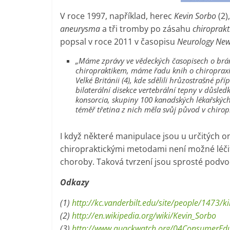
V roce 1997, například, herec
Kevin Sorbo
(2)
aneurysma
a tři tromby po zásahu
chiroprakt
popsal v roce 2011 v časopisu
Neurology Ne
„Máme zprávy ve vědeckých časopisech o bráni
chiropraktikem, máme řadu knih o chiropraxi z
Velké Británii (4), kde sdělili hrůzostrašné 
bilaterální disekce vertebrální tepny v důsle
konsorcia, skupiny 100 kanadských lékařských v
téměř třetina z nich měla svůj původ v chirop
I když některé manipulace jsou u určitých
chiropraktickými metodami není možné léči
choroby. Taková tvrzení jsou sprosté podvo
Odkazy
(1)
http://kc.vanderbilt.edu/site/people/1473/
(2)
http://en.wikipedia.org/wiki/Kevin_Sorbo
(3)
http://www.quackwatch.org/04ConsumerEdu