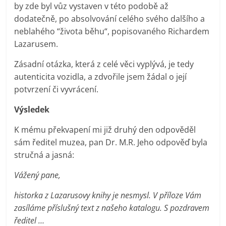
by zde byl vůz vystaven v této podobě až
dodatečně, po absolvování celého svého dalšího a
neblahého “života běhu“, popisovaného Richardem
Lazarusem.
Zásadní otázka, která z celé věci vyplývá, je tedy
autenticita vozidla, a zdvořile jsem žádal o její
potvrzení či vyvrácení.
Výsledek
K mému překvapení mi již druhý den odpověděl
sám ředitel muzea, pan Dr. M.R. Jeho odpověď byla
stručná a jasná:
Vážený pane,
historka z Lazarusovy knihy je nesmysl. V příloze Vám
zasíláme příslušný text z našeho katalogu.
S pozdravem
ředitel …