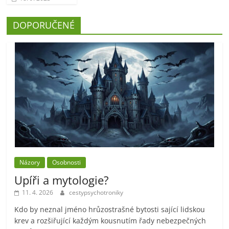
DOPORUČENÉ
Názory
Osobnosti
Upíři a mytologie?
11. 4. 2026
cestypsychotroniky
Kdo by neznal jméno hrůzostrašné bytosti sající lidskou
krev a rozšiřující každým kousnutím řady nebezpečných