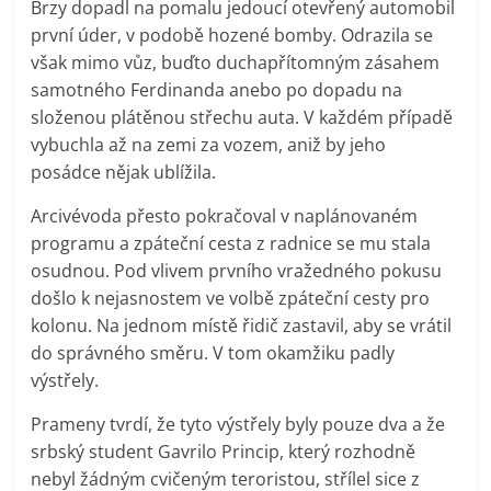
Brzy dopadl na pomalu jedoucí otevřený automobil
první úder, v podobě hozené bomby. Odrazila se
však mimo vůz, buďto duchapřítomným zásahem
samotného Ferdinanda anebo po dopadu na
složenou plátěnou střechu auta. V každém případě
vybuchla až na zemi za vozem, aniž by jeho
posádce nějak ublížila.
Arcivévoda přesto pokračoval v naplánovaném
programu a zpáteční cesta z radnice se mu stala
osudnou. Pod vlivem prvního vražedného pokusu
došlo k nejasnostem ve volbě zpáteční cesty pro
kolonu. Na jednom místě řidič zastavil, aby se vrátil
do správného směru. V tom okamžiku padly
výstřely.
Prameny tvrdí, že tyto výstřely byly pouze dva a že
srbský student Gavrilo Princip, který rozhodně
nebyl žádným cvičeným teroristou, střílel sice z