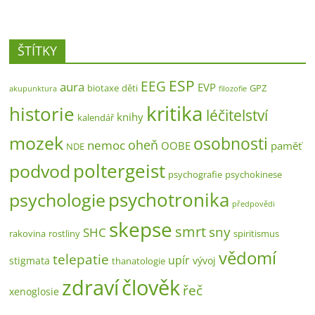
ŠTÍTKY
ESP
EEG
aura
EVP
biotaxe
děti
GPZ
akupunktura
filozofie
kritika
historie
léčitelství
knihy
kalendář
mozek
osobnosti
oheň
nemoc
OOBE
paměť
NDE
poltergeist
podvod
psychografie
psychokinese
psychotronika
psychologie
předpovědi
skepse
smrt
sny
SHC
rakovina
rostliny
spiritismus
vědomí
telepatie
upír
stigmata
vývoj
thanatologie
zdraví
člověk
řeč
xenoglosie