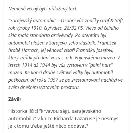
Neméně věcný byl i přiložený text:
“Sarajevský automobil“ –
Osobní vůz značky Gräf & Stift,
rok výroby 1910, čtyřválec, 28/32 PS. Vlevo od čelního
skla malá standarta arcivévody.
Po atentátu byl
automobil uložen v Sarajevu. Jeho vlastník, František
hrabě Harrach, jej věnoval císaři Františku Josefovi,
který zařídil předání vozu c. a k. Vojenskému muzeu. V
letech 1914 až 1944 byl vůz vystaven v “polní hale“
muzea. Ke konci druhé světové války byl automobil
poškozen, od roku 1957 se po zrestaurování nachází ve
svém dnešním výstavním prostoru.
Závěr
Historka líčící “krvavou ságu sarajevského
automobilu“ v knize Richarda Lazaruse je nesmysl.
Je k tomu třeba ještě něco dodávat?