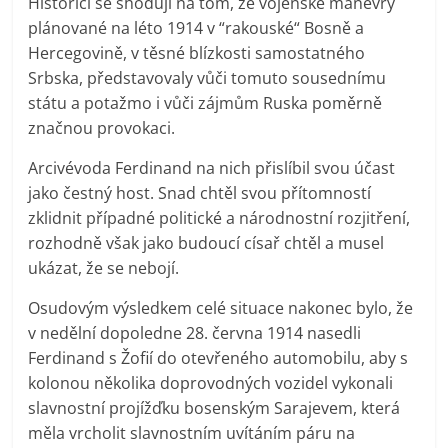
Historici se shodují na tom, že vojenské manévry
plánované na léto 1914 v “rakouské“ Bosně a
Hercegovině, v těsné blízkosti samostatného
Srbska, představovaly vůči tomuto sousednímu
státu a potažmo i vůči zájmům Ruska poměrně
značnou provokaci.
Arcivévoda Ferdinand na nich přislíbil svou účast
jako čestný host. Snad chtěl svou přítomností
zklidnit případné politické a národnostní rozjitření,
rozhodně však jako budoucí císař chtěl a musel
ukázat, že se nebojí.
Osudovým výsledkem celé situace nakonec bylo, že
v nedělní dopoledne 28. června 1914 nasedli
Ferdinand s Žofií do otevřeného automobilu, aby s
kolonou několika doprovodných vozidel vykonali
slavnostní projížďku bosenským Sarajevem, která
měla vrcholit slavnostním uvítáním páru na