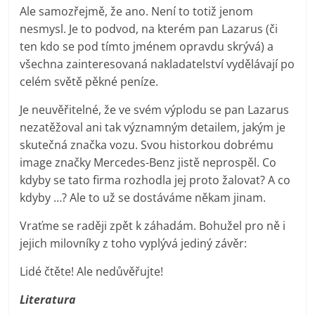
Ale samozřejmě, že ano. Není to totiž jenom
nesmysl. Je to podvod, na kterém pan Lazarus (či
ten kdo se pod tímto jménem opravdu skrývá) a
všechna zainteresovaná nakladatelství vydělávají po
celém světě pěkné peníze.
Je neuvěřitelné, že ve svém výplodu se pan Lazarus
nezatěžoval ani tak významným detailem, jakým je
skutečná značka vozu. Svou historkou dobrému
image značky Mercedes-Benz jistě neprospěl. Co
kdyby se tato firma rozhodla jej proto žalovat? A co
kdyby …? Ale to už se dostáváme někam jinam.
Vraťme se raději zpět k záhadám. Bohužel pro ně i
jejich milovníky z toho vyplývá jediný závěr:
Lidé čtěte! Ale nedůvěřujte!
Literatura