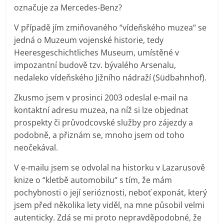
označuje za Mercedes-Benz?
V případě jím zmiňovaného “vídeňského muzea“ se
jedná o Muzeum vojenské historie, tedy
Heeresgeschichtliches Museum, umístěné v
impozantní budově tzv. bývalého Arsenalu,
nedaleko vídeňského Jižního nádraží (Südbahnhof).
Zkusmo jsem v prosinci 2003 odeslal e-mail na
kontaktní adresu muzea, na níž si lze objednat
prospekty či průvodcovské služby pro zájezdy a
podobně, a přiznám se, mnoho jsem od toho
neočekával.
V e-mailu jsem se odvolal na historku v Lazarusově
knize o “kletbě automobilu“ s tím, že mám
pochybnosti o její serióznosti, neboť exponát, který
jsem před několika lety viděl, na mne působil velmi
autenticky. Zdá se mi proto nepravděpodobné, že