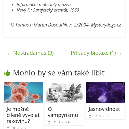
Informační materiály muzea.
Nový K.: Sarajevský atentát, 1960
© Tomáš a Martin Dosoudilovi, 2/2004, Mysterydogs.cz
←
Nostradamus (3)
Případy biotaxe (1)
→
Mohlo by se vám také líbit
Je možné
O
Jasnovidnost
cíleně vyvolat
vampyrismu
12. 8. 2023
rakovinu?
15. 3. 2024
18. 9. 2023