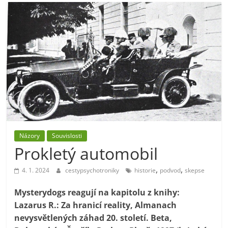
Názory
Souvislosti
Prokletý automobil
,
,
4. 1. 2024
cestypsychotroniky
historie
podvod
skepse
Mysterydogs reagují na kapitolu z knihy:
Lazarus R.: Za hranicí reality, Almanach
nevysvětlených záhad 20. století. Beta,