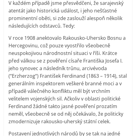
V každém případě jsme přesvědčeni, že sarajevský
atentát jako historická událost, i jeho nešťastné
prominentní oběti, si zde zaslouží alespoň několik
následujících odstavců. Tedy:
V roce 1908 anektovalo Rakousko-Uhersko Bosnu a
Hercegovinu, což pouze vyostřilo všeobecně
neuspokojivou národnostní situaci v říši. Krátce
před válkou se z pověření císaře Františka Josefa I.
jeho synovec a následník trůnu, arcivévoda
(“Erzherzog“) František Ferdinand (1863 – 1914), stal
generálním inspektorem veškeré branné moci a v
případě válečného konfliktu měl být vrchním
velitelem vojenských sil. Ačkoliv v oblasti politické
Ferdinand žádné takto jasné pověření prozatím
neměl, všeobecně se od něj očekávalo, že politicky
zmodernizuje rakousko-uherský státní celek.
Postavení jednotlivých národů by se tak na jedné