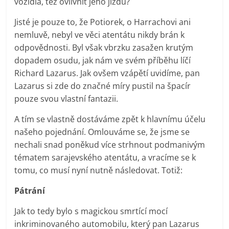
vozidla, též ovlivnit jeho jízdu?
Jisté je pouze to, že Potiorek, o Harrachovi ani
nemluvě, nebyl ve věci atentátu nikdy brán k
odpovědnosti. Byl však vbrzku zasažen krutým
dopadem osudu, jak nám ve svém příběhu líčí
Richard Lazarus. Jak ovšem vzápětí uvidíme, pan
Lazarus si zde do značné míry pustil na špacír
pouze svou vlastní fantazii.
A tím se vlastně dostáváme zpět k hlavnímu účelu
našeho pojednání. Omlouváme se, že jsme se
nechali snad poněkud více strhnout podmanivým
tématem sarajevského atentátu, a vracíme se k
tomu, co musí nyní nutně následovat. Totiž:
Pátrání
Jak to tedy bylo s magickou smrtící mocí
inkriminovaného automobilu, který pan Lazarus