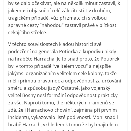
by se dalo očekávat, ale na několik minut zastavil, k
jakémusi objasnění celé záležitosti. I v druhém,
tragickém případě, vůz při zmatcích s volbou
správné cesty “náhodou“ zastavil právě v blízkosti
čekajícího střelce.
V těchto souvislostech kladou historici své
podezření na generála Potiorka a kupodivu nikdy
na hraběte Harracha. Je to snad proto, že Potiorek
byl v tomto případě “velitelem vozu“ a nejspíše
jakýmsi organizačním velitelem celé kolony, takže
měl i přímou pravomoc a odpovědnost za určování
směru a způsobu jízdy? Ostatně, jako vojenský
velitel Bosny nesl formální odpovědnost prakticky
za vše. Naproti tomu, dle některých pramenů se
zdá, že i Harrachovo chování, zejména při prvním
incidentu, vykazovalo jisté podivnosti. Mohl snad i
hrabě Harrach, vzhledem k tomu že byl majitelem