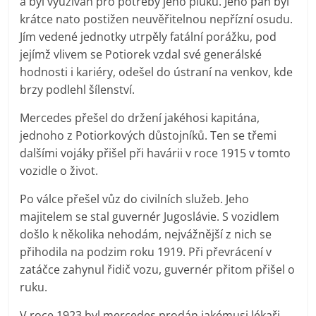
a byl využíván pro potřeby jeho pluku. Jeho pán byl
krátce nato postižen neuvěřitelnou nepřízní osudu.
Jím vedené jednotky utrpěly fatální porážku, pod
jejímž vlivem se Potiorek vzdal své generálské
hodnosti i kariéry, odešel do ústraní na venkov, kde
brzy podlehl šílenství.
Mercedes přešel do držení jakéhosi kapitána,
jednoho z Potiorkových důstojníků. Ten se třemi
dalšími vojáky přišel při havárii v roce 1915 v tomto
vozidle o život.
Po válce přešel vůz do civilních služeb. Jeho
majitelem se stal guvernér Jugoslávie. S vozidlem
došlo k několika nehodám, nejvážnější z nich se
přihodila na podzim roku 1919. Při převrácení v
zatáčce zahynul řidič vozu, guvernér přitom přišel o
ruku.
V roce 1923 byl mercedes prodán jakémusi lékaři.