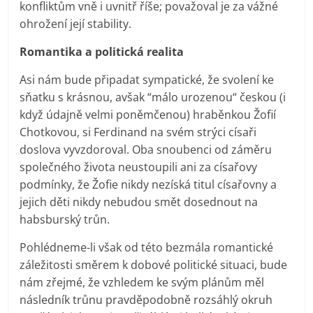
konfliktům vně i uvnitř říše; považoval je za vážné
ohrožení její stability.
Romantika a politická realita
Asi nám bude připadat sympatické, že svolení ke
sňatku s krásnou, avšak “málo urozenou“ českou (i
když údajně velmi poněmčenou) hraběnkou Žofií
Chotkovou, si Ferdinand na svém strýci císaři
doslova vyvzdoroval. Oba snoubenci od záměru
společného života neustoupili ani za císařovy
podmínky, že Žofie nikdy nezíská titul císařovny a
jejich děti nikdy nebudou smět dosednout na
habsburský trůn.
Pohlédneme-li však od této bezmála romantické
záležitosti směrem k dobové politické situaci, bude
nám zřejmé, že vzhledem ke svým plánům měl
následník trůnu pravděpodobně rozsáhlý okruh