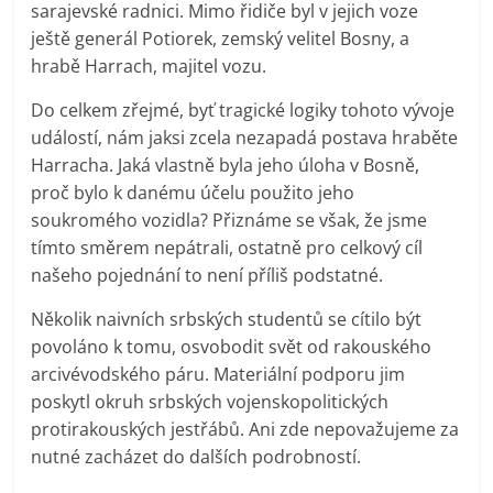
sarajevské radnici. Mimo řidiče byl v jejich voze
ještě generál Potiorek, zemský velitel Bosny, a
hrabě Harrach, majitel vozu.
Do celkem zřejmé, byť tragické logiky tohoto vývoje
událostí, nám jaksi zcela nezapadá postava hraběte
Harracha. Jaká vlastně byla jeho úloha v Bosně,
proč bylo k danému účelu použito jeho
soukromého vozidla? Přiznáme se však, že jsme
tímto směrem nepátrali, ostatně pro celkový cíl
našeho pojednání to není příliš podstatné.
Několik naivních srbských studentů se cítilo být
povoláno k tomu, osvobodit svět od rakouského
arcivévodského páru. Materiální podporu jim
poskytl okruh srbských vojenskopolitických
protirakouských jestřábů. Ani zde nepovažujeme za
nutné zacházet do dalších podrobností.