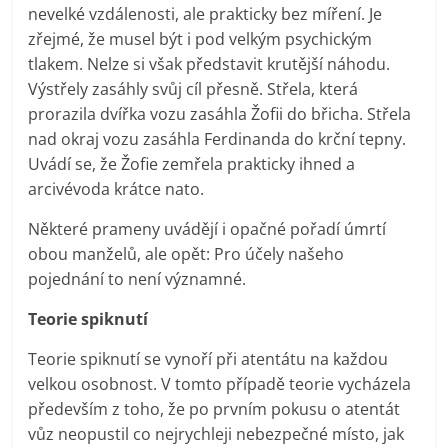
nevelké vzdálenosti, ale prakticky bez míření. Je
zřejmé, že musel být i pod velkým psychickým
tlakem. Nelze si však představit krutější náhodu.
Výstřely zasáhly svůj cíl přesně. Střela, která
prorazila dvířka vozu zasáhla Žofii do břicha. Střela
nad okraj vozu zasáhla Ferdinanda do krční tepny.
Uvádí se, že Žofie zemřela prakticky ihned a
arcivévoda krátce nato.
Některé prameny uvádějí i opačné pořadí úmrtí
obou manželů, ale opět: Pro účely našeho
pojednání to není významné.
Teorie spiknutí
Teorie spiknutí se vynoří při atentátu na každou
velkou osobnost. V tomto případě teorie vycházela
především z toho, že po prvním pokusu o atentát
vůz neopustil co nejrychleji nebezpečné místo, jak