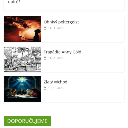
upírů?
Ohnivý poltergeist
14. 3. 2026
Tragédie Anny Göldi
14. 2. 2026
Zlatý východ
10. 1. 2026
DOPORUČUJEME