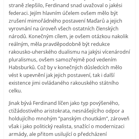
straně zlepšilo, Ferdinand snad uvažoval o jakési
federaci. Jejím hlavním účelem ovšem mělo být
zrušení mimořádného postavení Maďarů a jejich
vyrovnání na úroveň všech ostatních členských
národů. Konečným cílem, je ovšem otázkou nakolik
reálným, měla pravděpodobně být redukce
rakousko-uherského dualismu na jakýsi vícenárodní
pluralismus, ovšem samozřejmě pod vedením
Habsburků. Což by v konečných důsledcích mělo
vést k upevnění jak jejich postavení, tak i další
existence jimi ovládaného rakouského státního
celku.
Jinak bývá Ferdinand líčen jako typ povýšeného,
ctižádostivého aristokrata, nesnášejícího odpor a
holdujícího mnohým “panským choutkám“, zároveň
však i jako politický realista, snažící o modernizaci
armády, ale přitom usilující o předcházení