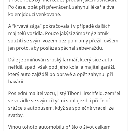
Po čase, opět při převrácení, zahynul lékař a dva
kolemjdoucí venkované.
A “krvavá sága“ pokračovala i v případě dalších
majitelů vozidla. Pouze jakýsi zámožný zlatník
soužití se svým vozem bez pohromy přežil, ovšem
jen proto, aby posléze spáchal sebevraždu.
Dále je zmiňován srbský farmář, který sice auto
neřídil, spadl však pod jeho kola, a majitel garáží,
který auto zajížděl po opravě a opět zahynul při
havárii.
Poslední majitel vozu, jistý Tibor Hirschfeld, zemřel
ve vozidle se svými čtyřmi spolujezdci při čelní
srážce s autobusem, když se společně vraceli ze
svatby.
Vinou tohoto automobilu přišlo o život celkem