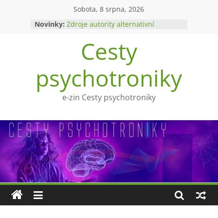
Přeskočit
Sobota, 8 srpna, 2026
na
Novinky:
Zdroje autority alternativní
obsah
medicíny
Cesty
Upíři a mytologie?
Ohnivý poltergeist
Tragédie Anny Göldi
psychotroniky
Zlatý východ
e-zin Cesty psychotroniky