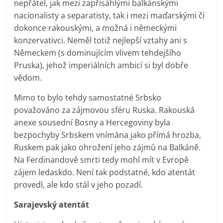
nepřátel, jak mezi zapřisáhlými balkánskými
nacionalisty a separatisty, tak i mezi maďarskými či
dokonce rakouskými, a možná i německými
konzervativci. Neměl totiž nejlepší vztahy ani s
Německem (s dominujícím vlivem tehdejšího
Pruska), jehož imperiálních ambicí si byl dobře
vědom.
Mimo to bylo tehdy samostatné Srbsko
považováno za zájmovou sféru Ruska. Rakouská
anexe sousední Bosny a Hercegoviny byla
bezpochyby Srbskem vnímána jako přímá hrozba,
Ruskem pak jako ohrožení jeho zájmů na Balkáně.
Na Ferdinandově smrti tedy mohl mít v Evropě
zájem ledaskdo. Není tak podstatné, kdo atentát
provedl, ale kdo stál v jeho pozadí.
Sarajevský atentát