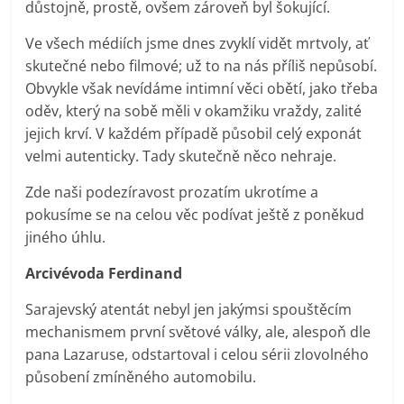
důstojně, prostě, ovšem zároveň byl šokující.
Ve všech médiích jsme dnes zvyklí vidět mrtvoly, ať
skutečné nebo filmové; už to na nás příliš nepůsobí.
Obvykle však nevídáme intimní věci obětí, jako třeba
oděv, který na sobě měli v okamžiku vraždy, zalité
jejich krví. V každém případě působil celý exponát
velmi autenticky. Tady skutečně něco nehraje.
Zde naši podezíravost prozatím ukrotíme a
pokusíme se na celou věc podívat ještě z poněkud
jiného úhlu.
Arcivévoda Ferdinand
Sarajevský atentát nebyl jen jakýmsi spouštěcím
mechanismem první světové války, ale, alespoň dle
pana Lazaruse, odstartoval i celou sérii zlovolného
působení zmíněného automobilu.