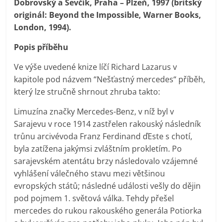
Dobrovský a Ševčík, Praha – Plzeň, 1997
(britský
originál: Beyond the Impossible, Warner Books,
London, 1994).
Popis příběhu
Ve výše uvedené knize líčí Richard Lazarus v
kapitole pod názvem “Nešťastný mercedes“ příběh,
který lze stručně shrnout zhruba takto:
Limuzína značky Mercedes-Benz, v níž byl v
Sarajevu v roce 1914 zastřelen rakouský následník
trůnu arcivévoda Franz Ferdinand ďEste s chotí,
byla zatížena jakýmsi zvláštním prokletím. Po
sarajevském atentátu brzy následovalo vzájemné
vyhlášení válečného stavu mezi většinou
evropských států; následné události vešly do dějin
pod pojmem 1. světová válka. Tehdy přešel
mercedes do rukou rakouského generála Potiorka