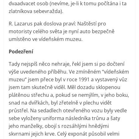
dvaadvacet osob (nevíme, je-li k tomu počítána i ta
zlatníkova sebevražda).
R. Lazarus pak doslova praví: Naštěstí pro
motoristy celého světa je nyní auto bezpečně
umístěno ve vídeňském muzeu.
Podezření
Tady nejspíš něco nehraje, řekl jsem si po dočtení
výše uvedeného příběhu. Ve zmíněném “vídeňském
muzeu“ jsem přece byl v roce 1991 a vystavený vůz
jsem tam skutečně viděl. Měl dozadu sklopenou
plátěnou střechu a, pokud se nemýlím, v jeho boku,
snad na dvířkách, byl zřetelně v plechu vidět
průstřel. Na sedadlech otevřeného vozu byly vedle
sebe vyloženy uniforma následníka trůnu a šaty
jeho manželky, obojí s rozsáhlými hnědými
skvrnami jejich krve. Celý exponát působil velmi