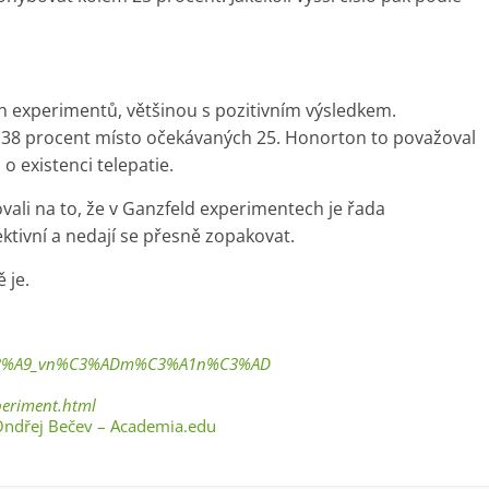
h experimentů, většinou s pozitivním výsledkem.
 38 procent místo očekávaných 25. Honorton to považoval
o existenci telepatie.
vali na to, že v Ganzfeld experimentech je řada
ktivní a nedají se přesně zopakovat.
 je.
lov%C3%A9_vn%C3%ADm%C3%A1n%C3%AD
xperiment.html
Ondřej Bečev – Academia.edu