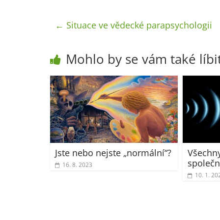
←
Situace ve vědecké parapsychologii
Mohlo by se vám také líbi
Jste nebo nejste „normální“?
Všechny
společn
16. 8. 2023
10. 1. 20