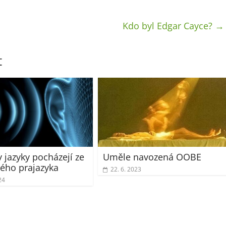
Kdo byl Edgar Cayce?
→
t
 jazyky pocházejí ze
Uměle navozená OOBE
ého prajazyka
22. 6. 2023
24