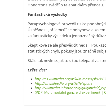
Honortona svědčí o telepatickém přenosu.
Fantastické výsledky
Parapsychologové provedli tisíce podobnýc
Úspěšnost „příjemců“ se pohybovala kolem
za fantastický výsledek a jednoznačný důkaz 
Skeptikové se ale přesvědčit nedali. Poukazo
statistických chyb, pokusy jsou značně subje
Stále tak nevíme, jak to s tou telepatií vlastně
Čtěte více:
http://cs.wikipedia.org/wiki/Mimosmys
http://cs.wikipedia.org/wiki/Telepatie
http://wikipedia.infostar.cz/g/ga/ganzfeld_e
(PDF) Multimodální ganzfeld experiment | 