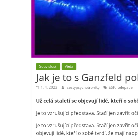
Souvislosti
Věda
Jak je to s Ganzfeld p
,
1. 4. 2023
cestypsychotroniky
ESP
telepatie
Už celá staletí se objevují lidé, kteří o s
Je to vzrušující představa. Stačí jen zavřít 
Je to vzrušující představa. Stačí jen zavřít o
objevují lidé, kteří o sobě tvrdí, že mají na