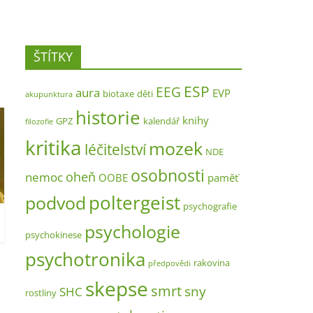
ŠTÍTKY
ESP
EEG
aura
EVP
biotaxe
děti
akupunktura
historie
knihy
GPZ
kalendář
filozofie
kritika
mozek
léčitelství
NDE
osobnosti
oheň
nemoc
OOBE
paměť
poltergeist
podvod
psychografie
psychologie
psychokinese
psychotronika
rakovina
předpovědi
skepse
smrt
sny
SHC
rostliny