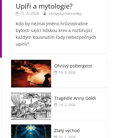
Upíři a mytologie?
11. 4. 2026
cestypsychotroniky
Kdo by neznal jméno hrůzostrašné
bytosti sající lidskou krev a rozšiřující
každým kousnutím řady nebezpečných
upírů?
Ohnivý poltergeist
14. 3. 2026
Tragédie Anny Göldi
14. 2. 2026
Zlatý východ
10. 1. 2026