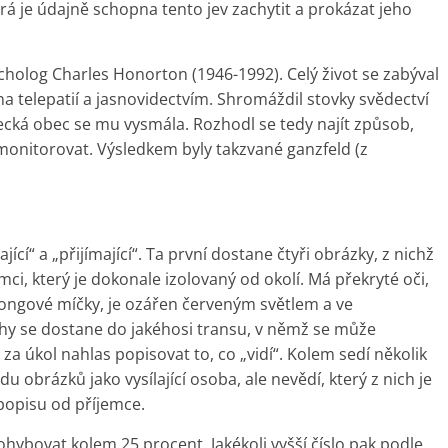
á je údajně schopna tento jev zachytit a prokázat jeho
holog Charles Honorton (1946-1992). Celý život se zabýval
a telepatií a jasnovidectvím. Shromáždil stovky svědectví
ědecká obec se mu vysmála. Rozhodl se tedy najít způsob,
onitorovat. Výsledkem byly takzvané ganzfeld (z
ící“ a „přijímající“. Ta první dostane čtyři obrázky, z nichž
mci, který je dokonale izolovaný od okolí. Má překryté oči,
ongové míčky, je ozářen červeným světlem a ve
hy se dostane do jakéhosi transu, v němž se může
a úkol nahlas popisovat to, co „vidí“. Kolem sedí několik
du obrázků jako vysílající osoba, ale nevědí, který z nich je
 popisu od příjemce.
ohybovat kolem 25 procent. Jakékoli vyšší číslo pak podle