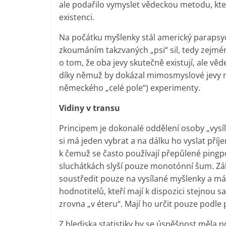
ale podařilo vymyslet vědeckou metodu, kter
existenci.
Na počátku myšlenky stál americký parapsyc
zkoumáním takzvaných „psi“ sil, tedy zejmén
o tom, že oba jevy skutečně existují, ale v
díky němuž by dokázal mimosmyslové jevy m
německého „celé pole“) experimenty.
Vidiny v transu
Principem je dokonalé oddělení osoby „vysílaj
si má jeden vybrat a na dálku ho vyslat příje
k čemuž se často používají přepůlené pingp
sluchátkách slyší pouze monotónní šum. Zá
soustředit pouze na vysílané myšlenky a má z
hodnotitelů, kteří mají k dispozici stejnou sa
zrovna „v éteru“. Mají ho určit pouze podle
Z hlediska statistiky by se úspěšnost měla p