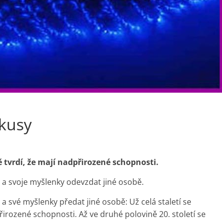
okusy
obě tvrdí, že mají nadpřirozené schopnosti.
oči a svoje myšlenky odevzdat jiné osobě.
či a své myšlenky předat jiné osobě: Už celá staletí se
dpřirozené schopnosti. Až ve druhé polovině 20. století se