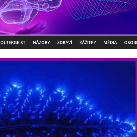
POLTERGEIST
NÁZORY
ZDRAVÍ
ZÁŽITKY
MÉDIA
OSOB