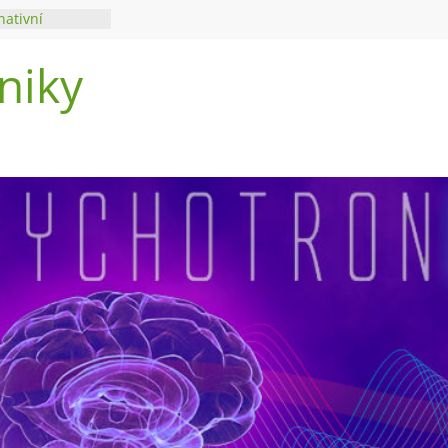
nativní
niky