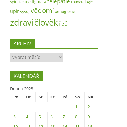
telepatie
stigmata
spiritismus
thanatologie
vědomí
upír
vývoj
xenoglosie
zdraví
člověk
řeč
ARCHÍV
ARCHÍV
KALENDÁŘ
Duben 2023
Po
Út
St
Čt
Pá
So
Ne
1
2
3
4
5
6
7
8
9
10
11
12
13
14
15
16